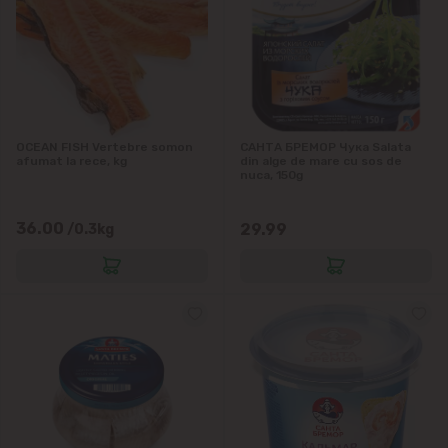
Colonița
Cricova
Cruzești
OCEAN FISH Vertebre somon
САНТА БРЕМОР Чука Salata
afumat la rece, kg
din alge de mare cu sos de
nuca, 150g
Dînceni
36.00
29.99
/0.3kg
Dumbrava
Durlești
Ghidighici
Goianul Nou