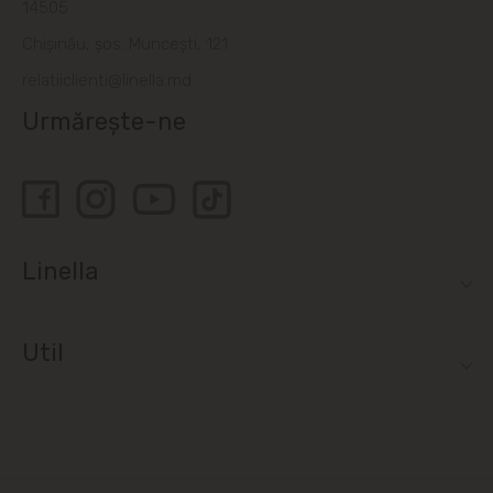
14505
Chișinău, șos. Muncești, 121
relatiiclienti@linella.md
Urmărește-ne
Linella
Util