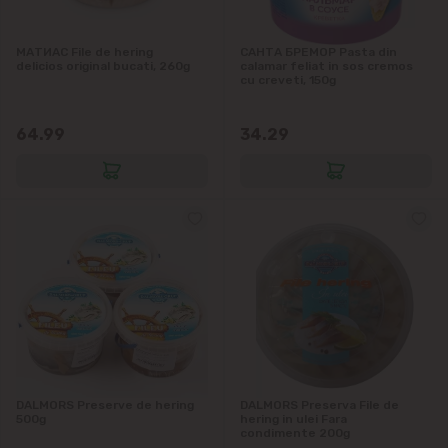
Grătiești
МАТИАС File de hering
САНТА БРЕМОР Pasta din
Ialoveni
delicios original bucati, 260g
calamar feliat in sos cremos
cu creveti, 150g
Măgdăcești
64.99
34.29
Sîngera
Sociteni
Stăuceni
Tohatin
Trușeni
DALMORS Preserve de hering
DALMORS Preserva File de
Vadul lui Vodă
500g
hering in ulei Fara
condimente 200g