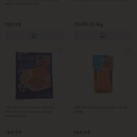
sărat 300+vid, buc
75.00
139.99
/0.5kg
OCEAN FISH Platou Butter
OCEAN FISH Somon file sărat
fish afumat/somon sărat
200g
feliat 200g
169.99
149.99