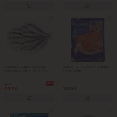
SLAVENA Salaca Baltica de
OCEAN FISH Somon file sărat
mare cu condimente 800g
feliat 200g
-30%
64.90
44.99
159.99