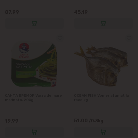
Vatra
87.99
45.19
САНТА БРЕМОР Varza de mare
OCEAN FISH Vomer afumat la
marinata, 200g
rece,kg
51.00
19.99
/0.3kg