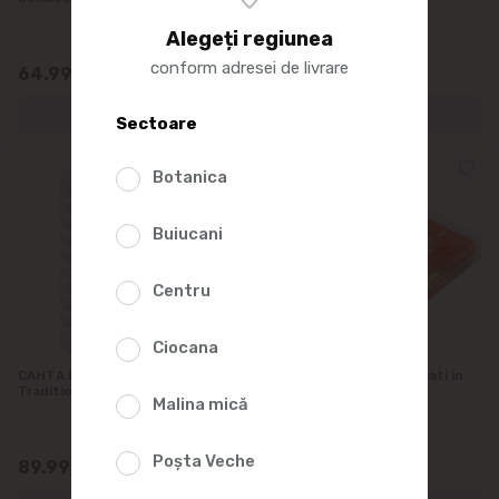
Alegeți regiunea
conform adresei de livrare
64.99
119.99
Sectoare
Botanica
Buiucani
Centru
Ciocana
САНТА БРЕМОР Hering fileu
OCEAN FISH Somon Bucati in
Traditional, 500g
ulei, 400g
Malina mică
Poșta Veche
89.99
149.99