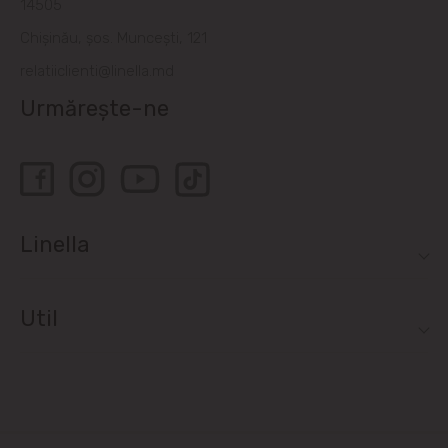
14505
Sociteni
Chișinău, șos. Muncești, 121
relatiiclienti@linella.md
Stăuceni
Urmărește-ne
Tohatin
Trușeni
Vadul lui Vodă
Linella
Vatra
Util