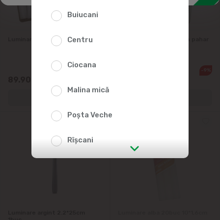
Flori artificiale
Buiucani
Centru
Luminare alba 64g 6buc 24cm
PAW Lumanare DECOR in pahar
200ml
Ciocana
-9%
103.50
89.90
93.15
Malina mică
Poșta Veche
Rîșcani
str. Albișoara (adresele din imediata
apropiere)
Telecentru
Luminare argint 2.2*25cm
Luminare alba 20buc 10*1,6cm
1buc