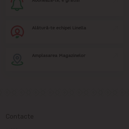
Abonează-te, e gratis!
Dînceni
Dumbrava
Alătură-te echipei Linella
Durlești
Ghidighici
Amplasarea Magazinelor
Goianul Nou
Grătiești
Ialoveni
Măgdăcești
Contacte
Sîngera