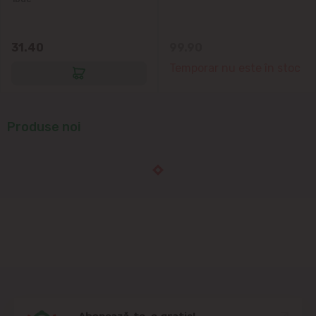
Suburbii
Băcioi
31.40
99.90
Temporar nu este în stoc
Bubuieci
Budești
Produse noi
Ciorescu
Codru
Colonița
Cricova
Cruzești