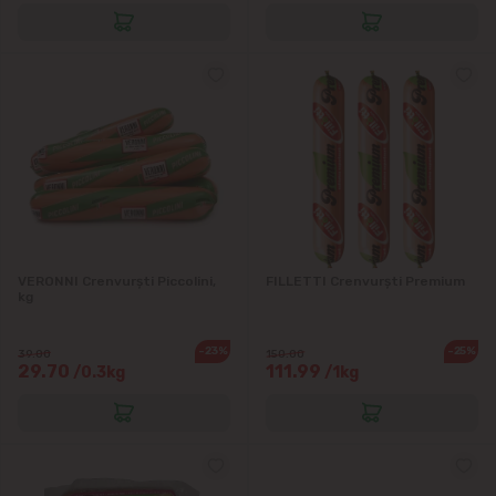
VERONNI Crenvurști Piccolini,
FILLETTI Crenvurști Premium
kg
-23%
-25%
39.00
150.00
29.70
111.99
/0.3kg
/1kg