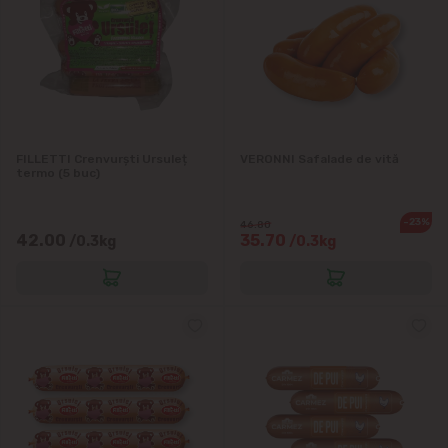
FILLETTI Crenvurști Ursuleț
VERONNI Safalade de vită
termo (5 buc)
-23%
46.80
42.00
35.70
/0.3kg
/0.3kg