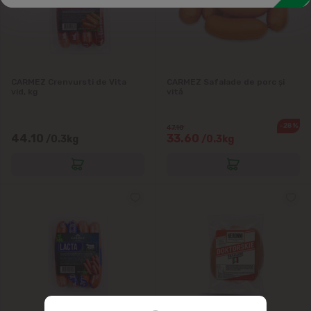
Salamuri crud-uscate
Salamuri fiert-afumate
Tobă, rulade, slănină
CARMEZ Crenvursti de Vita
CARMEZ Safalade de porc și
vid, kg
vită
-28%
47.10
44.10
33.60
/0.3kg
/0.3kg