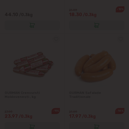
-12%
21.00
44.10
18.30
/0.3kg
/0.3kg
GURMAN Crenvursti
GURMAN Safalade
Moldovenesti , kg
Traditionale
-11%
-14%
27.00
21.00
23.97
17.97
/0.3kg
/0.3kg