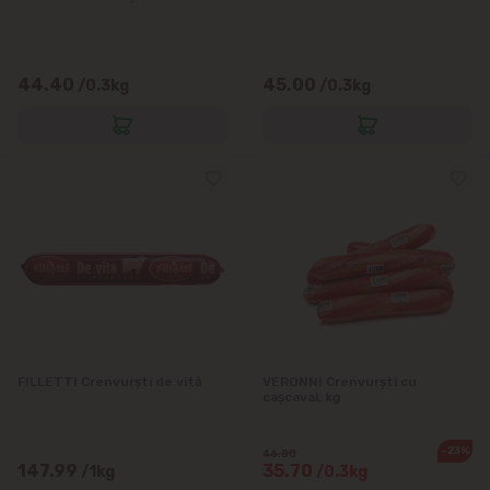
Vatra
44.40
45.00
/0.3kg
/0.3kg
FILLETTI Crenvurști de vită
VERONNI Crenvurști cu
cașcaval, kg
-23%
46.80
147.99
35.70
/1kg
/0.3kg