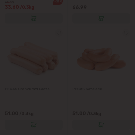
-25%
45.00
33.60
66.99
/0.3kg
PEGAS Crenvursti Lacta
PEGAS Safalade
51.00
51.00
/0.3kg
/0.3kg