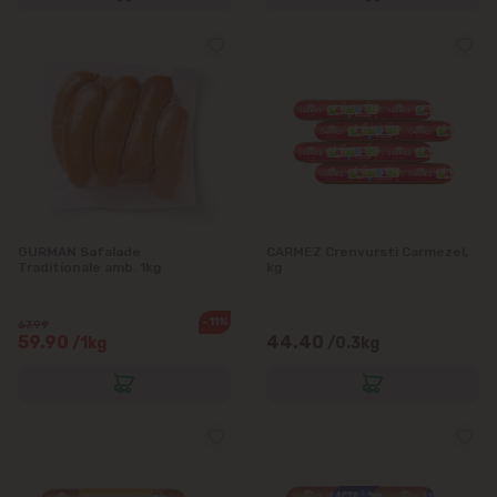
GURMAN Safalade
CARMEZ Crenvursti Carmezel,
Traditionale amb. 1kg
kg
-11%
67.99
59.90
44.40
/1kg
/0.3kg