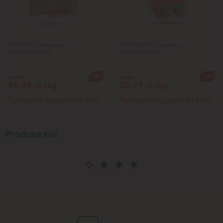
VERONNI Crenvursti
VERONNI Safalade cu
Deosebite, kg
cascaval, kg AS
-12%
-22%
40.00
27.00
34.95
20.97
/0.5kg
/0.3kg
Temporar nu este în stoc
Temporar nu este în stoc
Produse noi