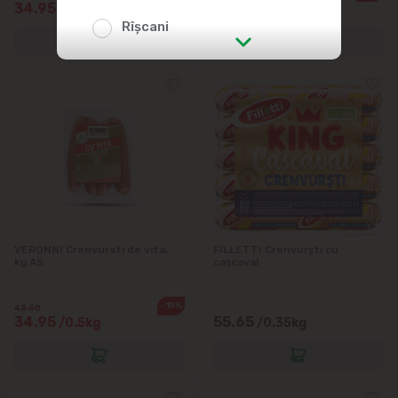
34.95
34.95
/0.5kg
/0.5kg
Rîșcani
str. Albișoara (adresele din imediata
apropiere)
Telecentru
Suburbii
Băcioi
VERONNI Crenvursti de vita,
FILLETTI Crenvurști cu
kg AS
cașcaval
Bubuieci
-19%
43.50
Budești
34.95
55.65
/0.5kg
/0.35kg
Ciorescu