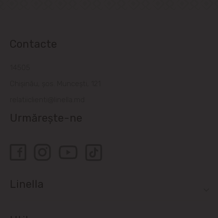
Contacte
14505
Chișinău, șos. Muncești, 121
relatiiclienti@linella.md
Urmărește-ne
Linella