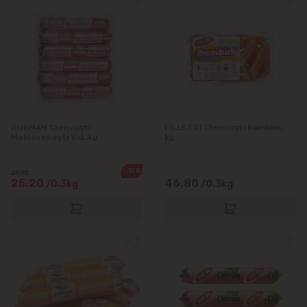
Codru
Colonița
Cricova
Cruzești
GURMAN Crenvuști
FILLETTI Crenvuști Bambini,
Moldovenești Vid, kg
kg
Dînceni
-13%
29.10
Dumbrava
25.20
46.80
/0.3kg
/0.3kg
Durlești
Ghidighici
Goianul Nou