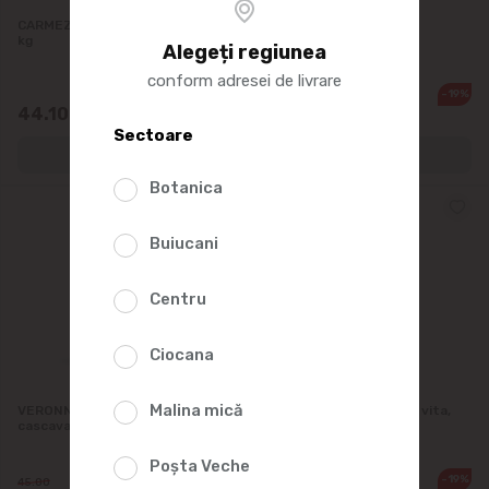
CARMEZ Crenvursti Lacta vid,
VERONNI Safalade
kg
Doktorskie, kg
Alegeți regiunea
conform adresei de livrare
-19%
43.50
44.10
34.95
/0.3kg
/0.5kg
Sectoare
Botanica
Buiucani
Centru
Ciocana
Malina mică
VERONNI Safalade cu
VERONNI Crenvursti de vita,
cascaval, kg VA
kg VA
Poșta Veche
-22%
-19%
45.00
43.50