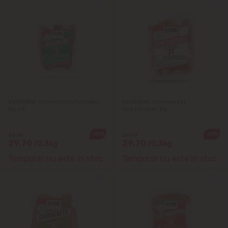
VERONNI Crenvursti Piccolini,
VERONNI Crenvursti
kg AS
Doktorskie, kg
-23%
-23%
39.00
39.00
29.70
29.70
/0.3kg
/0.3kg
Temporar nu este în stoc
Temporar nu este în stoc