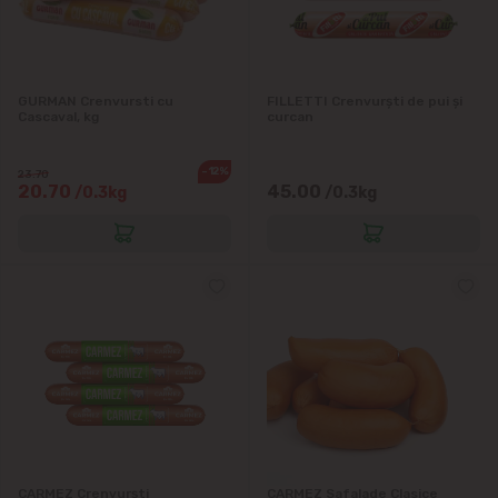
Grătiești
Ialoveni
GURMAN Crenvursti cu
FILLETTI Crenvurști de pui și
Cascaval, kg
curcan
Măgdăcești
-12%
23.70
Sîngera
20.70
45.00
/0.3kg
/0.3kg
Sociteni
Stăuceni
Tohatin
Trușeni
Vadul lui Vodă
CARMEZ Crenvurști
CARMEZ Safalade Clasice