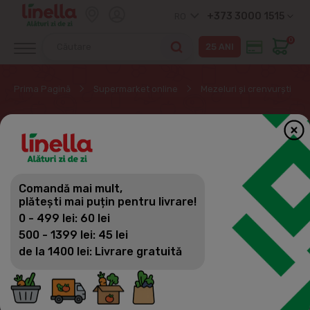
+373 3000 1515
RO
0
Prima Pagină
Supermarket online
Mezeluri și crenvurști
CRENVURȘTI &
SAFALADE
Comandă mai mult,
Mezeluri și crenvurști
plătești mai puțin pentru livrare!
Filtrează
(41)
Vizualizări
0 - 499 lei: 60 lei
Parizer
500 - 1399 lei: 45 lei
de la 1400 lei: Livrare gratuită
Crenvurști & Safalade
Afumături
Şuncă