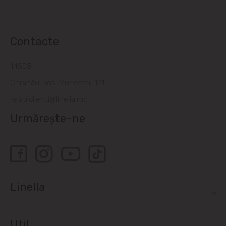
Contacte
14505
Chișinău, șos. Muncești, 121
relatiiclienti@linella.md
Urmărește-ne
Linella
Util