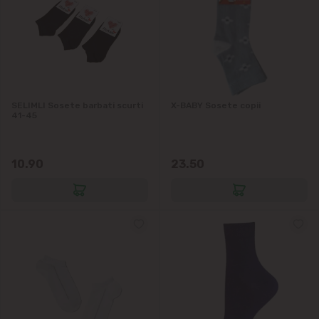
Codru
Colonița
Cricova
SELIMLI Sosete barbati scurti
X-BABY Sosete copii
Cruzești
41-45
Dînceni
10.90
23.50
Dumbrava
Durlești
Ghidighici
Goianul Nou