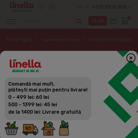
+373 3000 1515
RO
0
Prima Pagină
Supermarket online
Îmbrăcăminte. Încălțăminte
COLANȚI ȘI ȘOSETE
Îmbrăcăminte. Încălțăminte. Accesorii.
Textile
Comandă mai mult,
Filtrează
(149)
Vizualizări
plătești mai puțin pentru livrare!
Îmbrăcăminte
0 - 499 lei: 60 lei
Incaltaminte
500 - 1399 lei: 45 lei
de la 1400 lei: Livrare gratuită
Colanți și șosete
Galanterie