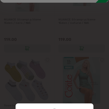
Textile
Îngrijire și depozitare
NUANCE Strampi p/dame
NUANCE Strampi p/dame
15den / nero / №5
15den / natural / №5
119.00
119.00
Sosete sport dame 36-41m
CONTE Strampi p/dame
Nuance_15 Bronz 5