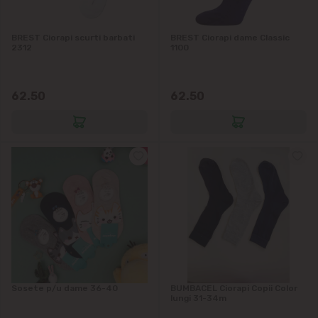
Grătiești
BREST Ciorapi scurti barbati
BREST Ciorapi dame Classic
Ialoveni
2312
1100
Măgdăcești
62.50
62.50
Sîngera
Sociteni
Stăuceni
Tohatin
Trușeni
Sosete p/u dame 36-40
BUMBACEL Ciorapi Copii Color
lungi 31-34m
Vadul lui Vodă