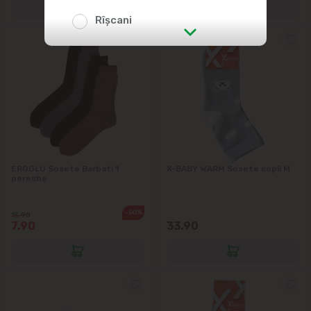
Rîșcani
str. Albișoara (adresele din imediata
apropiere)
Telecentru
Suburbii
EROGLU Sosete Barbati 1
X-BABY WARM Sosete copii M
Băcioi
pereche
Bubuieci
-50%
15.90
7.90
33.90
Budești
Ciorescu