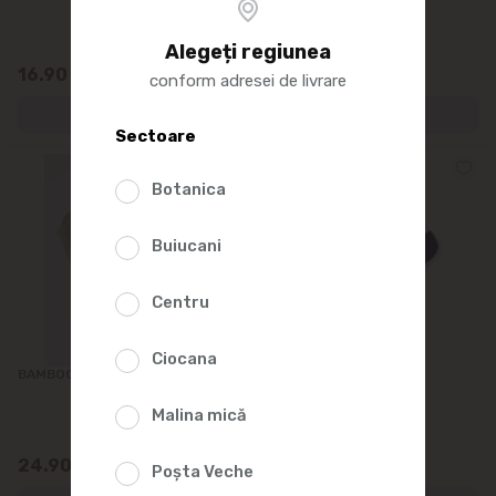
Alegeți regiunea
16.90
119.00
conform adresei de livrare
Sectoare
Botanica
Buiucani
Centru
Ciocana
BAMBOO Talpici dame
BAMBOO Talpici barbati
Malina mică
24.90
24.90
Poșta Veche