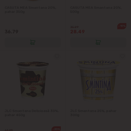
CASUTA MEA Smantana 20%,
CASUTA MEA Smantana 20%,
pahar 350g
500g
-19%
35.29
36.79
28.49
JLC Smantana Delicioasă 30%,
JLC Smantana 25%, pahar
pahar 450g
300g
-20%
61.95