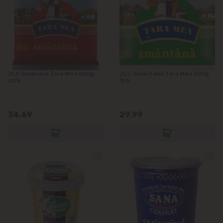
Dumbrava
Durlești
Ghidighici
JLC Smânână Țara Mea 500g,
JLC Smântână Țara Mea 500g
Goianul Nou
20%
15%
Grătiești
34.69
29.99
Ialoveni
Măgdăcești
Sîngera
Sociteni