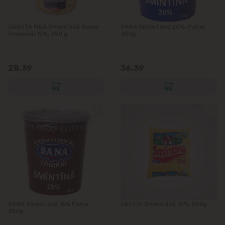
Stăuceni
CĂSUȚA MEA Smântână Gama
SANA Smântână 20%, Pahar
Tohatin
Premium 15%, 350 g
350g
Trușeni
28.39
36.39
Vadul lui Vodă
Vatra
SANA Smântână 15% Pahar
LACTIS Smântână 10%, 500g
350g