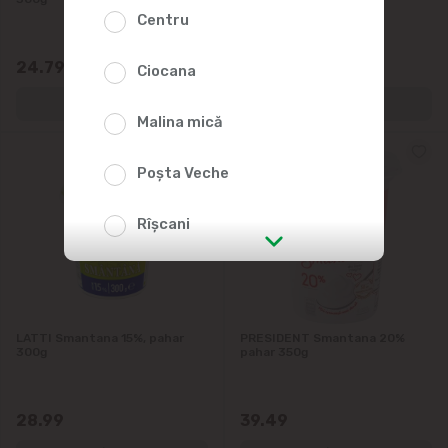
Centru
24.79
29.99
Ciocana
Malina mică
Poșta Veche
Rîșcani
str. Albișoara (adresele din imediata
apropiere)
LATTI Smantana 15%, pahar
PRESIDENT Smantana 20%
Telecentru
300g
pahar 350g
Suburbii
28.99
39.49
Băcioi