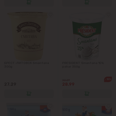
Bubuieci
Budești
Ciorescu
Codru
БРЕСТ-ЛИТОВСК Smantana
PRESIDENT Smantana 15%
Colonița
300g
pahar 350g
Cricova
-12%
33.29
27.29
28.99
Cruzești
Dînceni