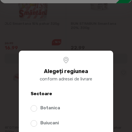
Brânză tofu
Frișcă
JLC Smantana 15% pahar 325g
BUN STRABUN Smantana
20%, 300g
Lapte condensat
-18%
20.95
Deserturi
16.99
22.99
Unt
Margarină
Alegeți regiunea
conform adresei de livrare
Maiele lactice
Sectoare
Botanica
Buiucani
ЯГОТИНСКАЯ Smantana 20%,
LATTI Smantana 20%, pahar
300g
300g