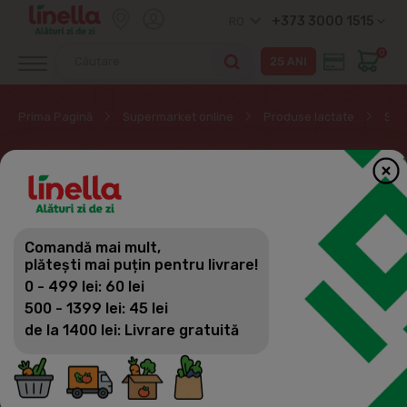
+373 3000 1515
RO
0
Prima Pagină
Supermarket online
Produse lactate
Smâ
SMÂNTÂNĂ
Produse lactate
Comandă mai mult,
Filtrează
(26)
Vizualizări
plătești mai puțin pentru livrare!
Lapte
0 - 499 lei: 60 lei
Chefir
500 - 1399 lei: 45 lei
de la 1400 lei: Livrare gratuită
Iaurturi
Smântână
Brânză de vaci, brânză feta