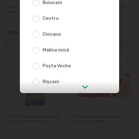
Buiucani
7SPICE Placinte cu varza
7SPICE Placinte cu cartofi
congelate 1.08 kg
congelate 1.08 kg
Centru
79.99
79.99
Ciocana
Malina mică
Poșta Veche
Rîșcani
str. Albișoara (adresele din imediata
apropiere)
7SPICE Placinte cu branza de
ORA Branzoaice coapte
Telecentru
vaci congelate 1.08 kg
congelate 280g
Suburbii