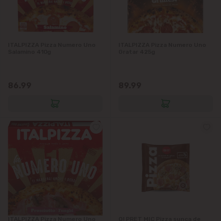
Sociteni
Stăuceni
ITALPIZZA Pizza Numero Uno
ITALPIZZA Pizza Numero Uno
Salamino 410g
Gratar 425g
Tohatin
Trușeni
86.99
89.99
Vadul lui Vodă
Vatra
ITALPIZZA Pizza Numero Uno
O! PRET MIC Pizza sunca de