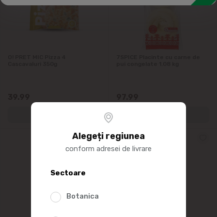
Aluat congelat
Pizza & patiserie congelate
Pelmeni & Colțunași
O! PRET MIC Pizza 4
7SPICE Placinte cu carne de
Cascavaluri 350g
pui congelate 1.08 kg
Înghețată, deserturi
Gheaţă
39.99
97.99
Alegeți regiunea
conform adresei de livrare
Sectoare
Botanica