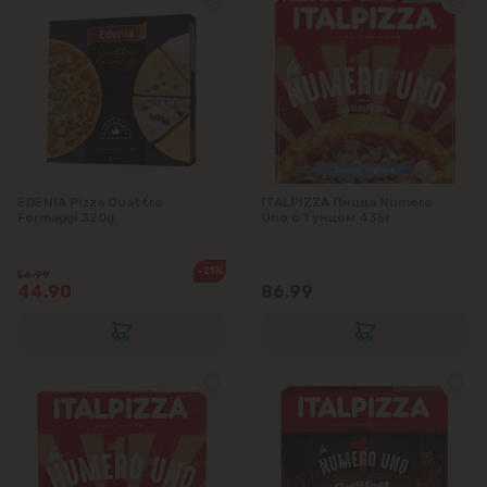
Dumbrava
Durlești
Ghidighici
EDENIA Pizza Quattro
ITALPIZZA Пицца Numero
Goianul Nou
Formaggi 320g
Uno с Тунцом 435г
Grătiești
-21%
56.99
44.90
86.99
Ialoveni
Măgdăcești
Sîngera