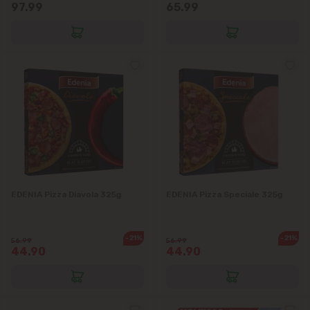
97.99
65.99
Băcioi
Bubuieci
Budești
Ciorescu
Codru
EDENIA Pizza Diavola 325g
EDENIA Pizza Speciale 325g
Colonița
Cricova
-21%
-21%
56.99
56.99
44.90
44.90
Cruzești
Dînceni