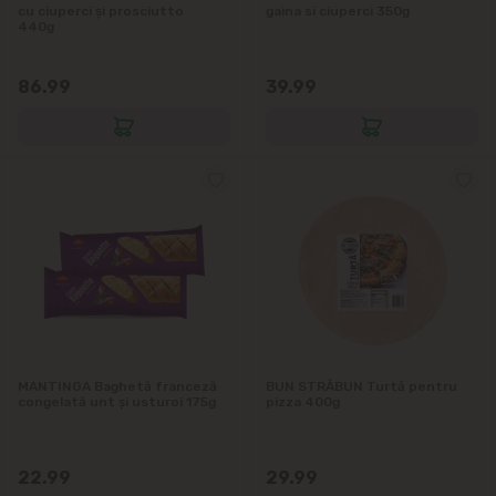
cu ciuperci și prosciutto
gaina si ciuperci 350g
440g
86.99
39.99
MANTINGA Baghetă franceză
BUN STRĂBUN Turtă pentru
congelată unt și usturoi 175g
pizza 400g
22.99
29.99