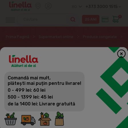
+373 3000 1515
RO
0
Prima Pagină
Supermarket online
Produse congelate
PIZZA & PATISERIE
CONGELATE
Comandă mai mult,
Produse congelate
plătești mai puțin pentru livrare!
Filtrează
(27)
Vizualizări
0 - 499 lei: 60 lei
Congelate din pește
500 - 1399 lei: 45 lei
de la 1400 lei: Livrare gratuită
Congelate din carne
Legume congelate, verdeturi
Fructe congelate