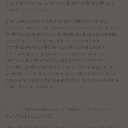
Site-ului www.linella.md, cu subdomeniile si aplicatiile
mobile ale acestuia.
Linella isi rezerva dreptul de a modifica continutul,
structura si modul de accesare a Site-ului in functie de
schimbarile ce au loc cu privire la produsele si ofertele
postate pe site si de propriile proceduri interne.
Continuarea folosirii Site-ului prin comandarea si
achizitionarea de produse se considera acceptul
clientului. In cazul modificarii prezentilor Termeni si
Conditii, Linella va informa Clientul/Cumparatorul cu
privire la acest lucru, continuarea utilizarii Contului fiind
posibila numai in conditiile acceptarii de catre acesta a
noilor Termeni si Conditii.
4.
ÎNREGISTRAREA CLIENTULUI PE SITE-
UL WWW.LINELLA.MD
Orice client, persoana fizica cu varsta minima de 18 ani