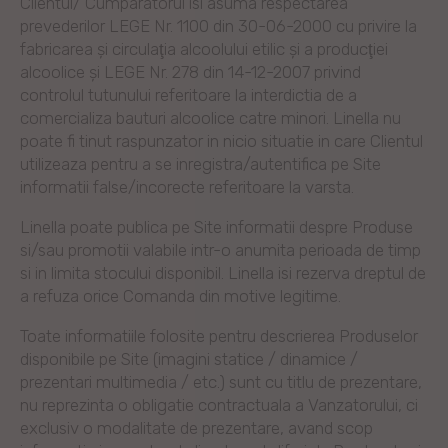
Clientul/ Cumparatorul isi asuma respectarea
prevederilor LEGE Nr. 1100 din 30-06-2000 cu privire la
fabricarea şi circulaţia alcoolului etilic şi a producţiei
alcoolice și LEGE Nr. 278 din 14-12-2007 privind
controlul tutunului referitoare la interdictia de a
comercializa bauturi alcoolice catre minori. Linella nu
poate fi tinut raspunzator in nicio situatie in care Clientul
utilizeaza pentru a se inregistra/autentifica pe Site
informatii false/incorecte referitoare la varsta.
Linella poate publica pe Site informatii despre Produse
si/sau promotii valabile intr-o anumita perioada de timp
si in limita stocului disponibil. Linella isi rezerva dreptul de
a refuza orice Comanda din motive legitime.
Toate informatiile folosite pentru descrierea Produselor
disponibile pe Site (imagini statice / dinamice /
prezentari multimedia / etc.) sunt cu titlu de prezentare,
nu reprezinta o obligatie contractuala a Vanzatorului, ci
exclusiv o modalitate de prezentare, avand scop