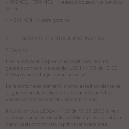
·
499MDL -1399 MDL – livrarea produselor va constitui
45 lei;
·
>1399 MDL – livrare gratuită
9.
GARANȚII SI RETURUL PRODUSELOR
9.1 Garanții
Linella, in functie de produsul achizitionat, acorda
garantie conform prevederilor LEGII Nr. 105 din 13-03-
2003 privind protecţia consumatorilor*.
La receptionarea comenzii, clientul este incurajat sa se
asigure ca produsele livrate corespund din punct de
vedere calitativ si cantitativ asteptarilor sale.
In conformitate LEGEA Nr. 105 din 13-03-2003 privind
protecţia consumatorilor fiecare Client poate solicita, in
cazul lipsei conformitatii, in primul rand repararea