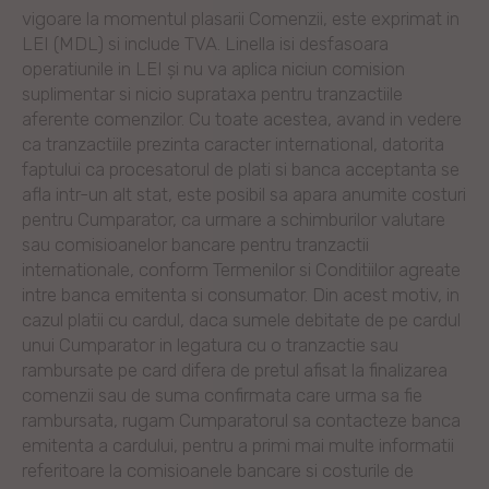
vigoare la momentul plasarii Comenzii, este exprimat in
LEI (MDL) si include TVA. Linella isi desfasoara
operatiunile in LEI și nu va aplica niciun comision
suplimentar si nicio suprataxa pentru tranzactiile
aferente comenzilor. Cu toate acestea, avand in vedere
ca tranzactiile prezinta caracter international, datorita
faptului ca procesatorul de plati si banca acceptanta se
afla intr-un alt stat, este posibil sa apara anumite costuri
pentru Cumparator, ca urmare a schimburilor valutare
sau comisioanelor bancare pentru tranzactii
internationale, conform Termenilor si Conditiilor agreate
intre banca emitenta si consumator. Din acest motiv, in
cazul platii cu cardul, daca sumele debitate de pe cardul
unui Cumparator in legatura cu o tranzactie sau
rambursate pe card difera de pretul afisat la finalizarea
comenzii sau de suma confirmata care urma sa fie
rambursata, rugam Cumparatorul sa contacteze banca
emitenta a cardului, pentru a primi mai multe informatii
referitoare la comisioanele bancare si costurile de