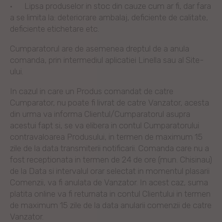
·
Lipsa produselor in stoc din cauze cum ar fi, dar fara
a se limita la: deteriorare ambalaj, deficiente de calitate,
deficiente etichetare etc.
Cumparatorul are de asemenea dreptul de a anula
comanda, prin intermediul aplicatiei Linella sau al Site-
ului.
In cazul in care un Produs comandat de catre
Cumparator, nu poate fi livrat de catre Vanzator, acesta
din urma va informa Clientul/Cumparatorul asupra
acestui fapt si, se va elibera in contul Cumparatorului
contravaloarea Produsului, in termen de maximum 15
zile de la data transmiterii notificarii. Comanda care nu a
fost receptionata in termen de 24 de ore (mun. Chisinau)
de la Data si intervalul orar selectat in momentul plasarii
Comenzii, va fi anulata de Vanzator. In acest caz, suma
platita online va fi returnata in contul Clientului in termen
de maximum 15 zile de la data anularii comenzii de catre
Vanzator.