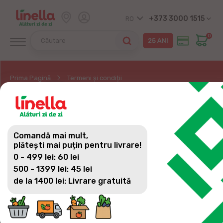
+373 3000 1515
RO
0
Prima Pagină
Termeni și condiții
TERMENI ȘI CONDIȚII
Comandă mai mult,
plătești mai puțin pentru livrare!
0 - 499 lei: 60 lei
1. GENERALITĂȚI
500 - 1399 lei: 45 lei
www.linella.md este site-ul oficial al rețelei de magazine
de la 1400 lei: Livrare gratuită
Linella, reprezentată prin denumirea juridică
MOLDRETAIL GROUP SRL, înregistrată în conformitate
cu legislația Republicii Moldova (IDNO 1010600022460)