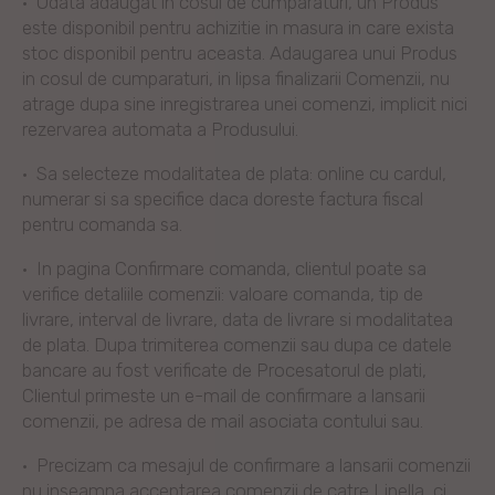
·
Odata adaugat in cosul de cumparaturi, un Produs
este disponibil pentru achizitie in masura in care exista
stoc disponibil pentru aceasta. Adaugarea unui Produs
in cosul de cumparaturi, in lipsa finalizarii Comenzii, nu
atrage dupa sine inregistrarea unei comenzi, implicit nici
rezervarea automata a Produsului.
·
Sa selecteze modalitatea de plata: online cu cardul,
numerar si sa specifice daca doreste factura fiscal
pentru comanda sa.
·
In pagina Confirmare comanda, clientul poate sa
verifice detaliile comenzii: valoare comanda, tip de
livrare, interval de livrare, data de livrare si modalitatea
de plata. Dupa trimiterea comenzii sau dupa ce datele
bancare au fost verificate de Procesatorul de plati,
Clientul primeste un e-mail de confirmare a lansarii
comenzii, pe adresa de mail asociata contului sau.
·
Precizam ca mesajul de confirmare a lansarii comenzii
nu inseamna acceptarea comenzii de catre Linella, ci