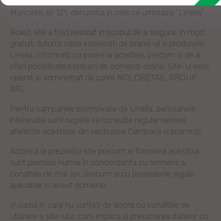
la adresa: MD-2002, Moldova, mun. Chisinau, sos
Muncesti, bl. 121, denumita in cele ce urmeaza “Linella”.
Acest site a fost realizat in scopul de a asigura, in mod
gratuit, tuturor celor interesati de brand-ul si produsele
Linella, informatii cu privire la acestea, precum si de a
oferi posibilitatea plasarii de comenzi online. Site-ul este
operat si administrat de catre MOLDRETAIL GROUP
SRL.
Pentru campaniile promovate de Linella, persoanele
interesate sunt rugate sa consulte regulamentele
aferente acestora, din sectiunea Campanii si promoții
Accesul la prezentul site precum si folosirea acestuia
sunt permise numai in concordanta cu termenii si
conditiile de mai jos, precum si cu prevederile legale
aplicabile in acest domeniu.
In cazul in care nu sunteti de acord cu conditiile de
utilizare a site-ului, care implica si prelucrarea datelor cu