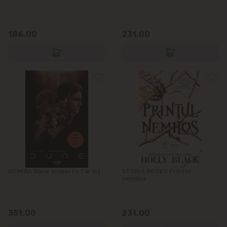
Telecentru
186.00
231.00
Suburbii
Băcioi
Bubuieci
Budești
Ciorescu
Codru
NEMIRA Dune (coperta Tie in)
STORIA BOOKS Printul
nemilos
Colonița
351.00
231.00
Cricova