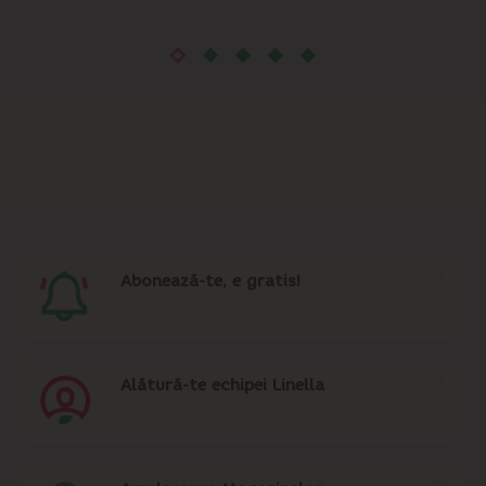
Sîngera
Sociteni
Stăuceni
Tohatin
Trușeni
Abonează-te, e gratis!
Vadul lui Vodă
Vatra
Alătură-te echipei Linella