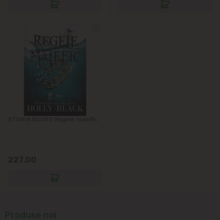
Cruzești
Dînceni
Dumbrava
Durlești
Ghidighici
STORIA BOOKS Regele malefic
Goianul Nou
227.00
Grătiești
Ialoveni
Produse noi
Măgdăcești