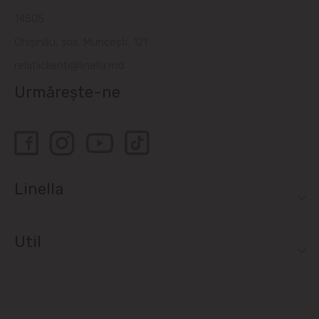
14505
Chișinău, șos. Muncești, 121
relatiiclienti@linella.md
Urmărește-ne
Linella
Util