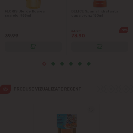
Ialoveni
FLORIS Ulei de floarea
DELICE Spuma hidratanta
soarelui 955ml
dupa bronz 150ml
Măgdăcești
-12%
84.90
Sîngera
39.99
73.90
Sociteni
Stăuceni
Tohatin
PRODUSE VIZUALIZATE RECENT
Trușeni
Vadul lui Vodă
Vatra