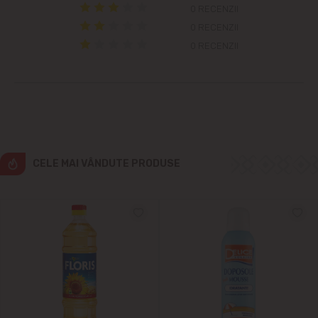
0 RECENZII
0 RECENZII
Cricova
0 RECENZII
Cruzești
Dînceni
Dumbrava
CELE MAI VÂNDUTE PRODUSE
Durlești
Ghidighici
Goianul Nou
Grătiești