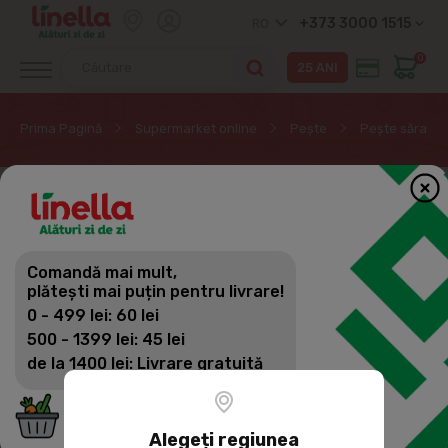
+373 3000 1515
RO
0
Prima Pagină
Supermarket online
Peşte
Pește sărat
Comandă mai mult,
plătești mai puțin pentru livrare!
0 - 499 lei: 60 lei
500 - 1399 lei: 45 lei
de la 1400 lei: Livrare gratuită
Alegeți regiunea