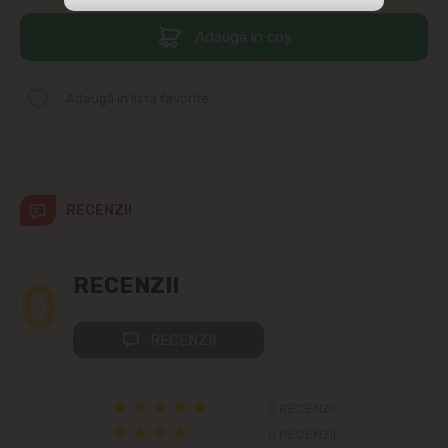
str. Albișoara (adresele din imediata
Adaugă în coș
apropiere)
Telecentru
Adaugă în lista favorite
Suburbii
Băcioi
RECENZII
Bubuieci
0
RECENZII
Budești
RECENZII
Ciorescu
Codru
0 RECENZII
0 RECENZII
Colonița