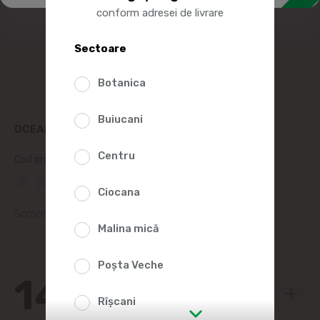
conform adresei de livrare
Sectoare
Botanica
Buiucani
OCEAN FISH SOMON FILE SĂRAT 200G
Centru
Cod produs:
364124
(0 Recenzii)
Ciocana
Somon file sărat
Malina mică
Poșta Veche
149
99
Rîșcani