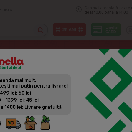
Cea mai apropiată livrare 
egiunea
de la 10:00 până la 14:00
andă mai mult,
tești mai puțin pentru livrare!
 499 lei: 60 lei
ONLINE
EXCLUSIV ONLINE
EXCLUSIV ONL
 - 1399 lei: 45 lei
la 1400 lei: Livrare gratuită