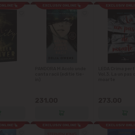
ONLINE
EXCLUSIV ONLINE
EXCLUSIV ONL
PANDORA M Acolo unde
LEDA Crima perf
canta racii (editie tie-
Vol.3. La un pas 
in)
moarte
231.00
273.00
ONLINE
EXCLUSIV ONLINE
EXCLUSIV ONL