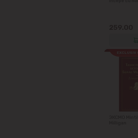
incepe cu no
259.00
EXCLUSIV 
ЭКСМО Mintile
Milligan