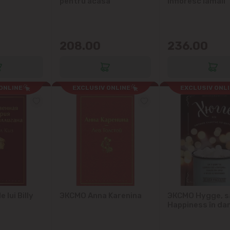
i
pentru acasa
infloresc lamaii
Codru
Colonița
208.00
236.00
Cricova
ONLINE
EXCLUSIV ONLINE
EXCLUSIV ONL
Cruzești
Dînceni
Dumbrava
Durlești
 lui Billy
ЭКСМО Anna Karenina
ЭКСМО Hygge, s
Ghidighici
Happiness în da
Goianul Nou