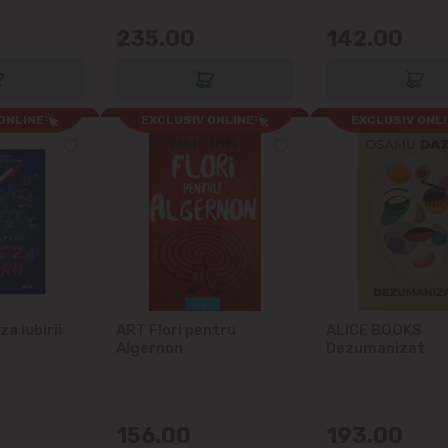
235.00
142.00
Grătiești
Ialoveni
ONLINE
EXCLUSIV ONLINE
EXCLUSIV ONL
Măgdăcești
Sîngera
Sociteni
Stăuceni
a iubirii
ART Flori pentru
ALICE BOOKS
Tohatin
Algernon
Dezumanizat
Trușeni
156.00
193.00
Vadul lui Vodă