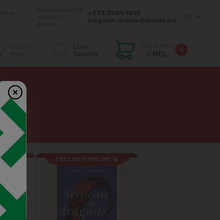
Serviciu suport
mîine
+373 3000 1515
magazin
RO
magazin.online@linella.md
online:
Coșul meu
Contul
Lista
0
meu
favorite
0 MDL
INE
EXCLUSIV ONLINE