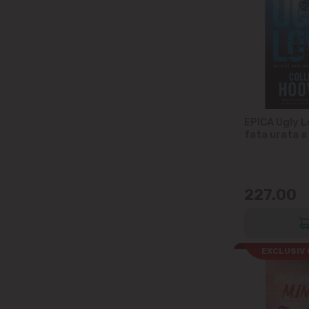
EPICA Ugly L
fata urata a 
227.00
EXCLUSIV 