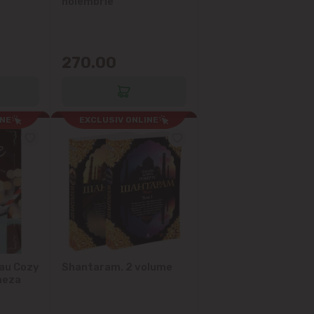
noiembrie
270.00
INE
EXCLUSIV ONLINE
au Cozy
Shantaram. 2 volume
neza