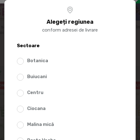
Alegeți regiunea
 se va
Mihail Drumes. Elevul
Mihail Drumes. I
conform adresei de livrare
oi
Dima dintr-a saptea
la vals
Sectoare
227.00
172.00
Botanica
Buiucani
ONLINE
EXCLUSIV ONLINE
EXCLUSIV ONL
Centru
Ciocana
Malina mică