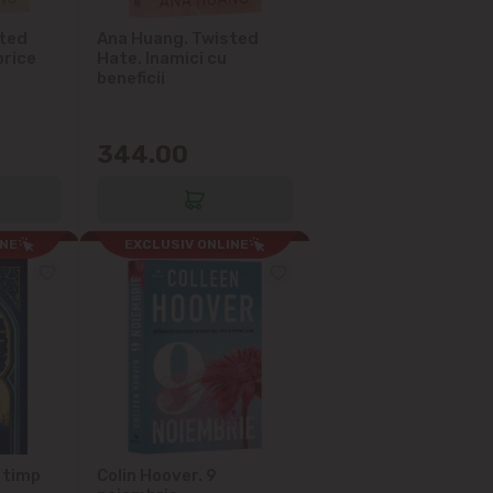
sted
Ana Huang. Twisted
orice
Hate. Inamici cu
beneficii
344.00
INE
EXCLUSIV ONLINE
 timp
Colin Hoover. 9