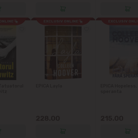
Vatra
ONLINE
EXCLUSIV ONLINE
EXCLUSIV ONL
atuatorul
EPICA Layla
EPICA Hopeless.
itz
speranta
228.00
215.00