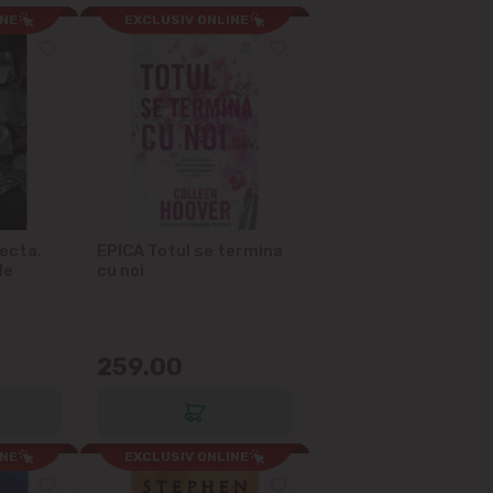
INE
EXCLUSIV ONLINE
ecta.
EPICA Totul se termina
de
cu noi
259.00
INE
EXCLUSIV ONLINE