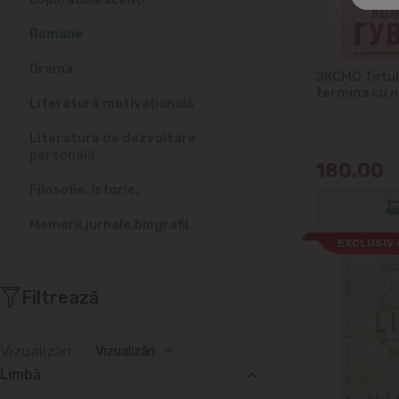
Romane
Drama
ЭКСМО Totul
termina cu n
Literatură motivațională
Literatură de dezvoltare
personală
180.00
Filosofie, istorie.
Memorii,jurnale,biografii.
EXCLUSIV 
Filtrează
Vizualizări
Vizualizări
Limbă