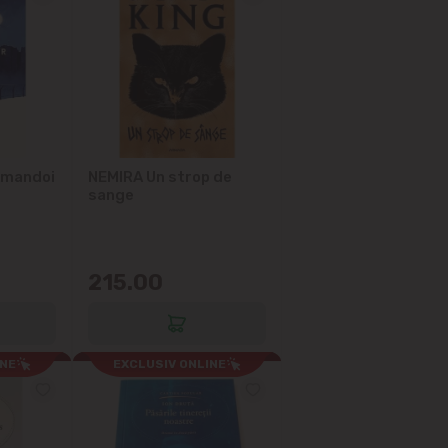
Amandoi
NEMIRA Un strop de
sange
215.00
INE
EXCLUSIV ONLINE