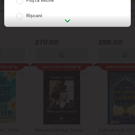
Poșta Veche
Twisted
Colleen Hoover. Era
Ana Huang. Twi
Rîșcani
candva perfect
Games. A lui, cu 
pret
str. Albișoara (adresele din imediata
apropiere)
270.00
288.00
Telecentru
Suburbii
ONLINE
EXCLUSIV ONLINE
EXCLUSIV ONL
Băcioi
Bubuieci
Budești
Ciorescu
er. Totul
Nikolai Dabizha. Tema
Zulfa Katuh. Cat