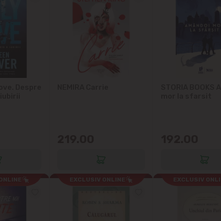
ove. Despre
NEMIRA Carrie
STORIA BOOKS 
iubirii
mor la sfarsit
219.00
192.00
ONLINE
EXCLUSIV ONLINE
EXCLUSIV ONL