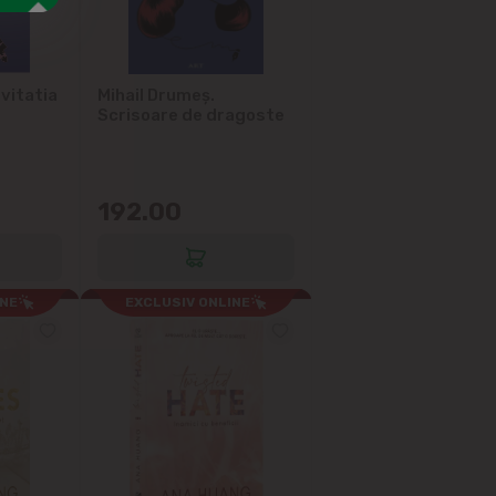
nvitatia
Mihail Drumeș.
Scrisoare de dragoste
192.00
INE
EXCLUSIV ONLINE