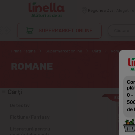
Regiunea Dvs.:
Alegeți r
SUPERMARKET ONLINE
Prima Pagină
Supermarket online
Cărți
Romane
ROMANE
Com
plă
Cărți
0 -
EXCLUSIV 
500
Detectiv
de 
Fictiune/Fantasy
Literatură pentru
copii/adolescenți