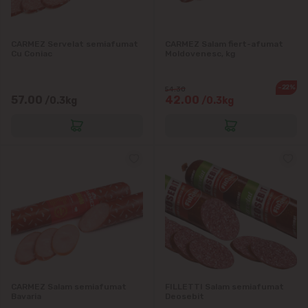
CARMEZ Servelat semiafumat
CARMEZ Salam fiert-afumat
Cu Coniac
Moldovenesс, kg
-22%
54.30
57.00
42.00
/0.3kg
/0.3kg
CARMEZ Salam semiafumat
FILLETTI Salam semiafumat
Bavaria
Deosebit