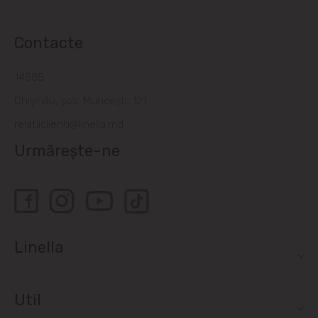
Contacte
14505
Chișinău, șos. Muncești, 121
relatiiclienti@linella.md
Urmărește-ne
Linella
Util