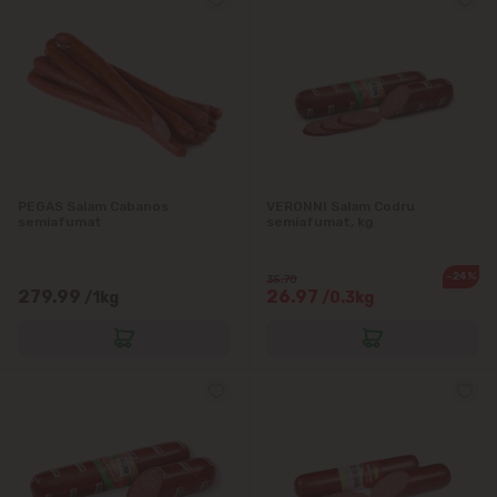
Codru
Colonița
Cricova
Cruzești
PEGAS Salam Cabanos
VERONNI Salam Codru
semiafumat
semiafumat, kg
Dînceni
-24%
35.70
Dumbrava
279.99
26.97
/1kg
/0.3kg
Durlești
Ghidighici
Goianul Nou