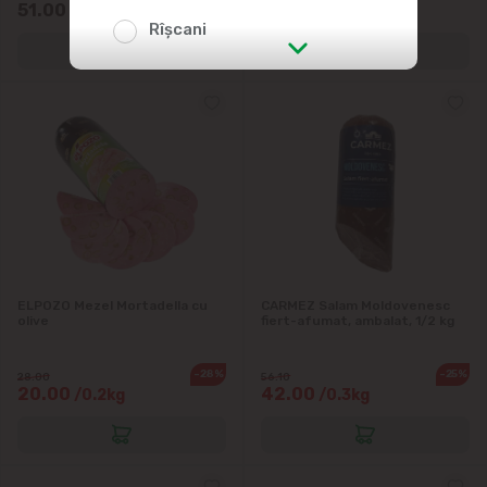
51.00
50.70
/0.3kg
/0.3kg
Rîșcani
str. Albișoara (adresele din imediata
apropiere)
Telecentru
Suburbii
Băcioi
ELPOZO Mezel Mortadella cu
CARMEZ Salam Moldovenesc
olive
fiert-afumat, ambalat, 1/2 kg
Bubuieci
-28%
-25%
Budești
28.00
56.10
20.00
42.00
/0.2kg
/0.3kg
Ciorescu