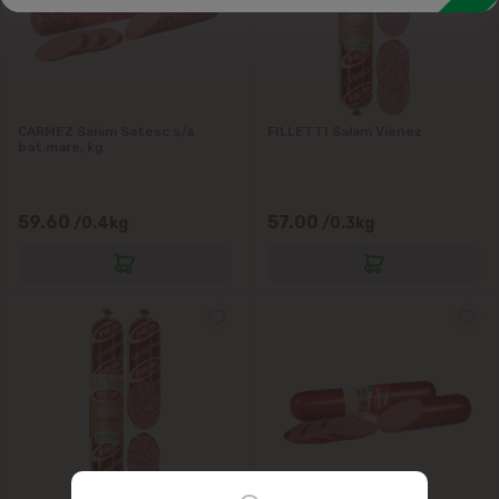
Salamuri crud-uscate
Salamuri fiert-afumate
Tobă, rulade, slănină
CARMEZ Salam Satesc s/a
FILLETTI Salam Vienez
bat.mare, kg
59.60
57.00
/0.4kg
/0.3kg