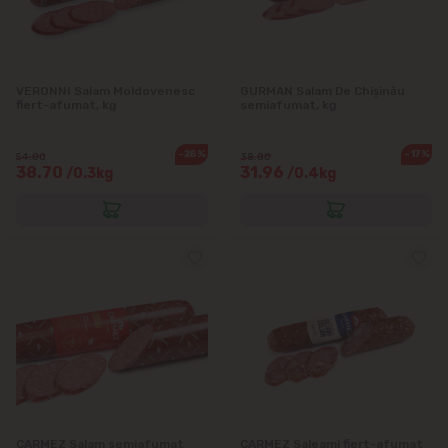
Grătiești
Ialoveni
VERONNI Salam Moldovenesc
GURMAN Salam De Chișinău
fiert-afumat, kg
semiafumat, kg
Măgdăcești
-28%
-17%
54.00
38.80
Sîngera
38.70
31.96
/0.3kg
/0.4kg
Sociteni
Stăuceni
Tohatin
Trușeni
Vadul lui Vodă
CARMEZ Salam semiafumat
CARMEZ Saleami fiert-afumat