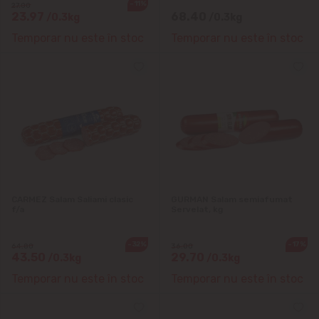
-11%
27.00
23.97
68.40
/0.3kg
/0.3kg
Temporar nu este în stoc
Temporar nu este în stoc
CARMEZ Salam Saliami clasic
GURMAN Salam semiafumat
f/a
Servelat, kg
-32%
-17%
64.80
36.00
43.50
29.70
/0.3kg
/0.3kg
Temporar nu este în stoc
Temporar nu este în stoc