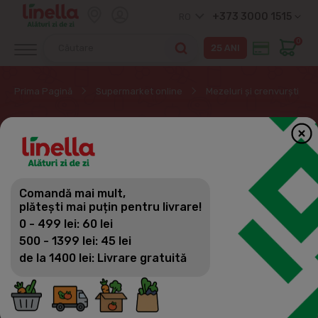
+373 3000 1515
RO
0
Prima Pagină
Supermarket online
Mezeluri și crenvurști
SALAMURI FIERT-
AFUMATE
Comandă mai mult,
Mezeluri și crenvurști
plătești mai puțin pentru livrare!
Filtrează
(42)
Vizualizări
0 - 499 lei: 60 lei
Parizer
500 - 1399 lei: 45 lei
de la 1400 lei: Livrare gratuită
Crenvurști & Safalade
Afumături
Şuncă