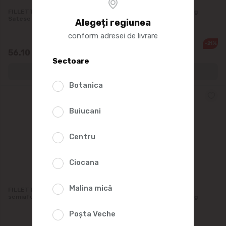
FILLETTI Salam Servelat
GURMAN Salam Codru, kg
Satesc s/a baton
Alegeți regiunea
conform adresei de livrare
-21%
48.00
56.10
37.60
/0.3kg
/0.4kg
Sectoare
Botanica
Buiucani
Centru
Ciocana
Malina mică
FILLETTI Salam Moldovenesc
FILLETTI Salam Codru
semiafumat, ambalat, kg
semiafumat, ambalat, kg
Poșta Veche