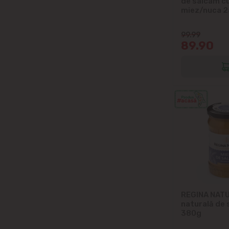
de salcam c
miez/nuca 
99.99
89.90
REGINA NATU
naturală de 
380g