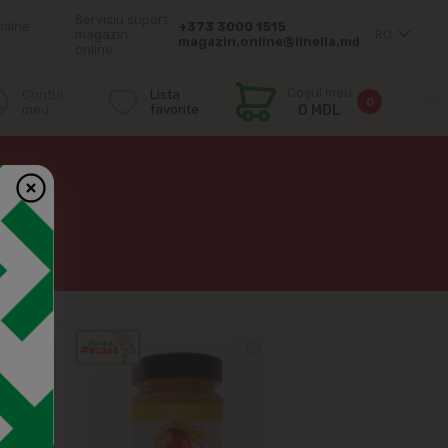
Serviciu suport
mîine
+373 3000 1515
magazin
RO
magazin.online@linella.md
online:
Coșul meu
Contul
Lista
0
meu
favorite
0 MDL