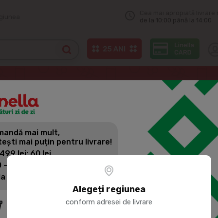
Cea mai apropiată livrare 
egiunea
de la 10:00 până la 14:00
andă mai mult,
tești mai puțin pentru livrare!
 499 lei: 60 lei
 - 1399 lei: 45 lei
la 1400 lei: Livrare gratuită
Alegeți regiunea
conform adresei de livrare