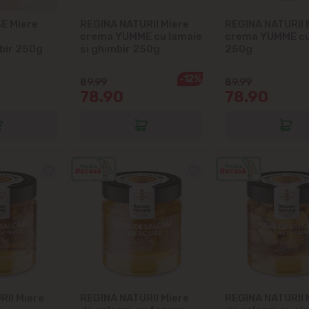
E Miere
REGINA NATURII Miere
REGINA NATURII 
Telecentru
crema YUMME cu lamaie
crema YUMME cu
bir 250g
si ghimbir 250g
250g
Suburbii
-12%
89.99
89.99
78.90
78.90
Băcioi
Bubuieci
Budești
Ciorescu
Codru
Colonița
RII Miere
REGINA NATURII Miere
REGINA NATURII 