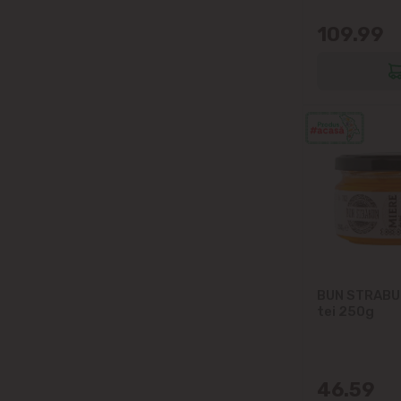
109.99
BUN STRABUN
tei 250g
46.59