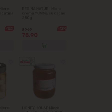
Miere
REGINA NATURII Miere
 catina
crema YUMME cu cacao
250g
-12%
-12%
89.99
78.90
Miere
HONEY HOUSE Miere