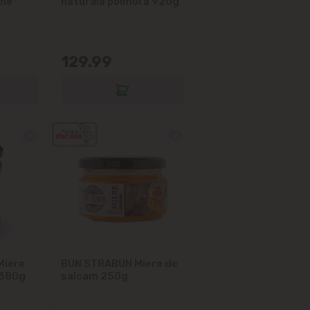
une
naturală polifloră 920g
129.99
Miere
BUN STRABUN Miere de
 380g
salcam 250g