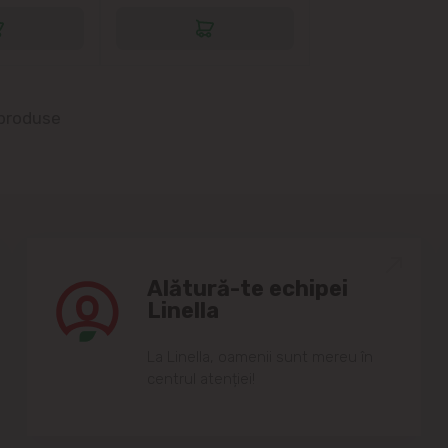
 produse
Alătură-te echipei
Linella
Lа Linellа, oаmenii sunt mereu în
centrul аtenției!