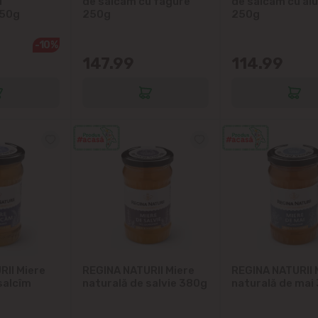
Cricova
u
de salcam cu fagure
de salcam cu al
250g
250g
250g
Cruzești
-10%
147.99
114.99
Dînceni
Dumbrava
Durlești
Ghidighici
Goianul Nou
Grătiești
RII Miere
REGINA NATURII Miere
REGINA NATURII 
salcîm
naturală de salvie 380g
naturală de mai
Ialoveni