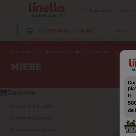
Regiunea Dvs.:
Alegeți r
SUPERMARKET ONLINE
Prima Pagină
Supermarket online
Conserve
Miere
MIERE
Com
plă
Conserve
0 -
500
Conserve din carne
de 
Conserve de pește
Conserve din legume