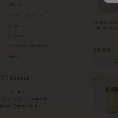
Măsline
Pateuri vegetale
REGINA NATU
Ciuperci
poliflora 12g
Compoturi
Conserve din fructe.
98.99
Miere
Filtrează
Promoții
4
Vizualizări
Vizualizări
Marca Сomerciala