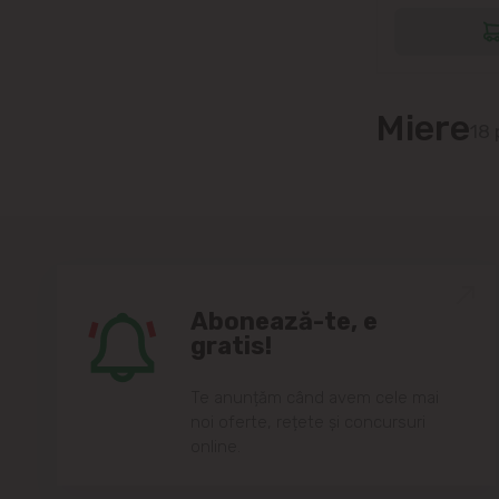
Miere
18
Abonează-te, e
gratis!
Te anunțăm când avem cele mai
noi oferte, rețete și concursuri
online.