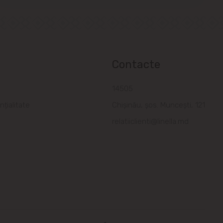
Contacte
a
14505
nțialitate
Chișinău, șos. Muncești, 121
relatiiclienti@linella.md