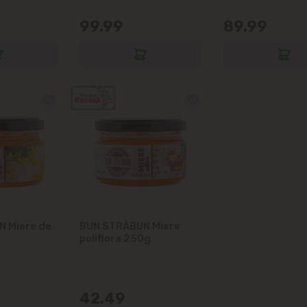
Măgdăcești
99.99
89.99
Sîngera
Sociteni
Stăuceni
Tohatin
Trușeni
Vadul lui Vodă
 Miere de
BUN STRĂBUN Miere
poliflora 250g
Vatra
42.49