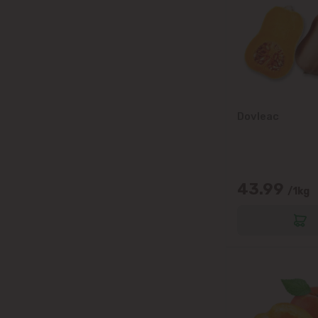
Dovleac
43.99
/1kg