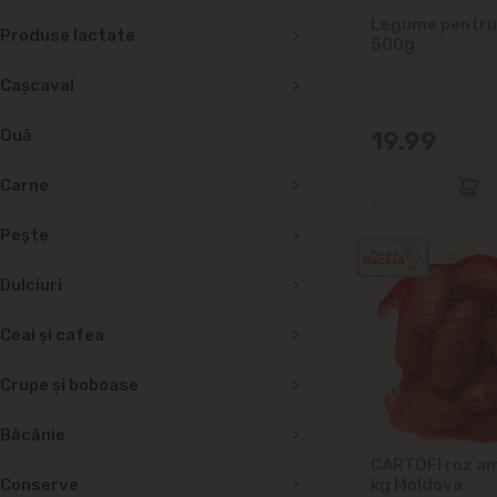
Legume pentru
Produse lactate
500g
Cașcaval
Ouă
19.99
Carne
Peşte
Dulciuri
Ceai și cafea
Crupe și boboase
Băcănie
CARTOFI roz am
Conserve
kg Moldova