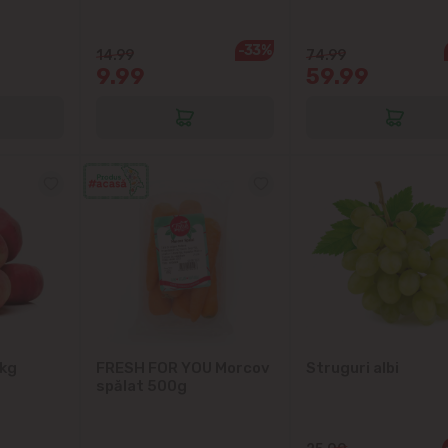
Codru
-33%
14.99
74.99
9.99
59.99
Colonița
Cricova
Cruzești
Dînceni
Dumbrava
Durlești
 kg
FRESH FOR YOU Morcov
Struguri albi
Ghidighici
spălat 500g
Goianul Nou