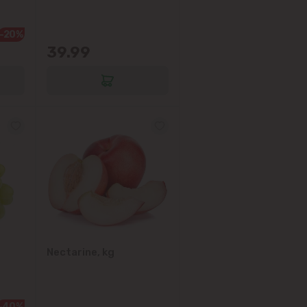
-20%
39.99
Nectarine, kg
-40%