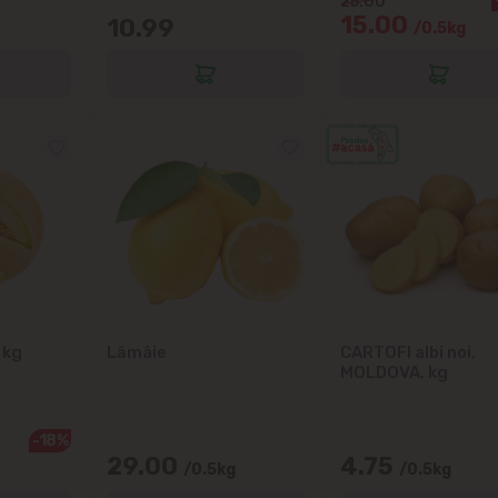
25.00
15.00
10.99
/0.5kg
Grătiești
Ialoveni
Măgdăcești
Sîngera
Sociteni
Stăuceni
 kg
Lămâie
CARTOFI albi noi,
MOLDOVA, kg
Tohatin
Trușeni
-18%
29.00
4.75
/0.5kg
/0.5kg
Vadul lui Vodă