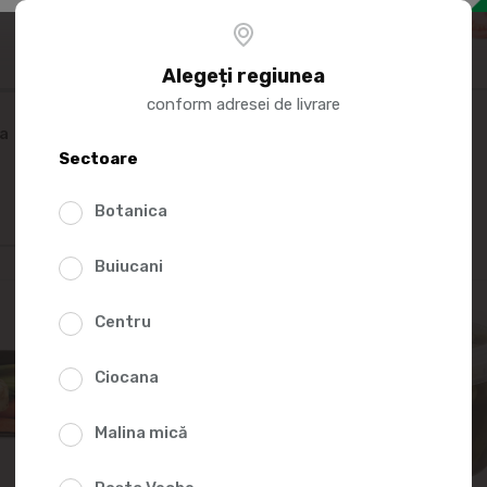
Mai multe
Alegeți regiunea
conform adresei de livrare
ka
Sectoare
Botanica
Buiucani
Centru
Ciocana
Malina mică