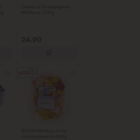
i
Ciuperci Champignon
0g
Moldova 300g
24.90
GUTAROM Asorti de
varză picantă 400g