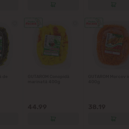
Vatra
ă de
GUTAROM Conopidă
GUTAROM Morcov i
marinată 400g
400g
44.99
38.19