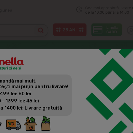
Cea mai apropiată livrare 
egiunea
de la 10:00 până la 14:00
re, Legume, Muraturi
URE, LEGUME, MURATURI
andă mai mult,
tești mai puțin pentru livrare!
 499 lei: 60 lei
 - 1399 lei: 45 lei
ucte de padure, Legume, Muraturi
la 1400 lei: Livrare gratuită
 de
Legume
55 produse