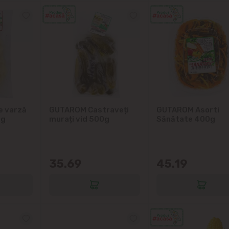
e varză
GUTAROM Castraveți
GUTAROM Asorti
0g
murați vid 500g
Sănătate 400g
35.69
45.19