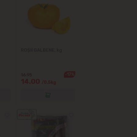
ROȘII GALBENE, kg
-17%
16.95
14.00
/0.5kg