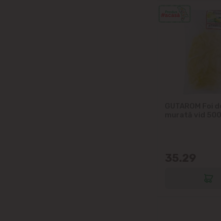
GUTAROM Foi d
murată vid 50
35.29