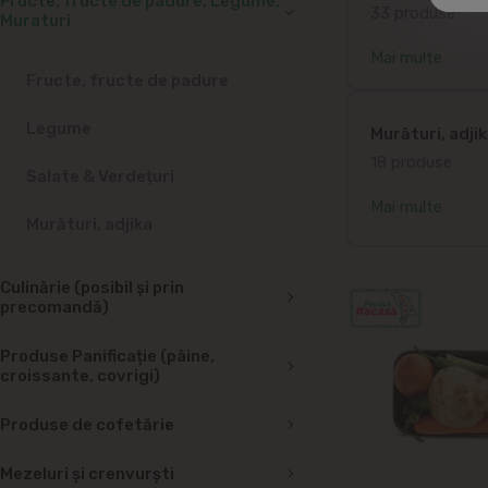
Fructe, fructe de padure, Legume,
33 produse
Muraturi
Mai multe
Fructe, fructe de padure
Legume
Murături, adji
18 produse
Salate & Verdețuri
Mai multe
Murături, adjika
Culinărie (posibil și prin
precomandă)
Produse Panificație (pâine,
croissante, covrigi)
Produse de cofetărie
Mezeluri și crenvurști