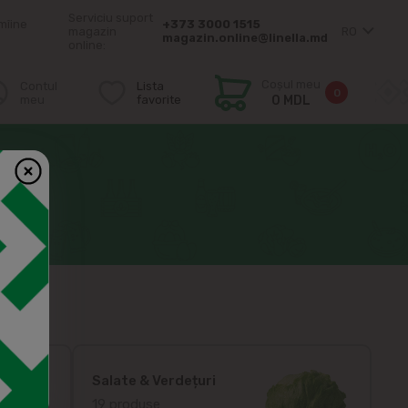
Serviciu suport
mîine
+373 3000 1515
magazin
RO
magazin.online@linella.md
online:
Coșul meu
Contul
Lista
0
meu
favorite
0 MDL
Salate & Verdețuri
19 produse