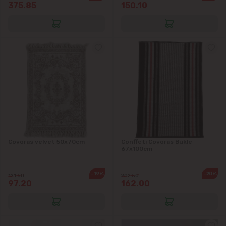
375.85
150.10
Cricova
Cruzești
Dînceni
Dumbrava
Durlești
Ghidighici
Covoras velvet 50x70cm
Conffeti Covoras Bukle
67x100cm
Goianul Nou
-19%
-20%
121.50
202.50
97.20
162.00
Grătiești
Ialoveni