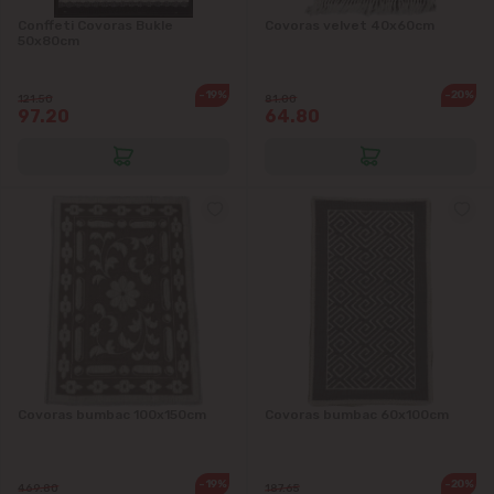
apropiere)
Conffeti Covoras Bukle
Covoras velvet 40x60cm
50x80cm
Telecentru
-19%
-20%
121.50
81.00
97.20
64.80
Suburbii
Băcioi
Bubuieci
Budești
Ciorescu
Codru
Covoras bumbac 100x150cm
Covoras bumbac 60x100cm
Colonița
-19%
-20%
469.80
187.65