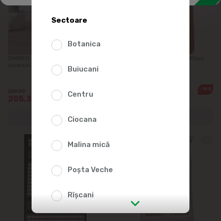
Flori artificiale
Sectoare
Botanica
OMBEG Polița modulară cu 2
Covoras CONFETTI 50*80cm
niveluri 48*28*38cm
Buiucani
-10%
-19%
228.20
155.25
Centru
205.35
124.20
Ciocana
Malina mică
Poșta Veche
Rîșcani
str. Albișoara (adresele din imediata