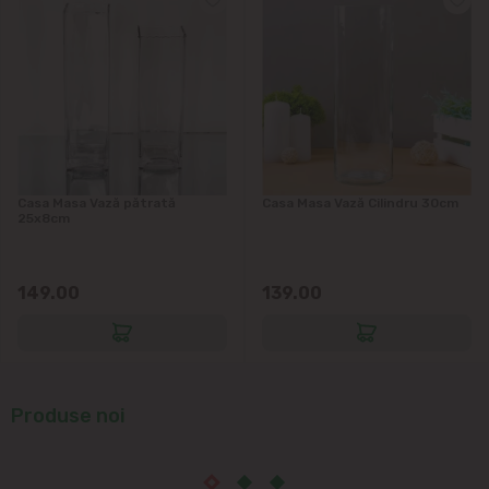
Măgdăcești
Sîngera
Sociteni
Casa Masa Vază pătrată
Casa Masa Vază Cilindru 30cm
Stăuceni
25x8cm
Tohatin
149.00
139.00
Trușeni
Vadul lui Vodă
Produse noi
Vatra