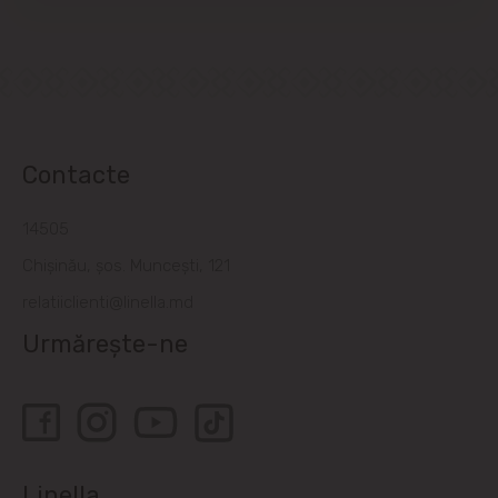
Contacte
14505
Chișinău, șos. Muncești, 121
relatiiclienti@linella.md
Urmărește-ne
Linella