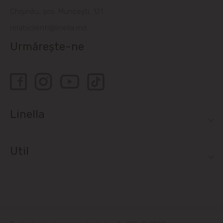
Chișinău, șos. Muncești, 121
Sociteni
relatiiclienti@linella.md
Stăuceni
Urmărește-ne
Tohatin
Trușeni
Linella
Vadul lui Vodă
Vatra
Util