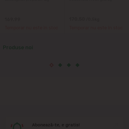
Suburbii
Băcioi
170.50
169.99
/0.5kg
Temporar nu este în stoc
Temporar nu este în stoc
Bubuieci
Budești
Produse noi
Ciorescu
Codru
Colonița
Cricova
Cruzești
Abonează-te, e gratis!