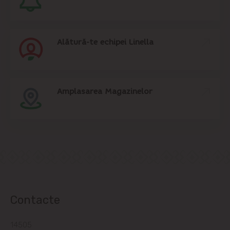
Dînceni
Dumbrava
Alătură-te echipei Linella
Durlești
Ghidighici
Amplasarea Magazinelor
Goianul Nou
Grătiești
Ialoveni
Măgdăcești
Contacte
Sîngera
14505