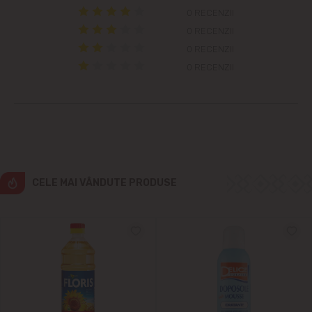
Colonița
0 RECENZII
0 RECENZII
Cricova
0 RECENZII
0 RECENZII
Cruzești
Dînceni
Dumbrava
Durlești
CELE MAI VÂNDUTE PRODUSE
Ghidighici
Goianul Nou
Grătiești