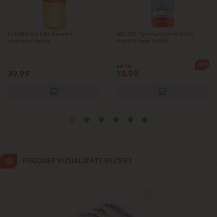
Ialoveni
Măgdăcești
FLORIS Ulei de floarea
DELICE Spuma hidratanta
soarelui 955ml
dupa bronz 150ml
Sîngera
-12%
84.90
39.99
73.90
Sociteni
Stăuceni
Tohatin
Trușeni
PRODUSE VIZUALIZATE RECENT
Vadul lui Vodă
Vatra