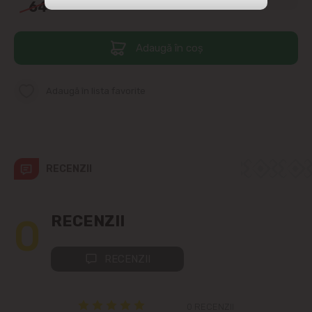
64
90
str. Albișoara (adresele din imediata
apropiere)
Adaugă în coș
Telecentru
Adaugă în lista favorite
Suburbii
Băcioi
RECENZII
Bubuieci
Budești
0
RECENZII
Ciorescu
RECENZII
Codru
0 RECENZII