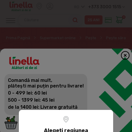
+373 3000 1515
RO
0
Prima Pagină
Supermarket online
Peşte
Pește sărat
Comandă mai mult,
plătești mai puțin pentru livrare!
0 - 499 lei: 60 lei
500 - 1399 lei: 45 lei
de la 1400 lei: Livrare gratuită
Alegeți regiunea