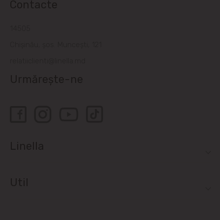
Contacte
14505
Chișinău, șos. Muncești, 121
relatiiclienti@linella.md
Urmărește-ne
Linella
Util