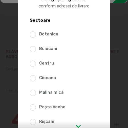
conform adresei de livrare
Sectoare
Botanica
Buiucani
SLAVENA SALACA BALTICA DE MARE CU CONDIMENTE
800G
Centru
Cod produs:
233038
(0 Recenzii)
Ciocana
Hering baltic de mare cu condimente
Malina mică
30%
Poșta Veche
44
99
Rîșcani