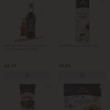
Grătiești
Ialoveni
Măgdăcești
SEN SOY Sos de soia pentru
SEN SOY Vasabi clasic 43g
Sîngera
sushi și sashimi 220ml
Sociteni
42.49
95.99
Stăuceni
Tohatin
Trușeni
Vadul lui Vodă