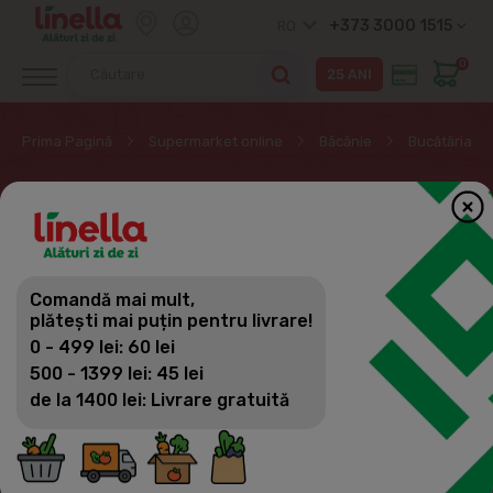
+373 3000 1515
RO
0
Prima Pagină
Supermarket online
Băcănie
Bucătăria or
BUCĂTĂRIA ORIENTALĂ.
SUSHI
Comandă mai mult,
Băcănie
plătești mai puțin pentru livrare!
Filtrează
(15)
Vizualizări
0 - 499 lei: 60 lei
Bucătăria orientală. Sushi
500 - 1399 lei: 45 lei
de la 1400 lei: Livrare gratuită
Zahăr
Sare
Paste