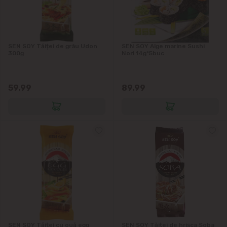
Vatra
SEN SOY Tăiței de grâu Udon
SEN SOY Alge marine Sushi
300g
Nori 14g*5buc
59.99
89.99
SEN SOY Tăiței cu ouă egg
SEN SOY Tăiței de hrișca Soba