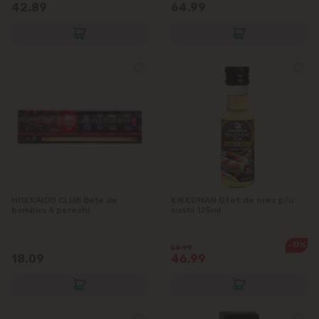
42.89
64.99
Codru
Colonița
Cricova
Cruzești
Dînceni
HOKKAIDO CLUB Bețe de
KIKKOMAN Otet de orez p/u
Dumbrava
bambus 6 perechi
sushi 125ml
Durlești
-17%
56.99
18.09
46.99
Ghidighici
Goianul Nou