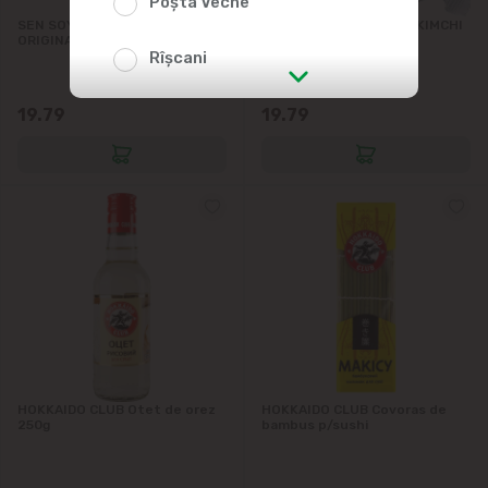
Poșta Veche
SEN SOY Chipsuri NORI
SEN SOY Chipsuri NORI KIMCHI
ORIGINAL 4.5g
4.5g
Rîșcani
str. Albișoara (adresele din imediata
19.79
19.79
apropiere)
Telecentru
Suburbii
Băcioi
Bubuieci
Budești
HOKKAIDO CLUB Otet de orez
HOKKAIDO CLUB Covoras de
250g
bambus p/sushi
Ciorescu