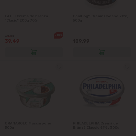
Măgdăcești
LATTI Crema de branza
CooKing™ Cream Cheese 70%,
Sîngera
”Clasic” 200g 70%
500g
Sociteni
-10%
43.99
39.49
109.99
Stăuceni
Tohatin
Trușeni
Vadul lui Vodă
Vatra
GRANAROLO Mascarpone
PHILADELPHIA Cremă de
500g
Brânză Classic 61% , 300g