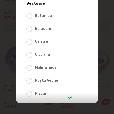
Sectoare
-15%
129.99
Botanica
109.99
36.79
Buiucani
Centru
Ciocana
Malina mică
Poșta Veche
PHILADELPHIA Cr.de Branza +
PHILADELPHIA Cr.de Branza cu
Milka 175 g
somon 175 g
Rîșcani
-16%
-28%
59.99
59.99
str. Albișoara (adresele din imediata
49.99
42.99
apropiere)