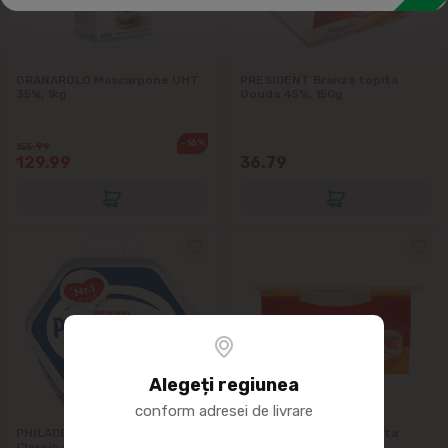
GRANAROLO Mascarpone UHT
PRESIDENT Branza topita
35%, 1kg
Gouda 45%, 150g
-16%
155.99
129.99
36.79
Alegeți regiunea
conform adresei de livrare
PHILADELPHIA Cr.de Branza
PRESIDENT Branza topita
Classic 61%, 500g
Maasdam 45%, 150g