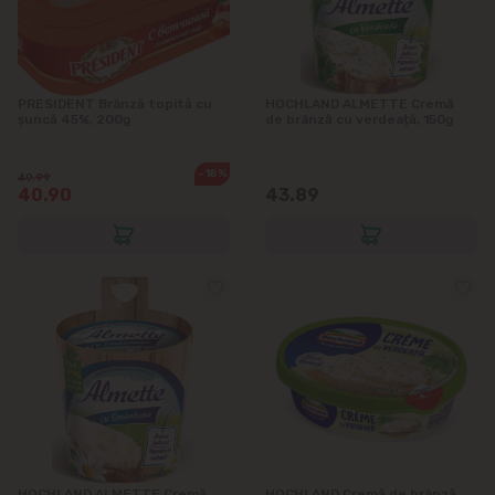
PRESIDENT Brânză topită cu
HOCHLAND ALMETTE Cremă
șuncă 45%, 200g
de brânză cu verdeață, 150g
-18%
49.99
40.90
43.89
HOCHLAND ALMETTE Cremă
HOCHLAND Cremă de brânză