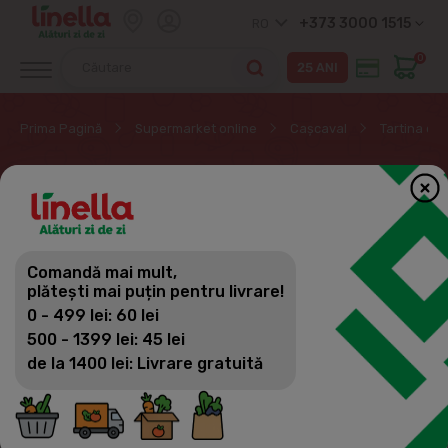
+373 3000 1515
RO
0
Prima Pagină
Supermarket online
Cașcaval
Tartina de
TARTINA DE BRANZA
Cașcaval
Comandă mai mult,
Filtrează
(33)
Vizualizări
plătești mai puțin pentru livrare!
Brânză tare, semi-tare
0 - 499 lei: 60 lei
Mozzarella
500 - 1399 lei: 45 lei
de la 1400 lei: Livrare gratuită
Cașcaval cu mucegai
Tartina de branza
Brânză, moale, procesată, portionat