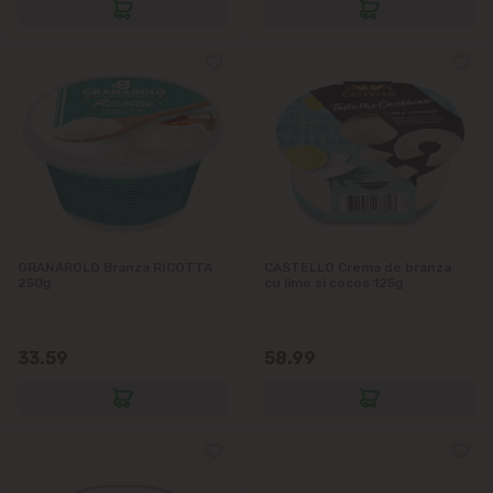
Telecentru
Suburbii
Băcioi
Bubuieci
Budești
GRANAROLO Branza RICOTTA
CASTELLO Crema de branza
250g
cu lime si cocos 125g
Ciorescu
33.59
58.99
Codru
Colonița
Cricova