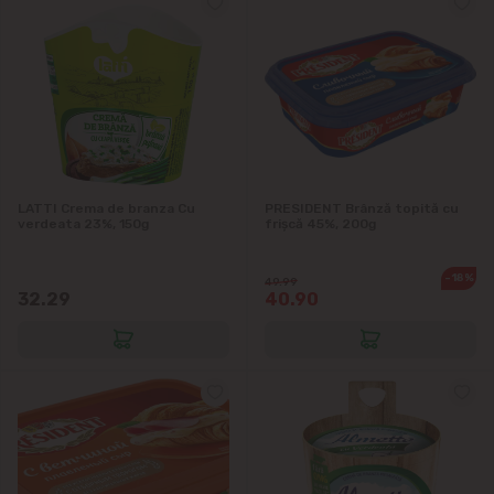
LATTI Crema de branza Cu
PRESIDENT Brânză topită cu
verdeata 23%, 150g
frișcă 45%, 200g
-18%
49.99
32.29
40.90