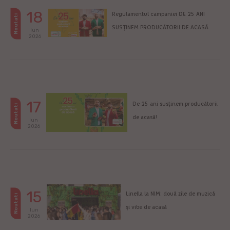
18
Regulamentul campaniei DE 25 ANI
Noutati
SUSȚINEM PRODUCĂTORII DE ACASĂ
Iun
2026
17
De 25 ani susținem producătorii
Noutati
de acasă!
Iun
2026
15
Linella la NIM: două zile de muzică
Noutati
și vibe de acasă
Iun
2026