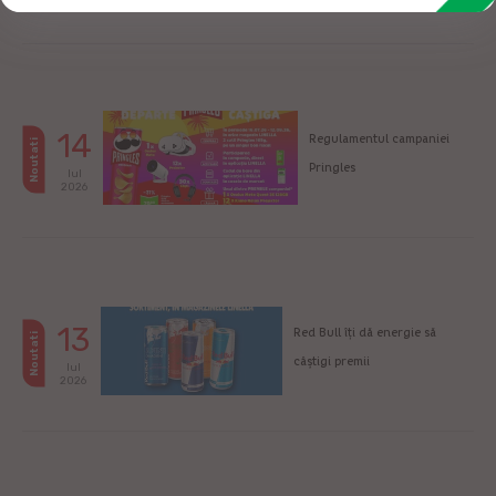
14
Regulamentul campaniei
Noutati
Pringles
Iul
2026
13
Red Bull îți dă energie să
Noutati
câștigi premii
Iul
2026