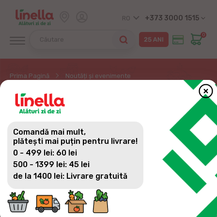
+373 3000 1515
RO
0
Prima Pagină
Noutăți și evenimente
NOUTĂȚI ȘI EVENIMENTE
Comandă mai mult,
plătești mai puțin pentru livrare!
0 - 499 lei: 60 lei
500 - 1399 lei: 45 lei
de la 1400 lei: Livrare gratuită
16
Dă mai departe Pringles și poți
Noutati
câștiga
Iul
2026