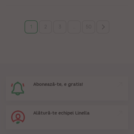
1
2
3
...
50
Abonează-te, e gratis!
Alătură-te echipei Linella