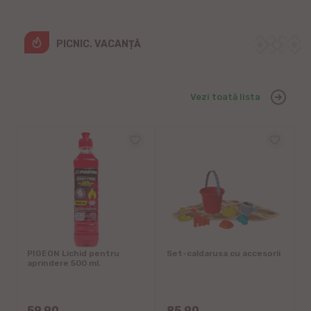
PICNIC. VACANȚĂ
Vezi toată lista
t
PIGEON Lichid pentru
Set-caldarusa cu accesorii
S
aprindere 500 ml.
%
4
59.90
85.90