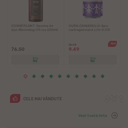
COSMEPLANT Spuma de
GURA CAINARULUI Apa
l
dus Blooming Citrus 500ml
carbogazoasa c/m 0.33l
c
-10%
10.59
1
76.50
9.49
CELE MAI VÂNDUTE
Vezi toată lista