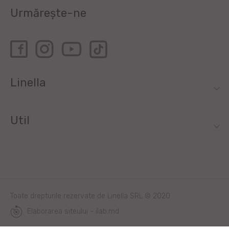
Urmărește-ne
Linella
Util
Toate drepturile rezervate de Linella SRL © 2020
Elaborarea siteului - ilab.md