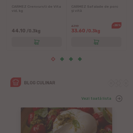
CARMEZ Crenvursti de Vita
CARMEZ Safalade de porc
B
vid, kg
și vită
C
%
-28%
47.10
44.10
33.60
/0.3kg
/0.3kg
BLOG CULINAR
Vezi toată lista