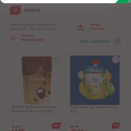
OFERTE
Ofertă valabilă în perioada 30
Mega
iulie 2026 - 12 august 2026
Ofertă!
Oferta
Săptămânii!
Vezi toată lista
QUEEN SKIN Scrub Cafea
BEBI Piure din mere-banan
cu uleiuri de corp 200g
90g
S
H
%
-25%
-4%
76.00
22.30
1