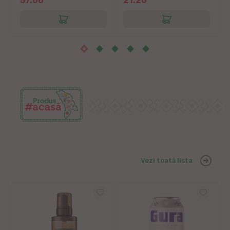
57.00
21.20
Vezi toată lista