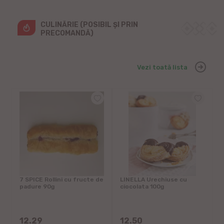
CULINĂRIE (POSIBIL ȘI PRIN 
PRECOMANDĂ)
Vezi toată lista
i
7 SPICE Rollini cu fructe de
LINELLA Urechiuse cu
L
padure 90g
ciocolata 100g
c
%
12.29
12.50