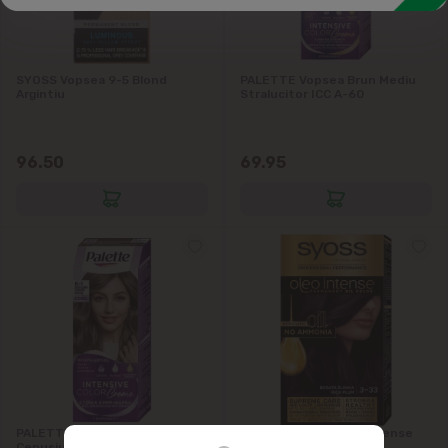
Produse de curățare și demachiere
Vopsea,tonice
Seria solară
SYOSS Vopsea 9-5 Blond
PALETTE Vopsea Brun Mediu
Argintiu
Stralucitor ICC A-60
96.50
69.95
PALETTE Vopsea Blond
SYOSS Vopsea Oleo Intense
Cenusiu Inchis ICC 6-1
3-33 Violet Intens