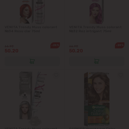
VENITA Trendy Muss colorant
VENITA Trendy Muss colorant
№34 Rosu clar 75ml
№32 Roz intrigant 75ml
-24%
-24%
66.90
66.90
50.20
50.20
VENITA Trendy Muss colorant
GARNIER Vopsea par Color