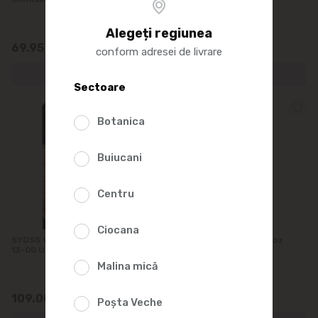
Alegeți regiunea
69.95
109.00
conform adresei de livrare
Sectoare
Botanica
Buiucani
Centru
Ciocana
SYOSS Vopsea Oleo Intense
SYOSS Vopsea de păr. Roz
13-00 Ult Platinum
argintiu 9-53
Malina mică
109.00
96.50
Poșta Veche