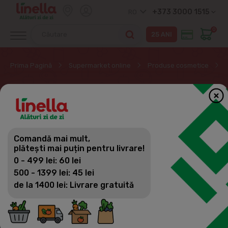
+373 3000 1515
RO
0
Prima Pagină
Supermarket online
Produse cosmetice
VOPSEA,TONICE
Produse cosmetice
Comandă mai mult,
Filtrează
(115)
Vizualizări
plătești mai puțin pentru livrare!
Parfumerie și uleiuri aromatice
0 - 499 lei: 60 lei
Machiaj
500 - 1399 lei: 45 lei
de la 1400 lei: Livrare gratuită
Creme, Ser
Măști și plasturi cosmetici etc.