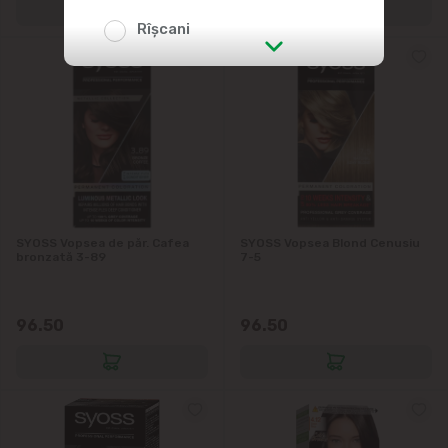
Rîșcani
str. Albișoara (adresele din imediata
apropiere)
Telecentru
Suburbii
SYOSS Vopsea de păr. Cafea
SYOSS Vopsea Blond Cenusiu
Băcioi
bronzată 3-89
7-5
Bubuieci
96.50
96.50
Budești
Ciorescu