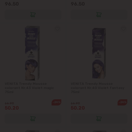
96.50
96.50
VENITA Trendy Mousse
VENITA Trendy Mousse
colorant Nr.43 Violet magic
colorant Nr.40 Violet fantasy
75ml
75ml
-24%
-24%
66.90
66.90
50.20
50.20