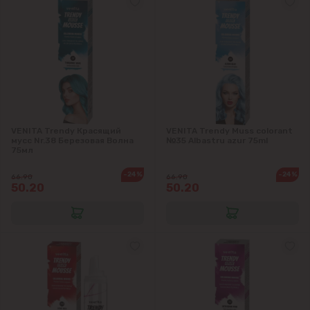
VENITA Trendy Красящий
VENITA Trendy Muss colorant
мусс Nr.38 Березовая Волна
№35 Albastru azur 75ml
75мл
-24%
-24%
66.90
66.90
50.20
50.20