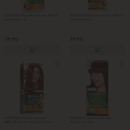
Grătiești
GARNIER Vopsea de păr. Blond
GARNIER Vopsea de păr. Blond
Ialoveni
natural nr. 9
natural nr. 7
Măgdăcești
79.90
79.90
Sîngera
Sociteni
Stăuceni
Tohatin
Trușeni
GARNIER Vopsea de par.
GARNIER Vopsea de păr.
№5.34 Saten Mahon Auriu
Mahon nr. 4.5
Vadul lui Vodă