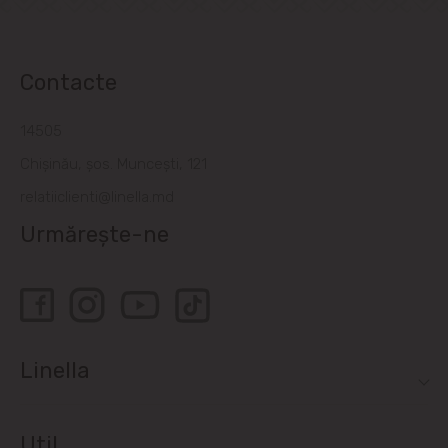
Contacte
14505
Chișinău, șos. Muncești, 121
relatiiclienti@linella.md
Urmărește-ne
Linella
Util