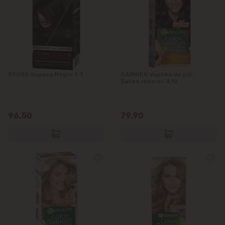
Codru
Colonița
Cricova
SYOSS Vopsea Negru 1-1
GARNIER Vopsea de păr.
Cruzești
Șaten rece nr. 4.12
Dînceni
96.50
79.90
Dumbrava
Durlești
Ghidighici
Goianul Nou