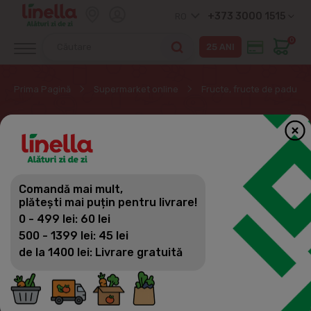
+373 3000 1515
RO
0
Prima Pagină
Supermarket online
Fructe, fructe de padure,
LEGUME
Fructe, fructe de padure, Legume,
Muraturi
Comandă mai mult,
Filtrează
(57)
Vizualizări
plătești mai puțin pentru livrare!
Fructe, fructe de padure
0 - 499 lei: 60 lei
Legume
500 - 1399 lei: 45 lei
de la 1400 lei: Livrare gratuită
Salate & Verdețuri
Murături, adjika