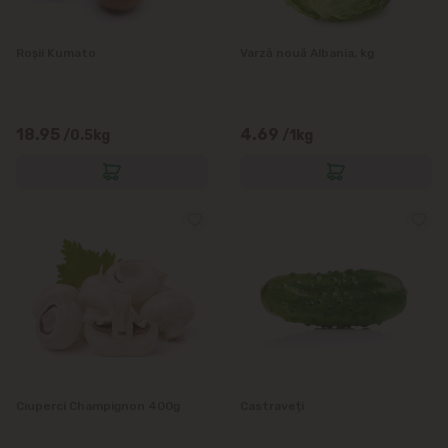
Grătiești
Roșii Kumato
Varză nouă Albania, kg
Ialoveni
Măgdăcești
18.95
4.69
/0.5kg
/1kg
Sîngera
Sociteni
Stăuceni
Tohatin
Trușeni
Ciuperci Champignon 400g
Castraveți
Vadul lui Vodă