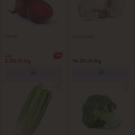
Sfeclă
Usturoi, kg
-16%
3.00
2.50
16.20
/0.5kg
/0.3kg