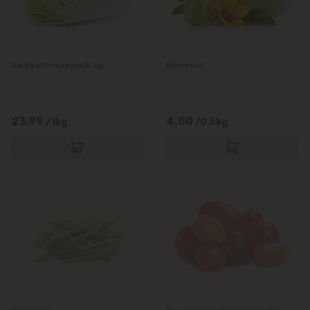
Varză chinezească, kg
Dovlecel
23.99
4.00
/1kg
/0.5kg
Pastai,kg
Rosii Cherry Prunisoare Mix