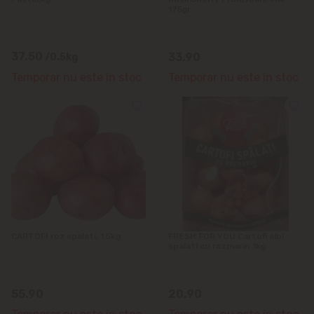
175gr
37.50
33.90
/0.5kg
Temporar nu este în stoc
Temporar nu este în stoc
CARTOFI roz spalati, 1.5kg
FRESH FOR YOU Cartofi albi
spalati cu rozmarin 1kg
55.90
20.90