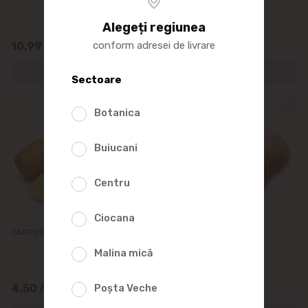
Alegeți regiunea
conform adresei de livrare
10.99
27.90
Sectoare
Botanica
Buiucani
Centru
Ciocana
CARTOFI albi noi, MOLDOVA, kg
Dovleac
Malina mică
4.50
Poșta Veche
43.99
/0.5kg
/1kg