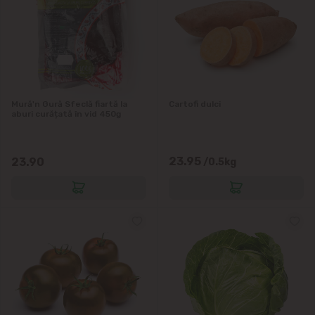
Colonița
Cricova
Mură'n Gură Sfeclă fiartă la
Cruzești
Cartofi dulci
aburi curățată în vid 450g
Dînceni
23.95
23.90
/0.5kg
Dumbrava
Durlești
Ghidighici
Goianul Nou