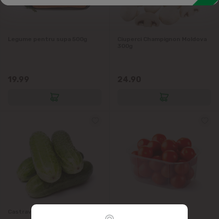
Legume pentru supa 500g
Ciuperci Champignon Moldova
300g
19.99
24.90
Castraveti Cornison 500g
Rosii Cherry 500 g