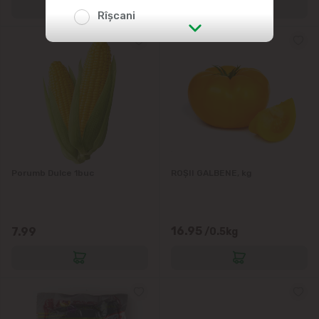
Rîșcani
str. Albișoara (adresele din imediata
apropiere)
Telecentru
Suburbii
Băcioi
Porumb Dulce 1buc
ROȘII GALBENE, kg
Bubuieci
16.95
7.99
/0.5kg
Budești
Ciorescu
Codru