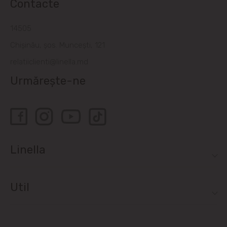
Contacte
14505
Chișinău, șos. Muncești, 121
relatiiclienti@linella.md
Urmărește-ne
Linella
Util