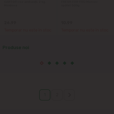
CARTOFI roz ambalați, 2 kg
FRESH FOR YOU Morcov
Moldova
spălat 500g
26.99
10.99
Temporar nu este în stoc
Temporar nu este în stoc
Produse noi
1
2