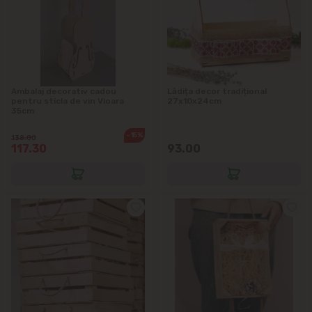
Ambalaj decorativ cadou
Lădița decor tradițional
pentru sticla de vin Vioara
27x10x24cm
35cm
-15%
138.00
117.30
93.00