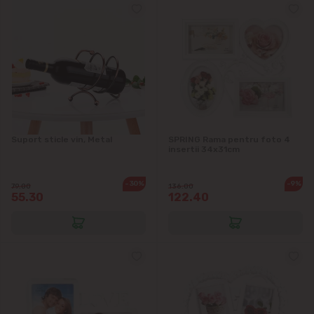
Suport sticle vin, Metal
SPRING Rama pentru foto 4
insertii 34x31cm
-30%
-9%
79.00
136.00
55.30
122.40