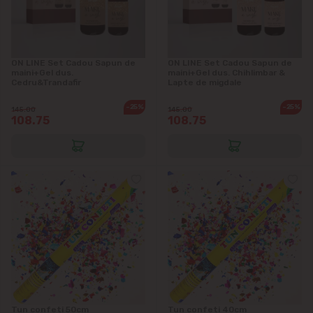
Grătiești
Ialoveni
ON LINE Set Cadou Sapun de
ON LINE Set Cadou Sapun de
maini+Gel dus.
maini+Gel dus. Chihlimbar &
Măgdăcești
Cedru&Trandafir
Lapte de migdale
-25%
-25%
Sîngera
145.00
145.00
108.75
108.75
Sociteni
Stăuceni
Tohatin
Trușeni
Vadul lui Vodă
Tun confeti 50cm
Tun confeti 40cm