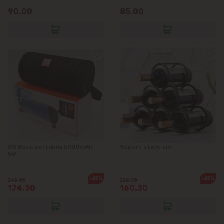
90.00
85.00
GS Boxa portabila 5000mAh
Suport sticle vin
5W
-29%
-29%
249.00
229.00
174.30
160.30