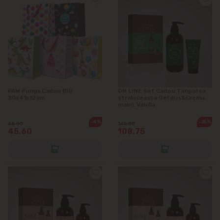
Colonița
Cricova
Cruzești
PAW Punga Cadou BIG
ON LINE Set Cadou Timpul sa
Dînceni
30x41x12cm
straluceasca Gel dus&Crema
maini. Vanilla
Dumbrava
-4%
-25%
48.00
145.00
45.60
108.75
Durlești
Ghidighici
Goianul Nou