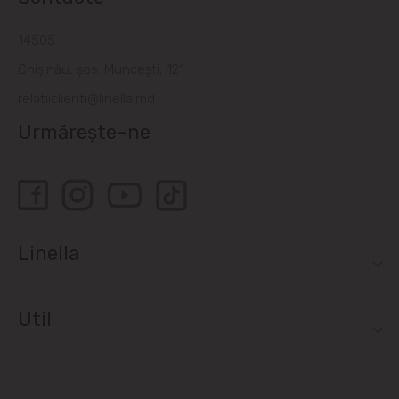
14505
Chișinău, șos. Muncești, 121
relatiiclienti@linella.md
Urmărește-ne
Linella
Util