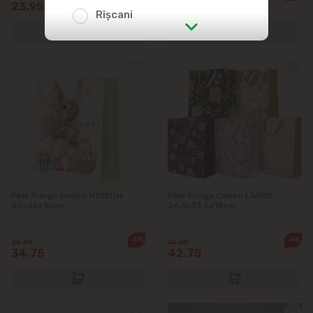
23.95
35.90
Rîșcani
str. Albișoara (adresele din imediata
apropiere)
Telecentru
Suburbii
Băcioi
PAW Punga Cadou MEDIUM
PAW Punga Cadou LARGE
Bubuieci
20x25x10cm
26,5x33,5x13cm
Budești
-5%
-5%
36.60
45.00
34.75
42.75
Ciorescu
Codru