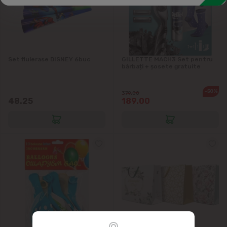
Set fluierase DISNEY 6buc
GILLETTE MACH3 Set pentru
bărbați + șosete gratuite
-50%
379.00
48.25
189.00