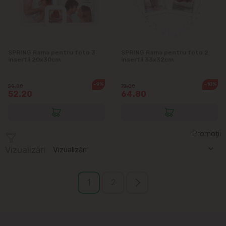
SPRING Rama pentru foto 3
SPRING Rama pentru foto 2
insertii 20x30cm
insertii 33x32cm
-9%
-10%
58.00
72.00
52.20
64.80
Promoții
Vizualizări
Vizualizări
1
2