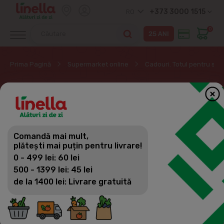
+373 3000 1515
RO
0
Prima Pagină
Supermarket online
Cadouri. Totul pentru sar
CADOURI. TOTUL
PENTRU SARBATORI
Comandă mai mult,
plătești mai puțin pentru livrare!
0 - 499 lei: 60 lei
Cadouri. Totul pentru sarbatori
500 - 1399 lei: 45 lei
de la 1400 lei: Livrare gratuită