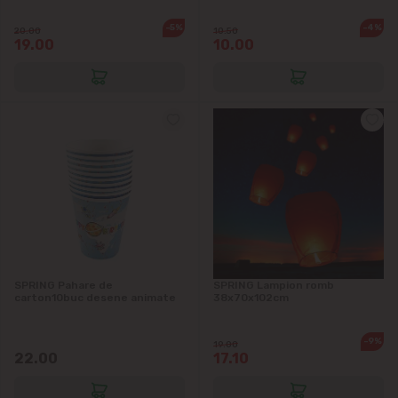
-5%
-4%
20.00
10.50
19.00
10.00
SPRING Pahare de
SPRING Lampion romb
carton10buc desene animate
38x70x102cm
-9%
19.00
22.00
17.10