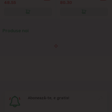
Cruzești
48.55
80.30
Dînceni
Dumbrava
Produse noi
Durlești
Ghidighici
Goianul Nou
Grătiești
Ialoveni
Abonează-te, e gratis!
Măgdăcești