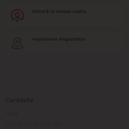
Sîngera
Alătură-te echipei Linella
Sociteni
Stăuceni
Amplasarea Magazinelor
Tohatin
Trușeni
Vadul lui Vodă
Vatra
Contacte
14505
Chișinău, șos. Muncești, 121