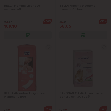
BELLA Mamma Dischete
BELLA Мamma Dischete
mamare 60 buc
mamare 30 buc
Suburbii
-30%
-30%
155.90
82.95
Băcioi
109.10
58.05
Bubuieci
Budești
Ciorescu
Codru
Colonița
BELLA Absorbante igienice
SANOSAN MAMA Absorbante
Mamma 10 buc
pentru sîni 30 bucăți
Cricova
-14%
-25%
57.10
107.10