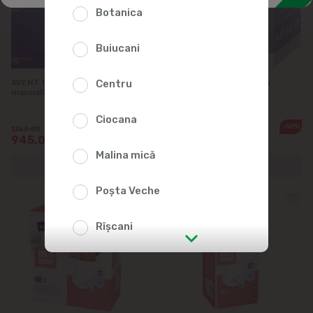
Botanica
Accesorii pentru copii
Buiucani
Produse pentru mămici
Jucării
AVENT Pompa pentru sîn
BELLA Mamma Set după
Centru
manuală
naștere M/L
Ciocana
-30%
-50%
1350.00
399.00
945.00
199.50
Malina mică
Poșta Veche
Rîșcani
str. Albișoara (adresele din imediata
apropiere)
Telecentru