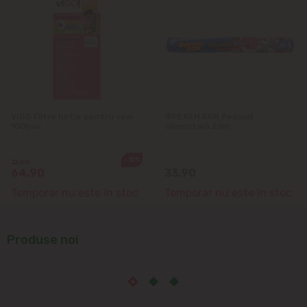
VIGO Filtre hirtie pentru ceai
ФРЕКЕН БОК Peliculă
100buc
alimentară 20m
-10%
72.50
64.90
33.90
Temporar nu este în stoc
Temporar nu este în stoc
Produse noi