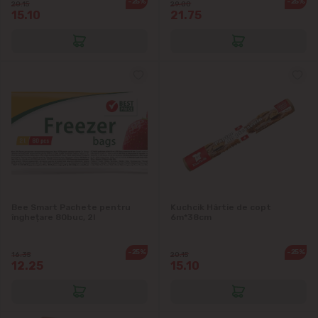
-25%
-25%
20.15
29.00
15.10
21.75
Bee Smart Pachete pentru
Kuchcik Hârtie de copt
înghețare 80buc, 2l
6m*38cm
-25%
-25%
16.35
20.15
12.25
15.10