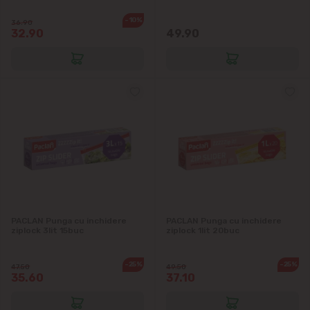
Suburbii
-10%
36.90
32.90
49.90
Băcioi
Bubuieci
Budești
Ciorescu
Codru
PACLAN Punga cu inchidere
PACLAN Punga cu inchidere
Colonița
ziplock 3lit 15buc
ziplock 1lit 20buc
Cricova
-25%
-25%
47.50
49.50
35.60
37.10
Cruzești