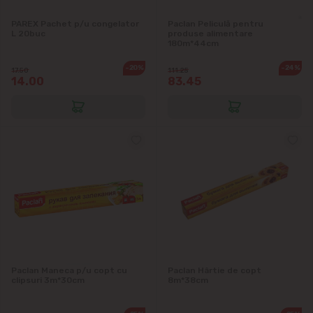
PAREX Pachet p/u congelator
Paclan Peliculă pentru
L 20buc
produse alimentare
180m*44сm
-20%
-24%
17.50
111.25
14.00
83.45
Paclan Maneca p/u copt cu
Paclan Hârtie de copt
clipsuri 3m*30сm
8m*38сm