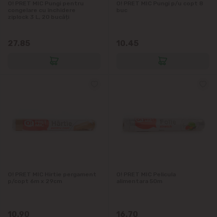
O! PRET MIC Pungi pentru
O! PRET MIC Pungi p/u copt 8
congelare cu închidere
buc
ziplock 3 L, 20 bucăți
27.85
10.45
O! PRET MIC Hirtie pergament
O! PRET MIC Pelicula
p/copt 6m x 29cm
alimentara 50m
10.90
16.70