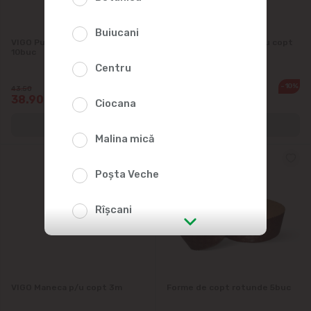
Buiucani
VIGO Pungi pentru copt mix
VIGO Pergament pentru copt
10buc
38x42 20foi
Centru
-10%
-10%
43.50
40.90
38.90
36.50
Ciocana
Malina mică
Poșta Veche
Rîșcani
str. Albișoara (adresele din imediata
apropiere)
VIGO Maneca p/u copt 3m
Forme de copt rotunde 5buc
Telecentru