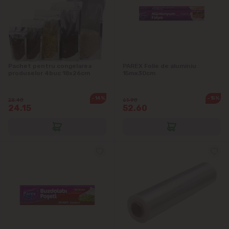
Sociteni
Stăuceni
Pachet pentru congelarea
PAREX Folie de aluminiu
produselor 4buc 18x26cm
15mx30cm
Tohatin
-14%
-15%
Trușeni
28.40
61.90
24.15
52.60
Vadul lui Vodă
Vatra