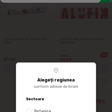
Inventar curatenie
Mese de calcat, uscatoare de rufe, scari
Saci menajeri
Unelte
STELLA Folie de staniol rola
ALUFIX Folie alimentara Cling
20m
Fikm 30m
-25%
49.90
87.50
36.99
Alegeți regiunea
conform adresei de livrare
Sectoare
Botanica