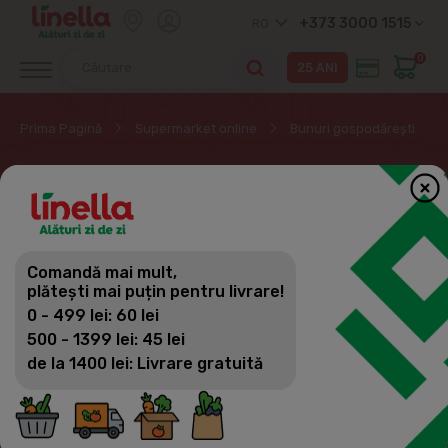
+373 3000 1515
RO
0
Prima Pagină
Supermarket online
Bunuri gospodărești
FOLIE, FOLIE
ALIMENTARĂ, HÂRTIE DE
COPT
Comandă mai mult,
plătești mai puțin pentru livrare!
0 - 499 lei: 60 lei
Bunuri gospodărești
500 - 1399 lei: 45 lei
Filtrează
(30)
Vizualizări
de la 1400 lei: Livrare gratuită
Produse din hartie
Folie, folie alimentară, hârtie de copt
Totul pentru curatenie in casa