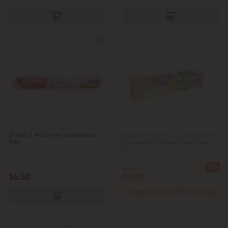
O! PRET MIC Folie d/aluminiu
GOSIA Pachete p/u pastrarea
10m
produselor alimentare 15buc
3l
-11%
44.90
16.50
39.90
Temporar nu este în stoc