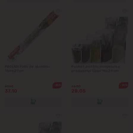
Dînceni
Dumbrava
Durlești
Ghidighici
PACLAN Folie de aluminiu
Pachet pentru congelarea
Goianul Nou
18mx29cm
produselor 5buc 16x24cm
Grătiești
-25%
-14%
49.50
33.00
37.10
28.05
Ialoveni
Măgdăcești
Sîngera