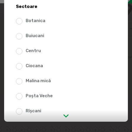
89.9
Sectoare
Botanica
Buiucani
Centru
Adaugă în lista fav
Ciocana
Malina mică
Poșta Veche
Rîșcani
str. Albișoara (adresele din imediata
apropiere)