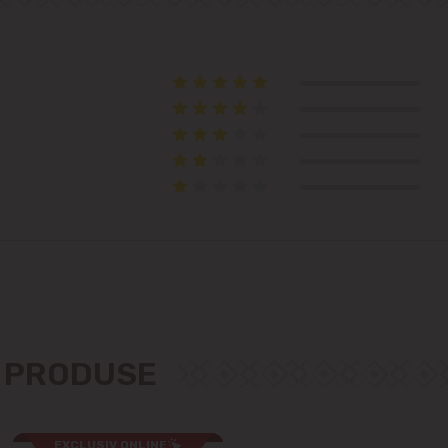
Telecentru
Suburbii
Băcioi
Bubuieci
Budești
Ciorescu
Codru
E PRODUSE
Colonița
EXCLUSIV ONLINE