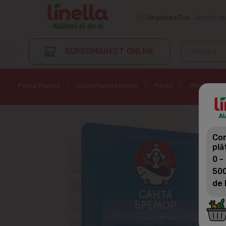
Regiunea Dvs.:
Alegeți r
SUPERMARKET ONLINE
Prima Pagină
Supermarket online
Peşte
Pește sărat
Com
plă
0 -
500
de 