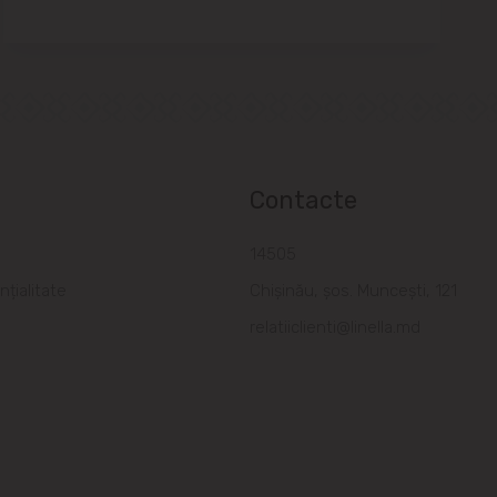
Contacte
a
14505
nțialitate
Chișinău, șos. Muncești, 121
relatiiclienti@linella.md