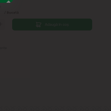
9
/ Bucată
Adaugă în coș
orite