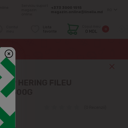
Serviciu suport
mîine
+373 3000 1515
magazin
RO
magazin.online@linella.md
online:
Coșul meu
Contul
Lista
0
meu
favorite
0 MDL
МОР HERING FILEU
AL, 500G
7
(0 Recenzii)