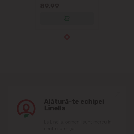
89.99
Alătură-te echipei
Linella
Lа Linellа, oаmenii sunt mereu în
centrul аtenției!