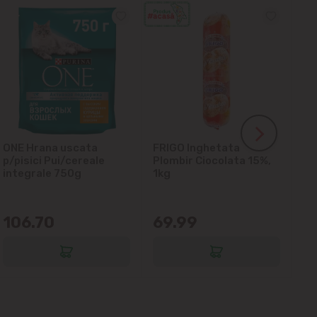
ONE Hrana uscata
FRIGO Inghetata
LA
p/pisici Pui/cereale
Plombir Ciocolata 15%,
gl
integrale 750g
1kg
106.70
69.99
6