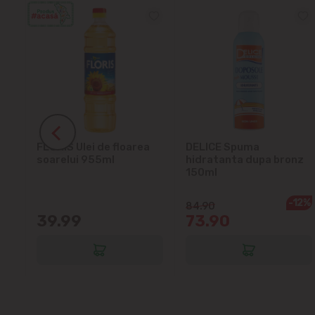
ra
FLORIS Ulei de floarea
DELICE Spuma
soarelui 955ml
hidratanta dupa bronz
150ml
-12%
84.90
39.99
73.90