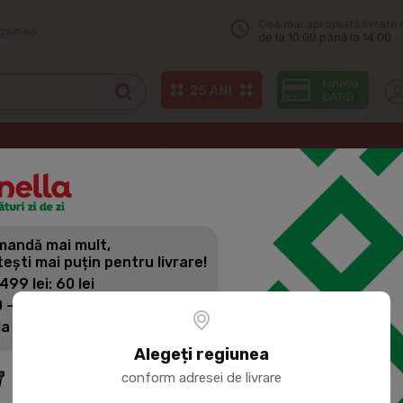
Cea mai apropiată livrare 
egiunea
de la 10:00 până la 14:00
САНТА БРЕМОР Hering fileu Traditional, 500g
andă mai mult,
САНТА БРЕ
tești mai puțin pentru livrare!
TRADITION
 499 lei: 60 lei
 - 1399 lei: 45 lei
la 1400 lei: Livrare gratuită
Cod produs:
200403
Alegeți regiunea
conform adresei de livrare