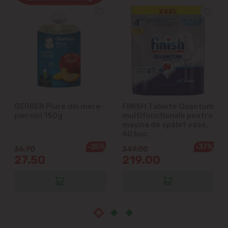
Cricova
Cruzești
Dînceni
Dumbrava
GERBER Piure din mere-
FINISH Tablete Quantum
Durlești
piersici 150g
multifuncționale pentru
mașina de spălat vase,
Ghidighici
60 buc.
-25%
-37%
36.70
349.00
27.50
219.00
Goianul Nou
Grătiești
Ialoveni