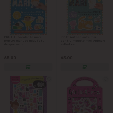
Colonița
Cricova
Cruzești
PRUT Autocolante mari
PRUT Autocolante mari
pentru manute mici. Totul
pentru manute mici. Animale
despre mine
salbatice
Dînceni
65.00
65.00
Dumbrava
Durlești
Ghidighici
Goianul Nou