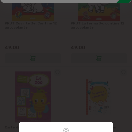
PRUT Cuvinte 3+, Сontine 12
PRUT La ferma 3+, contine 12
autocolante
autocolante
49.00
49.00
Carte de colorat. La Zoo
PRUT In lumea numerelor.
Caiet de activitati