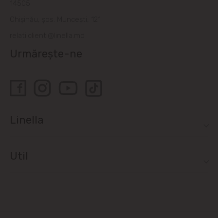
14505
Chișinău, șos. Muncești, 121
relatiiclienti@linella.md
Urmărește-ne
Linella
Util