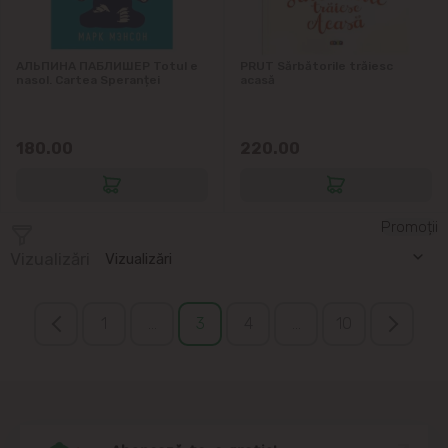
АЛЬПИНА ПАБЛИШЕР Totul e
PRUT Sărbătorile trăiesc
nasol. Cartea Speranței
acasă
180.00
220.00
Promoții
Vizualizări
Vizualizări
1
...
3
4
...
10