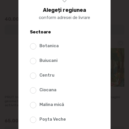
Alegeți regiunea
conform adresei de livrare
40.00
65.00
Sectoare
Botanica
Buiucani
Centru
Ciocana
PRUT In lumea formelor
O poveste pop-up cu imagini
geometrice. Caiet de
3D. Scufita Rosie
Malina mică
activitati
Poșta Veche
65.00
195.00