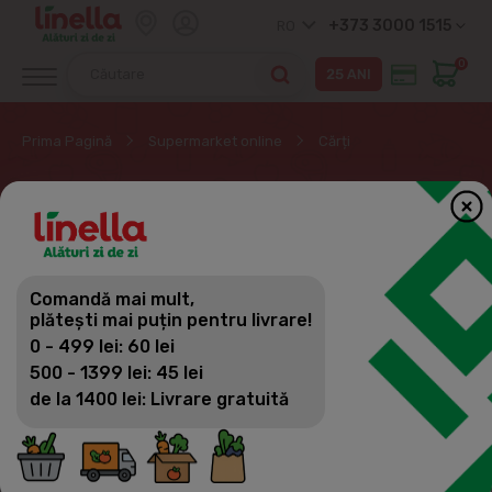
+373 3000 1515
RO
0
Prima Pagină
Supermarket online
Cărți
CĂRȚI
Comandă mai mult,
Cărți
plătești mai puțin pentru livrare!
0 - 499 lei: 60 lei
500 - 1399 lei: 45 lei
de la 1400 lei: Livrare gratuită