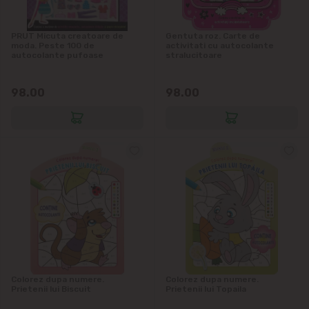
Grătiești
PRUT Micuta creatoare de
Gentuta roz. Carte de
Ialoveni
moda. Peste 100 de
activitati cu autocolante
autocolante pufoase
stralucitoare
Măgdăcești
98.00
98.00
Sîngera
Sociteni
Stăuceni
Tohatin
Trușeni
Colorez dupa numere.
Colorez dupa numere.
Vadul lui Vodă
Prietenii lui Biscuit
Prietenii lui Topaila