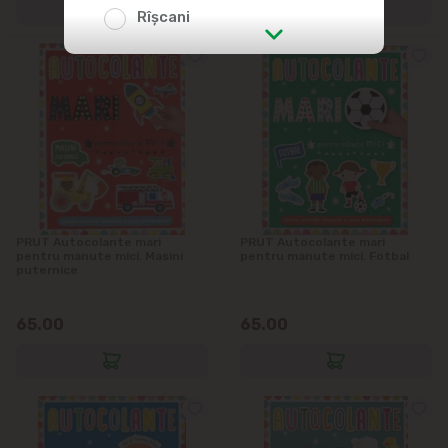
Rîșcani
str. Albișoara (adresele din imediata
apropiere)
Telecentru
Suburbii
Băcioi
PRUT Autocolante mari
PRUT Autocolante mari
pentru manute mici. Masini
pentru manute mici. Fotbal
puternice
Bubuieci
65.00
65.00
Budești
Ciorescu
Codru