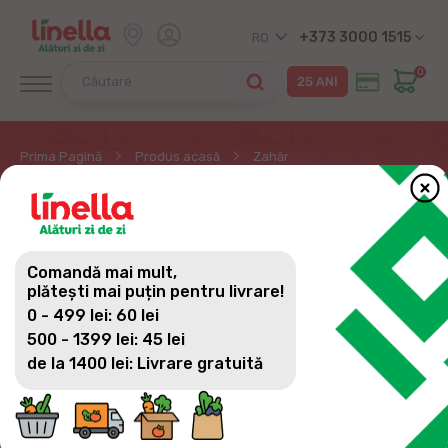
+373 3000 1515
RO
0
Prima Pagină
Produs acasă
Zahăr
ZAHĂR
Comandă mai mult,
plătești mai puțin pentru livrare!
0 - 499 lei: 60 lei
500 - 1399 lei: 45 lei
de la 1400 lei: Livrare gratuită