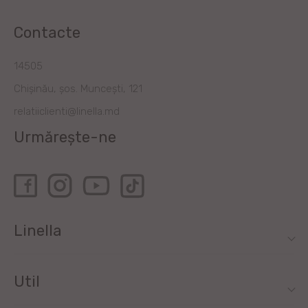
Contacte
14505
Chișinău, șos. Muncești, 121
relatiiclienti@linella.md
Urmărește-ne
Linella
Util