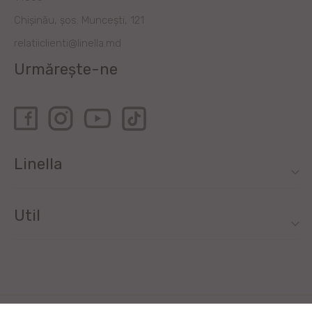
Chișinău, șos. Muncești, 121
relatiiclienti@linella.md
Urmărește-ne
Linella
Util