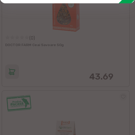
(0)
DOCTOR FARM Ceai Savoare 50g
43.69