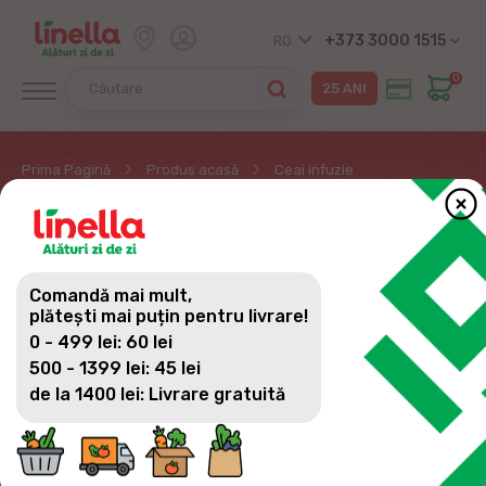
+373 3000 1515
RO
0
Prima Pagină
Produs acasă
Ceai infuzie
CEAI INFUZIE
Comandă mai mult,
plătești mai puțin pentru livrare!
0 - 499 lei: 60 lei
500 - 1399 lei: 45 lei
de la 1400 lei: Livrare gratuită