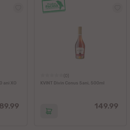
(0)
0 ani XO
KVINT Divin Conus 5ani, 500ml
89.99
149.99