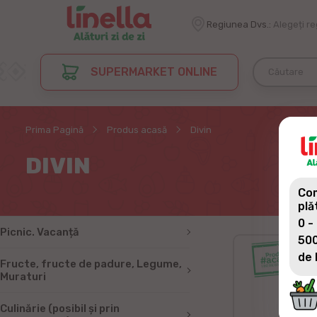
Regiunea Dvs.:
Alegeți r
SUPERMARKET ONLINE
Prima Pagină
Produs acasă
Divin
DIVIN
Com
plă
0 -
Picnic. Vacanță
500
de 
Fructe, fructe de padure, Legume,
Muraturi
Culinărie (posibil și prin