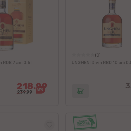
)
(0)
 RDB 7 ani 0.5l
UNGHENI Divin RBD 10 ani 0.
218.99
3
8%
239.99