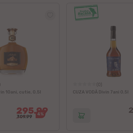
)
(0)
n 10ani, cutie, 0.5l
CUZA VODĂ Divin 7ani 0.5l
295.99
2
4%
309.99