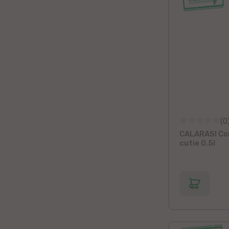
(0
CALARASI Col
cutie 0.5l