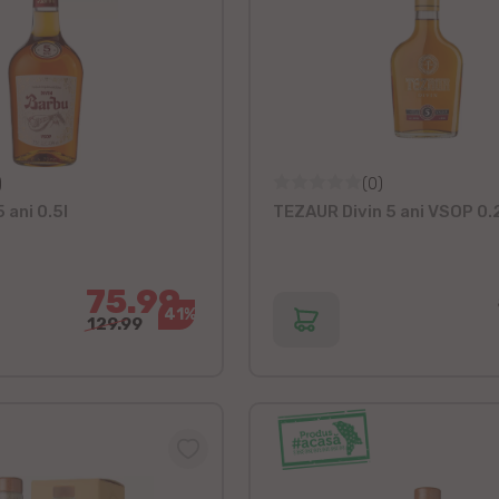
)
(0)
 ani 0.5l
TEZAUR Divin 5 ani VSOP 0.
75.99
41%
129.99