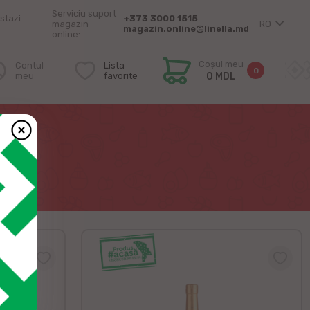
Serviciu suport
stazi
+373 3000 1515
magazin
RO
magazin.online@linella.md
online:
Coșul meu
Contul
Lista
0
meu
favorite
0 MDL