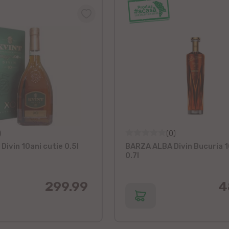
)
(0)
ivin 10ani cutie 0.5l
BARZA ALBA Divin Bucuria 1
0.7l
299.99
4