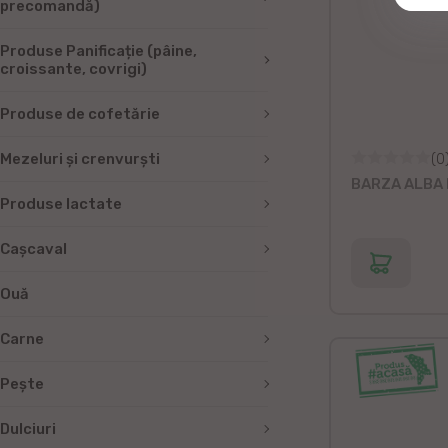
precomandă)
Produse Panificație (pâine,
croissante, covrigi)
Produse de cofetărie
Mezeluri și crenvurști
(0
BARZA ALBA Di
Produse lactate
Cașcaval
Ouă
Carne
Peşte
Dulciuri