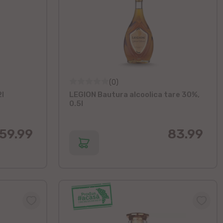
(0)
2l
LEGION Bautura alcoolica tare 30%,
0.5l
59.99
83.99