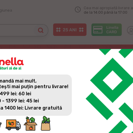
Cea mai apropiată livrare a
egiunea
de la 14:00 până la 17:00
andă mai mult,
tești mai puțin pentru livrare!
 499 lei: 60 lei
 - 1399 lei: 45 lei
la 1400 lei: Livrare gratuită