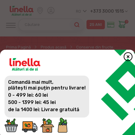
+373 3000 1515
RO
0
Prima Pagină
Produs acasă
Conserve din fructe.
CONSERVE DIN FRUCTE.
Comandă mai mult,
plătești mai puțin pentru livrare!
0 - 499 lei: 60 lei
500 - 1399 lei: 45 lei
de la 1400 lei: Livrare gratuită