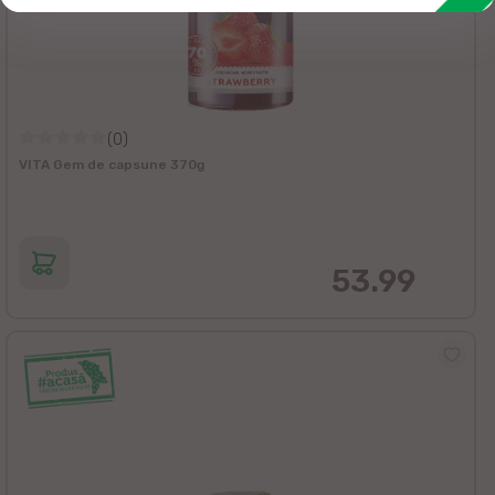
(0)
VITA Gem de capsune 370g
53.99