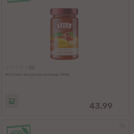
(0)
VITA Gem de piersici și mango 380g
43.99