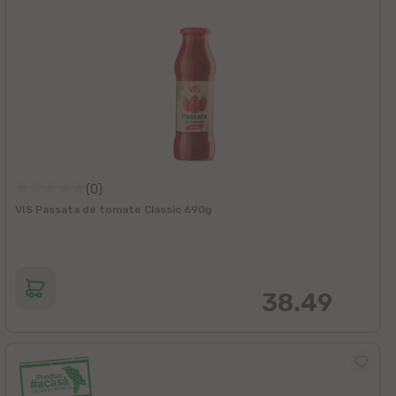
(0)
VIS Passata de tomate Classic 690g
38.49