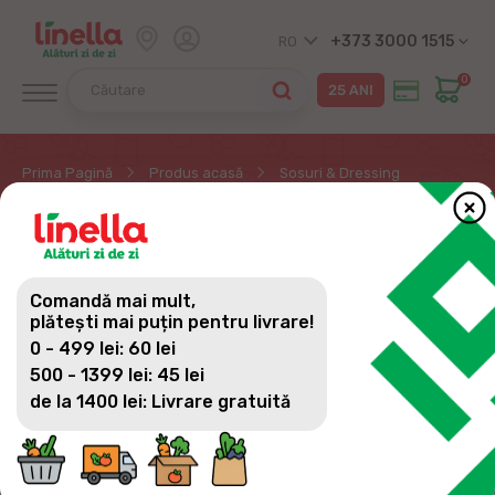
+373 3000 1515
RO
0
Prima Pagină
Produs acasă
Sosuri & Dressing
SOSURI & DRESSING
Comandă mai mult,
plătești mai puțin pentru livrare!
0 - 499 lei: 60 lei
500 - 1399 lei: 45 lei
de la 1400 lei: Livrare gratuită