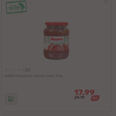
(0)
MAXIM'S Pastă de tomate 24%, 314g
17.99
24.19
25%