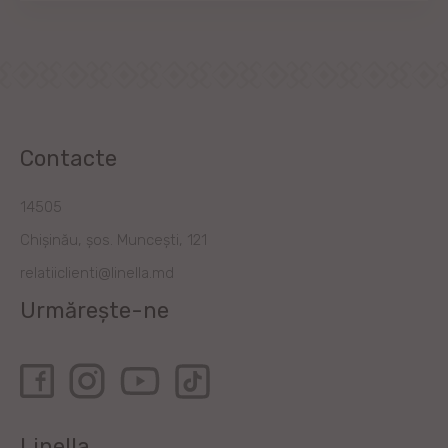
Contacte
14505
Chișinău, șos. Muncești, 121
relatiiclienti@linella.md
Urmărește-ne
Linella