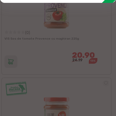
(0)
VIS Sos de tomate Provence cu maghiran 225g
20.90
24.19
13%