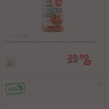
(0)
VIS Sos de tomate Grecesc cu nucusoara si scortisoara 225g
20.90
24.19
13%