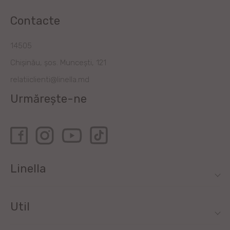
Contacte
14505
Chișinău, șos. Muncești, 121
relatiiclienti@linella.md
Urmărește-ne
Linella
Util