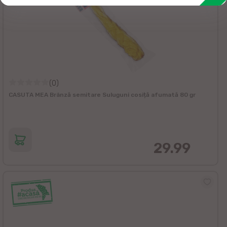
(0)
CASUTA MEA Brânză semitare Suluguni cosiță afumată 80 gr
29.99