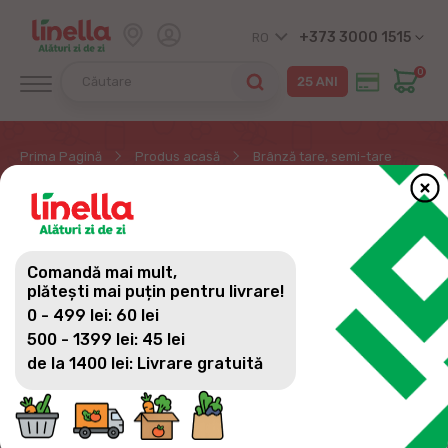
+373 3000 1515
RO
0
Prima Pagină
Produs acasă
Brânză tare, semi-tare
BRÂNZĂ TARE, SEMI-
TARE
Comandă mai mult,
plătești mai puțin pentru livrare!
0 - 499 lei: 60 lei
500 - 1399 lei: 45 lei
de la 1400 lei: Livrare gratuită