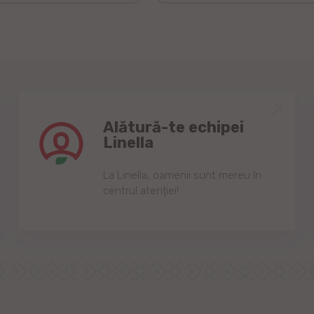
Alătură-te echipei
Linella
Lа Linellа, oаmenii sunt mereu în
centrul аtenției!