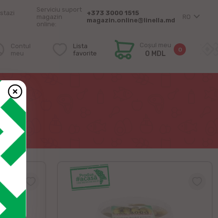
Serviciu suport
stazi
+373 3000 1515
magazin
RO
magazin.online@linella.md
online:
Coșul meu
Contul
Lista
0
meu
favorite
0 MDL