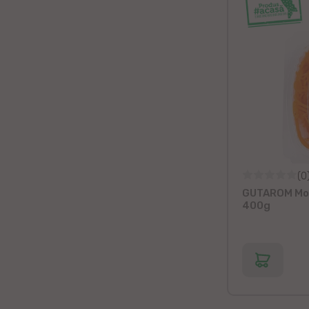
(0
GUTAROM Mor
400g