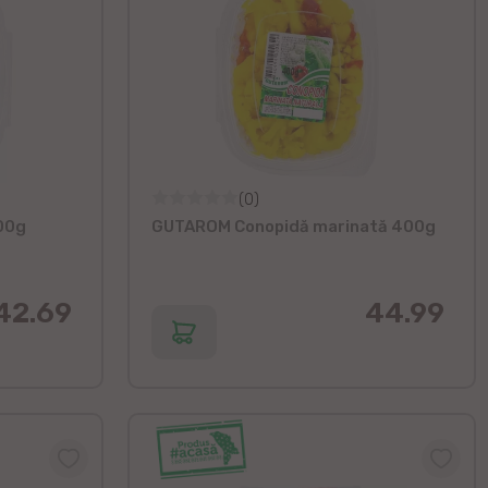
(0)
00g
GUTAROM Conopidă marinată 400g
42.69
44.99