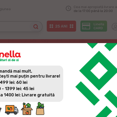
Cea mai apropiată livrare a
egiunea
de la 17:00 până la 20:00
andă mai mult,
tești mai puțin pentru livrare!
 499 lei: 60 lei
 - 1399 lei: 45 lei
la 1400 lei: Livrare gratuită