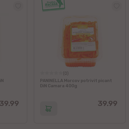
(0)
iN
PANINELLA Morcov potrivit picant
DiN Camara 400g
39.99
39.99