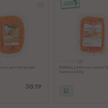
)
(0)
cov potrivit picant
PANINELLA Morcov picant D
Camara 400g
38.19