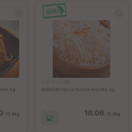
(0)
nat, kg
ACRISOR Varza tocata murata, kg
20
18.08
/0.4kg
/0.4kg