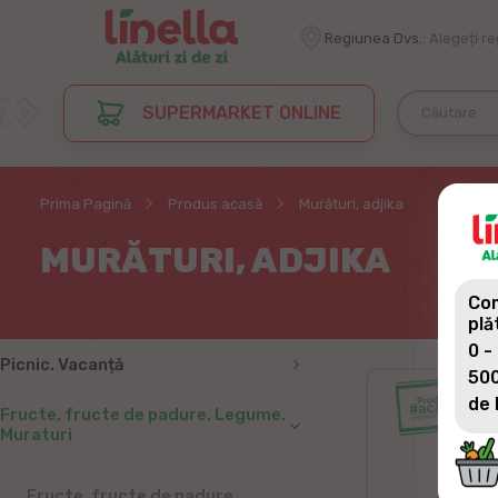
Regiunea Dvs.:
Alegeți r
SUPERMARKET ONLINE
Prima Pagină
Produs acasă
Murături, adjika
MURĂTURI, ADJIKA
Com
plă
0 -
Picnic. Vacanță
500
de 
Fructe, fructe de padure, Legume,
Muraturi
Fructe, fructe de padure