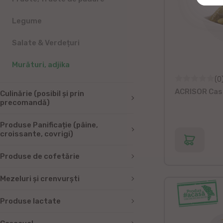
Legume
Salate & Verdețuri
Murături, adjika
(0
ACRISOR Cast
Culinărie (posibil și prin
precomandă)
Produse Panificație (pâine,
croissante, covrigi)
Produse de cofetărie
Mezeluri și crenvurști
Produse lactate