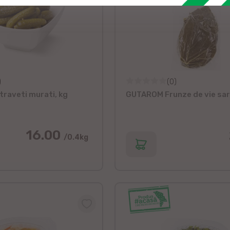
)
(0)
raveti murati, kg
GUTAROM Frunze de vie sa
16.00
/0.4kg