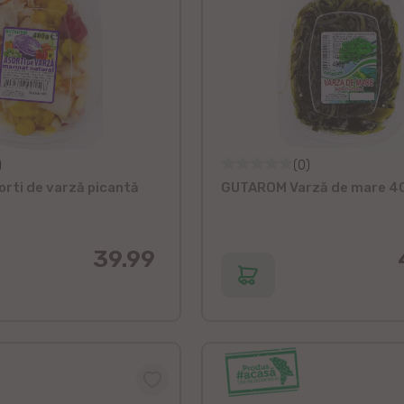
)
(0)
rti de varză picantă
GUTAROM Varză de mare 4
39.99