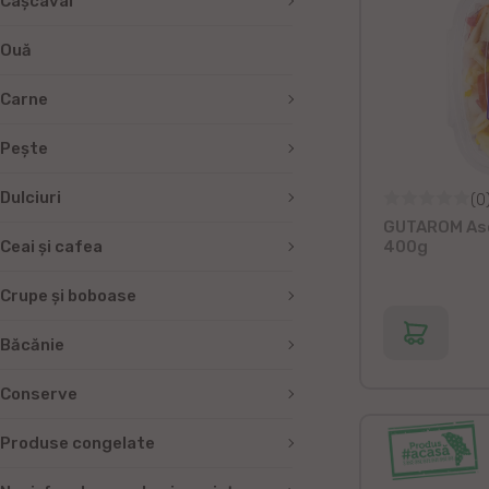
Cașcaval
Ouă
Carne
Peşte
Dulciuri
(0
GUTAROM Aso
Ceai și cafea
400g
Crupe și boboase
Băcănie
Conserve
Produse congelate