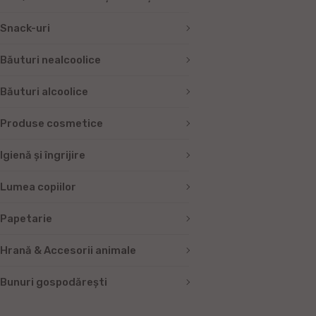
Snack-uri
Băuturi nealcoolice
Băuturi alcoolice
Produse cosmetice
Igienă și îngrijire
Lumea copiilor
Papetarie
Hrană & Accesorii animale
Bunuri gospodărești