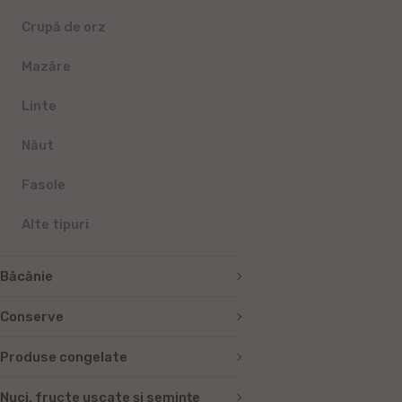
Crupă de orz
Mazăre
Linte
Năut
Fasole
Alte tipuri
Băcănie
Conserve
Produse congelate
Nuci, fructe uscate și semințe