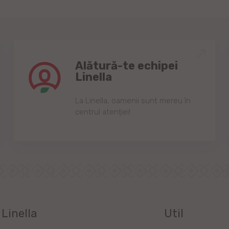
Alătură-te echipei
Linella
Lа Linellа, oаmenii sunt mereu în
centrul аtenției!
Linella
Util