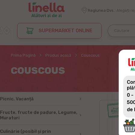
Regiunea Dvs.:
Alegeți r
SUPERMARKET ONLINE
Prima Pagină
Produs acasă
Couscous
COUSCOUS
Com
plă
0 -
Picnic. Vacanță
500
de 
Fructe, fructe de padure, Legume,
Muraturi
Culinărie (posibil și prin