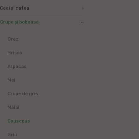
Ceai și cafea
Crupe și boboase
Orez
Hrișcă
Arpacaș
Mei
Crupe de gris
Mălai
Couscous
Grîu