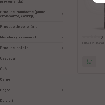
precomandă)
Produse Panificație (pâine,
croissante, covrigi)
Produse de cofetărie
Mezeluri și crenvurști
(0
ORA Cousco
Produse lactate
Cașcaval
Ouă
Carne
Peşte
Dulciuri