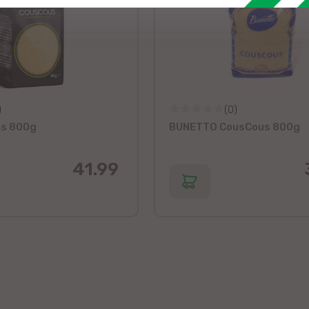
)
(0)
us 800g
BUNETTO CousCous 800g
41.99