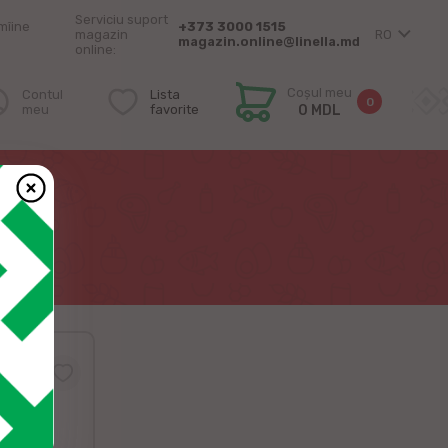
Serviciu suport
mîine
+373 3000 1515
magazin
RO
magazin.online@linella.md
online:
Coșul meu
Contul
Lista
0
meu
favorite
0 MDL