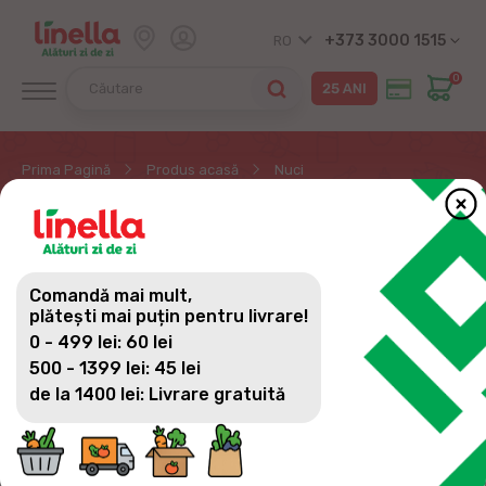
+373 3000 1515
RO
0
Prima Pagină
Produs acasă
Nuci
NUCI
Comandă mai mult,
plătești mai puțin pentru livrare!
0 - 499 lei: 60 lei
500 - 1399 lei: 45 lei
de la 1400 lei: Livrare gratuită