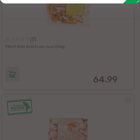
(0)
FRUIT2GO Asorti din nuci 200g
64.99