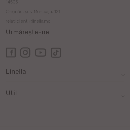
14505
Chișinău, șos. Muncești, 121
relatiiclienti@linella.md
Urmărește-ne
Linella
Util