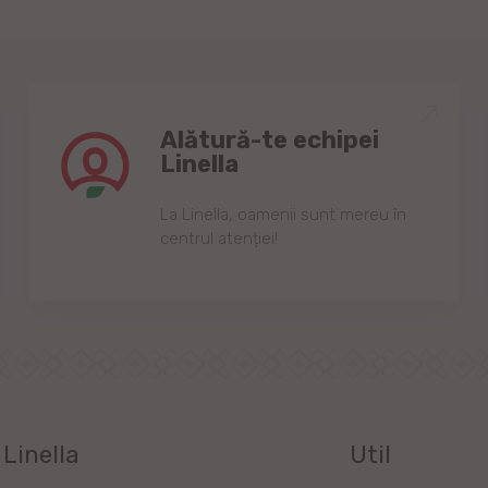
Alătură-te echipei
Linella
Lа Linellа, oаmenii sunt mereu în
centrul аtenției!
Linella
Util