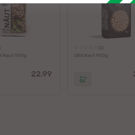
)
(0)
 Naut 900g
ORA Naut 900g
22.99