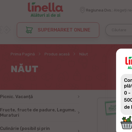
Regiunea Dvs.:
Alegeți r
SUPERMARKET ONLINE
Prima Pagină
Produs acasă
Năut
NĂUT
Com
plă
0 -
Picnic. Vacanță
500
de 
Fructe, fructe de padure, Legume,
Muraturi
Culinărie (posibil și prin