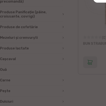
precomandă)
Produse Panificație (pâine,
croissante, covrigi)
Produse de cofetărie
Mezeluri și crenvurști
(0
BUN STRABUN
Produse lactate
Cașcaval
Ouă
Carne
Peşte
Dulciuri