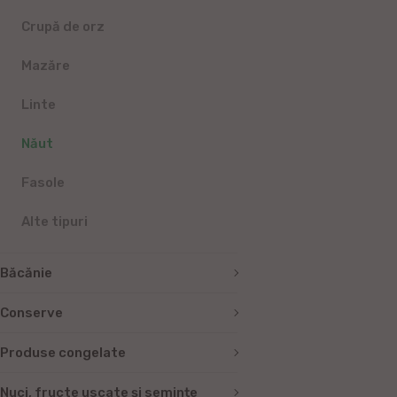
Crupă de orz
Mazăre
Linte
Năut
Fasole
Alte tipuri
Băcănie
Conserve
Produse congelate
Nuci, fructe uscate și semințe