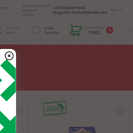
Serviciu suport
mîine
+373 3000 1515
magazin
RO
magazin.online@linella.md
online:
Coșul meu
Contul
Lista
0
meu
favorite
0 MDL