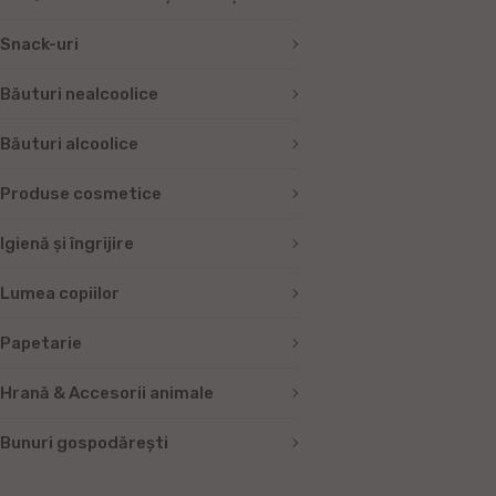
Snack-uri
Băuturi nealcoolice
Băuturi alcoolice
Produse cosmetice
Igienă și îngrijire
Lumea copiilor
Papetarie
Hrană & Accesorii animale
Bunuri gospodărești