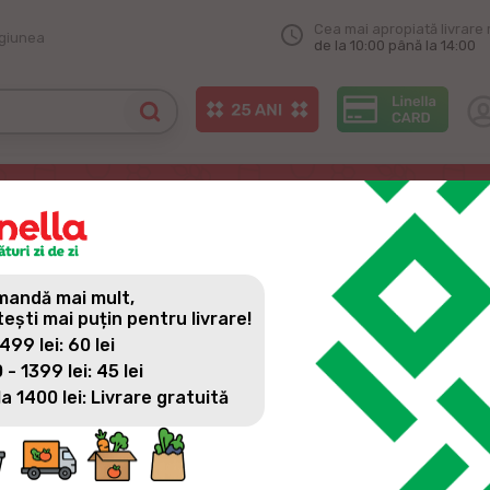
Cea mai apropiată livrare 
egiunea
de la 10:00 până la 14:00
andă mai mult,
tești mai puțin pentru livrare!
 499 lei: 60 lei
 - 1399 lei: 45 lei
la 1400 lei: Livrare gratuită