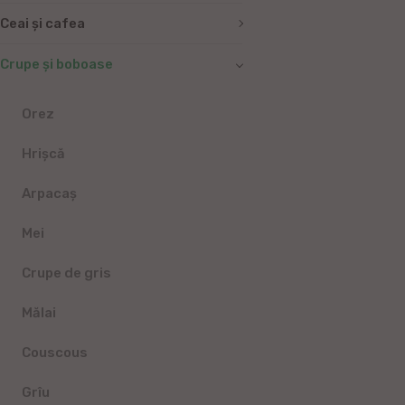
Ceai și cafea
Crupe și boboase
Orez
Hrișcă
Arpacaș
Mei
Crupe de gris
Mălai
Couscous
Grîu