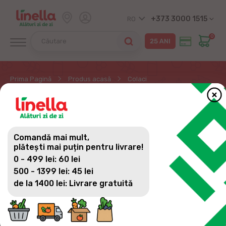
+373 3000 1515
RO
0
Prima Pagină
Produs acasă
Colaci
COLACI
Comandă mai mult,
plătești mai puțin pentru livrare!
0 - 499 lei: 60 lei
500 - 1399 lei: 45 lei
de la 1400 lei: Livrare gratuită