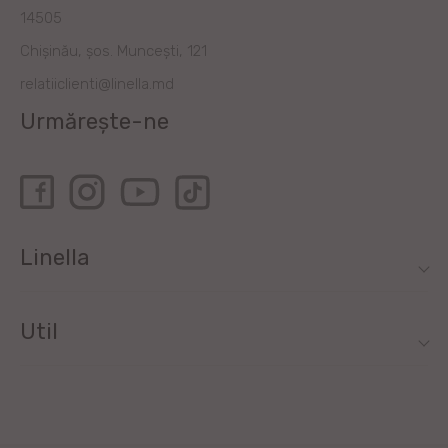
14505
Chișinău, șos. Muncești, 121
relatiiclienti@linella.md
Urmărește-ne
Linella
Util