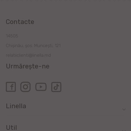
Contacte
14505
Chișinău, șos. Muncești, 121
relatiiclienti@linella.md
Urmărește-ne
Linella
Util