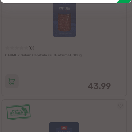
(0)
CARMEZ Salam Capitala crud-afumat, 100g
43.99