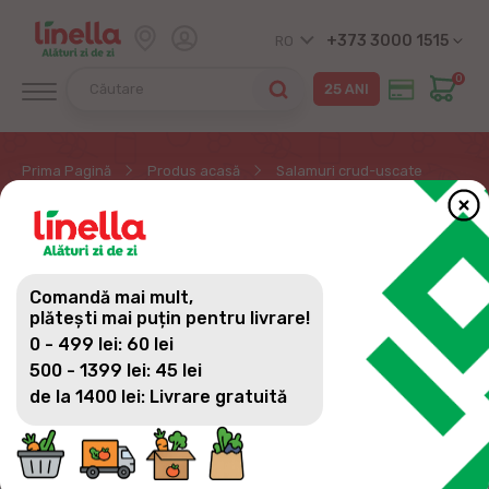
+373 3000 1515
RO
0
Prima Pagină
Produs acasă
Salamuri crud-uscate
SALAMURI CRUD-
USCATE
Comandă mai mult,
plătești mai puțin pentru livrare!
0 - 499 lei: 60 lei
500 - 1399 lei: 45 lei
de la 1400 lei: Livrare gratuită