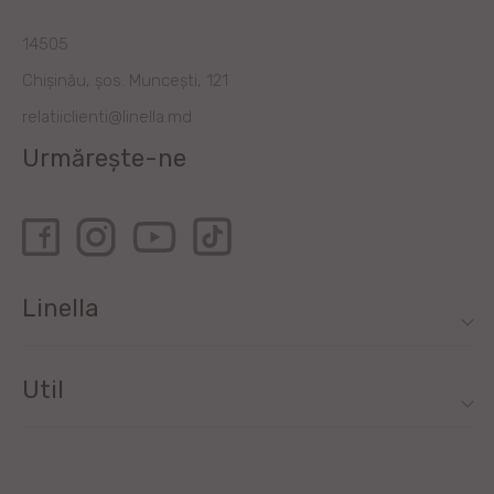
14505
Chișinău, șos. Muncești, 121
relatiiclienti@linella.md
Urmărește-ne
Linella
Util