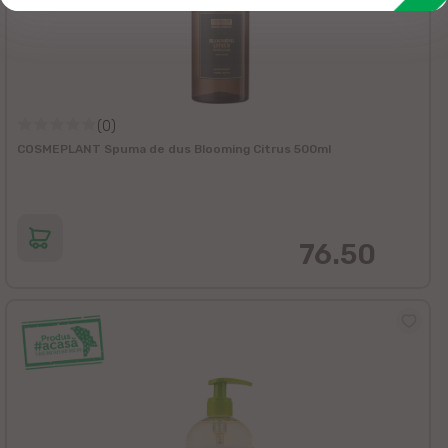
(0)
COSMEPLANT Spuma de dus Blooming Citrus 500ml
76.50