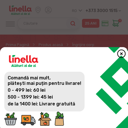
+373 3000 1515
RO
0
Prima Pagină
Produs acasă
Îngrijire corp
ÎNGRIJIRE CORP
Comandă mai mult,
plătești mai puțin pentru livrare!
0 - 499 lei: 60 lei
500 - 1399 lei: 45 lei
de la 1400 lei: Livrare gratuită