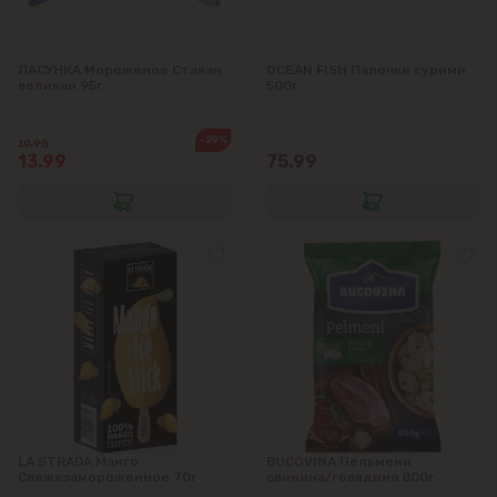
ЛАСУНКА Мороженое Стакан
OCEAN FISH Палочки сурими
великан 95г
500г
-29%
19.90
13.99
75.99
LA STRADA Манго
BUCOVINA Пельмени
Свежезамороженное 70г
свинина/говядина 800г