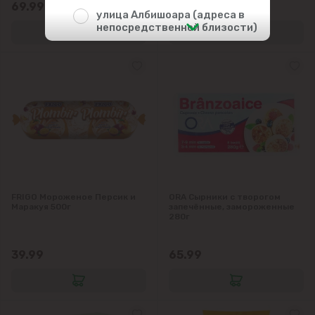
69.99
24.19
улица Албишоара (адреса в
непосредственной близости)
Центр
Чеканы
Пригороды
Goianul Nou
FRIGO Мороженое Персик и
ORA Сырники с творогом
Sociteni
Маракуя 500г
запечённые, замороженные
280г
Бачой
39.99
65.99
Бубуечь
Будешты