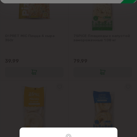
O! PRET MIC Пицца 4 сыра
7SPICE Плацинды с капустой
350г
замороженные 1.08 кг
39.99
79.99