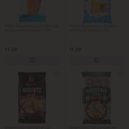
Колоница
Крикова
FRIGO Мороженое GIGANT со
FRIGO Мороженое CLASIC с
сгущенным молоком 100г
ароматом Ванили 80г
Крузешты
Магдачешть
17.59
11.29
Ставчены
Сынджера
Тогатин
Трушень
Чореску
CASA NOASTRA Наггетсы
CASA NOASTRA Пельмени