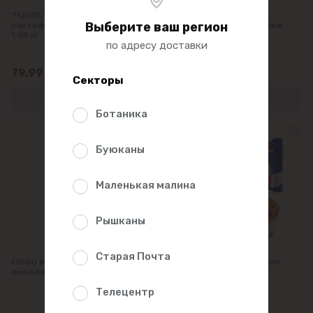
7SPICE Плацинды с
7SPICE Плацинды с
Выберите ваш регион
картофелем замороженные
творогом, замороженные
1.08 кг
1.08 кг
по адресу доставки
79.99
97.99
Секторы
Ботаника
Буюканы
Маленькая малина
Рышканы
Старая Почта
FRIGO Мороженое ПЛОМБИР
ЛACУНКА Mорож.сэндвич,
шоколад 15%, 1кг
Днипро 95г
Телецентр