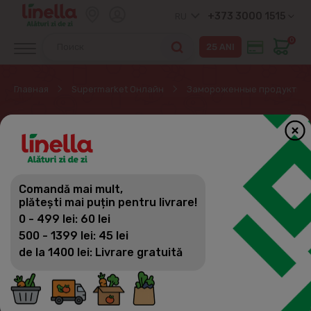
+373 3000 1515
RU
0
Главная
Supermarket Онлайн
Замороженные продукты
ЗАМОРОЖЕННЫЕ
ПРОДУКТЫ
Comandă mai mult,
plătești mai puțin pentru livrare!
0 - 499 lei: 60 lei
Замороженные продукты
500 - 1399 lei: 45 lei
de la 1400 lei: Livrare gratuită