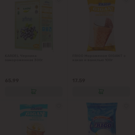
Вадул-луй-Водэ
Ватра
Гидигич
KARDEL Черника
FRIGO Мороженое GIGANT с
Гратиешты
замороженная 300г
какао и ванилью 100г
Данчены
65.99
17.59
Думбрава
Дурлешты
Кодру