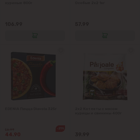
куриные 800г
Особые 2x2 1кг
Яловены
106.99
57.99
EDENIA Пицца Diavola 325г
2x2 Котлеты с мясом
курицы и свинины 400г
-21%
56.99
44.90
39.99