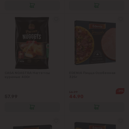
CASA NOASTRA Наггетсы
EDENIA Пицца Особенная
куриные 400г
325г
-21%
56.99
57.99
44.90