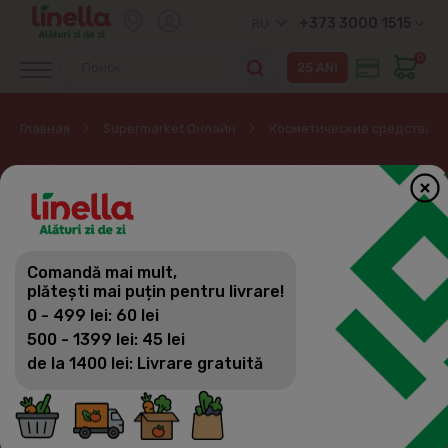
+373 3000 1515
RU
0
Главная
Supermarket Онлайн
Косметические средства
СРЕДСТВА ДЛЯ
МАКИЯЖА
Comandă mai mult,
Косметические средства
plătești mai puțin pentru livrare!
Фильтр
(31)
Сортировка
0 - 499 lei: 60 lei
Парфюмерия и Арома масла
500 - 1399 lei: 45 lei
de la 1400 lei: Livrare gratuită
Средства для макияжа
Крема, Сыворотка
Косметические маски и патчи и др