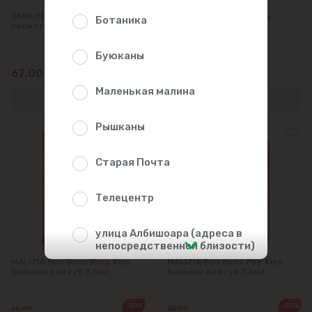
VASILINE Вазелин
NEUTROGERNA Бальзам-
Ботаника
косметический 100мл
помада для губ 4.8 г
Буюканы
67.00
85.50
Маленькая малина
Рышканы
Старая Почта
Телецентр
улица Албишоара (адреса в
непосредственной близости)
MALIZIA Bon Bons Rock Kiss
MALIZIA Bon Bons Pop Kiss
Бальзам для губ 3,5мл
Бальзам для губ 3,5мл
Центр
-50%
-50%
65.00
65.00