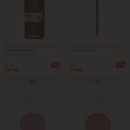
VENITA Henna Color Краска-
GOLDEN ROSE Карандаш для
крем для бровей
губ № 223 1,4г
Коричневый 15г
-25%
-30%
46.55
56.50
34.90
39.55