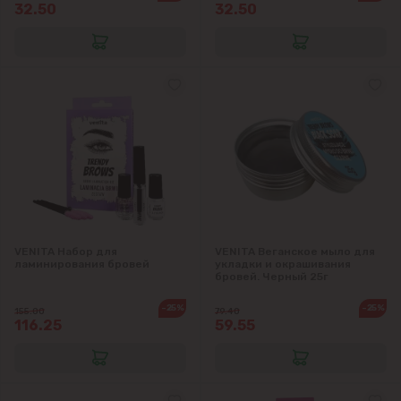
Чеканы
32.50
32.50
Пригороды
Goianul Nou
Sociteni
Бачой
Бубуечь
VENITA Набор для
VENITA Веганское мыло для
ламинирования бровей
укладки и окрашивания
Будешты
бровей. Черный 25г
-25%
-25%
155.00
79.40
Вадул-луй-Водэ
116.25
59.55
Ватра