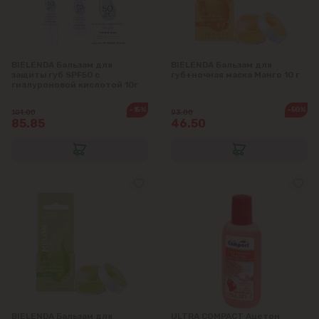
Магдачешть
Ставчены
BIELENDA Бальзам для
BIELENDA Бальзам для
защиты губ SPF50 с
губ+ночная маска Манго 10 г
гиалуроновой кислотой 10г
Сынджера
-15%
-50%
101.00
93.00
85.85
46.50
Тогатин
Трушень
Чореску
Яловены
BIELENDA Бальзам для
ULTRA COMPACT Ацетон