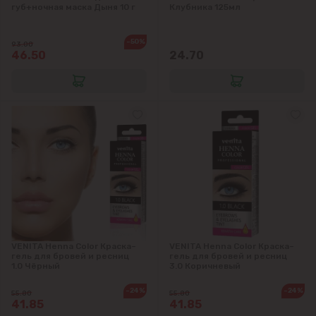
губ+ночная маска Дыня 10 г
Клубника 125мл
-50%
93.00
46.50
24.70
VENITA Henna Color Краска–
VENITA Henna Color Краска–
гель для бровей и ресниц
гель для бровей и ресниц
1.0 Чёрный
3.0 Коричневый
-24%
-24%
55.80
55.80
41.85
41.85