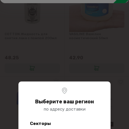
Средства для очищения и снятия макияжа
Краска для волос, тоники
Солнечная серия
COTTON Жидкость для
VASILINE Вазелин
снятия лака с помпой 200мл
косметический 50мл
48.25
42.90
Выберите ваш регион
по адресу доставки
Секторы