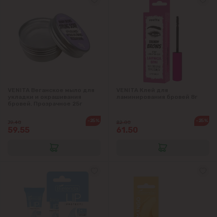
Гидигич
Гратиешты
Данчены
Думбрава
VENITA Веганское мыло для
VENITA Клей для
укладки и окрашивания
ламинирования бровей 8г
бровей. Прозрачное 25г
Дурлешты
-25%
-25%
79.40
82.00
59.55
61.50
Кодру
Колоница
Крикова
Крузешты