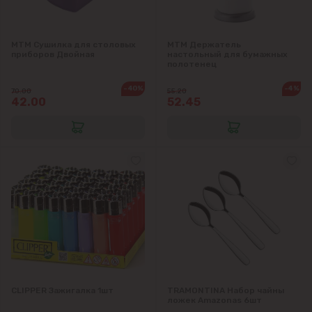
MTM Сушилка для столовых
MTM Держатель
приборов Двойная
настольный для бумажных
полотенец
-40%
-4%
70.00
55.20
42.00
52.45
CLIPPER Зажигалка 1шт
TRAMONTINA Набор чайны
ложек Amazonas 6шт