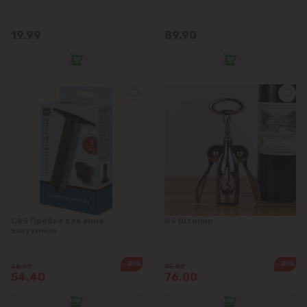
19.99
89.90
C&S Пробка для вина
GS Штопор
вакуумная
-20%
-20%
68.00
95.00
54.40
76.00