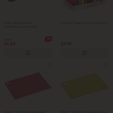
Ставчены
KING GARY Ложка
CRICKET Зажигалка simplicity
Сынджера
кулинарная силикон
Тогатин
-10%
34.95
31.45
25.19
Трушень
Чореску
Яловены
PLAST TEAM Разделочная
PLAST TEAM Кухонная доска