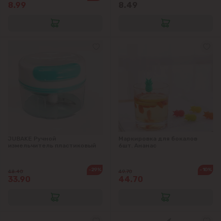
8.99
8.49
Пригороды
Goianul Nou
Sociteni
Бачой
Бубуечь
Будешты
JUBAKE Ручной
Маркировка для бокалов
измельчитель пластиковый
6шт. Ананас
Вадул-луй-Водэ
-29%
-10%
48.40
49.70
33.90
44.70
Ватра
Гидигич