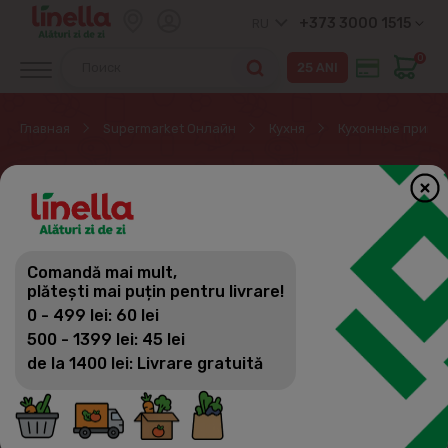
+373 3000 1515
RU
0
Главная
Supermarket Онлайн
Кухня
Кухонные прина
КУХОННЫЕ
ПРИНАДЛЕЖНОСТИ
Comandă mai mult,
Кухня
plătești mai puțin pentru livrare!
Фильтр
(30)
Сортировка
0 - 499 lei: 60 lei
Посуда для приготовления пищи
500 - 1399 lei: 45 lei
de la 1400 lei: Livrare gratuită
Столовая посуда
Детская посуда
Кухонные принадлежности