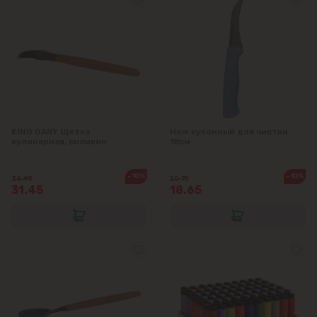
Гратиешты
Данчены
Думбрава
Дурлешты
KING GARY Щетка
Нож кухонный для чистки
кулинарная, силикон
18см
Кодру
-10%
-10%
34.95
20.75
31.45
18.65
Колоница
Крикова
Крузешты
Магдачешть