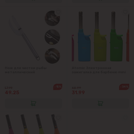
Нож для чистки рыбы
Atomic Электронная
металлический
зажигалка для барбекю mini
-15%
-34%
57.95
48.99
49.25
31.99