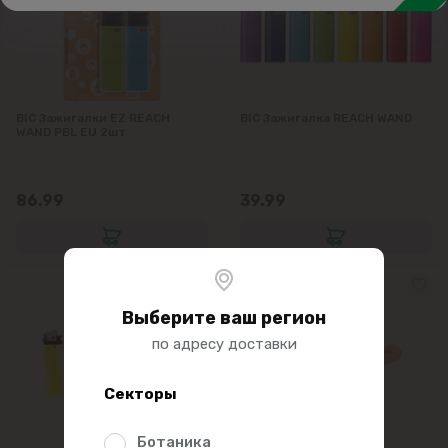
Одноразовая посуда
Хранение и организация пространства
Термосы, термокружки
BIC Зажигалки EZ REACH
BIC Зажигалка REACH WAND
WAND PBL EU 2шт
86.99
39.99
Выберите ваш регион
по адресу доставки
Секторы
Ботаника