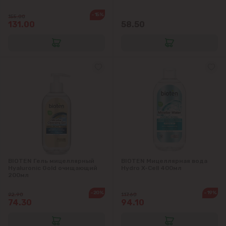
Sociteni
-15%
155.00
131.00
58.50
Бачой
Бубуечь
Будешты
Вадул-луй-Водэ
Ватра
BIOTEN Гель мицеллярный
BIOTEN Мицеллярная вода
Гидигич
Hyaluronic Gold очищающий
Hydro X-Cell 400мл
200мл
Гратиешты
-20%
-19%
92.90
117.60
74.30
94.10
Данчены