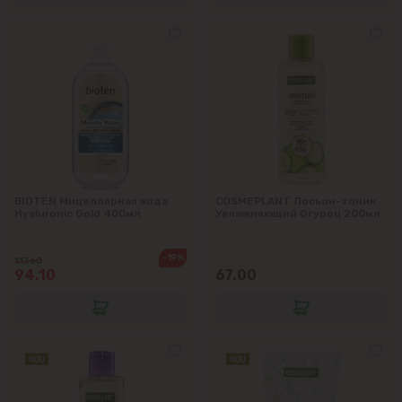
Думбрава
Дурлешты
Кодру
Колоница
BIOTEN Мицеллярная вода
COSMEPLANT Лосьон-тоник
Крикова
Hyaluronic Gold 400мл
Увлажняющий Огурец 200мл
Крузешты
-19%
117.60
94.10
67.00
Магдачешть
Ставчены
Сынджера