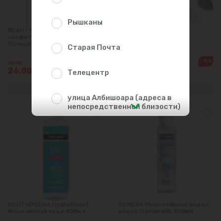
Рышканы
BEAUTYDERM Матирующие
NEUTROGENA Гель для
салфетки для лица.
умывания. Hydro Boost
Салициловая кислота 80шт
200мл
Старая Почта
-20%
-15%
32.50
155.00
26.00
131.00
Телецентр
улица Албишоара (адреса в
непосредственной близости)
Центр
Чеканы
Пригороды
NEUTROGENA HydroBoost
GENERA Мицеллярная вода с
Goianul Nou
Мицелярная вода 400мл
водой Hamamelis 250мл