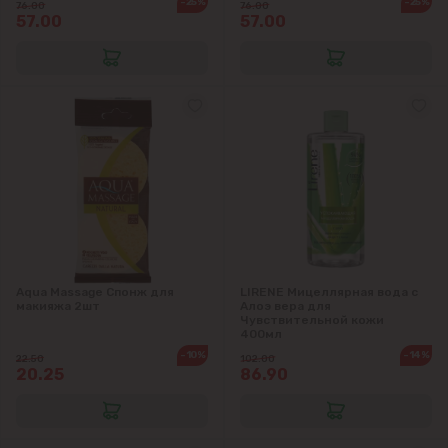
-25%
-25%
76.00
76.00
57.00
57.00
Aqua Massage Спонж для
LIRENE Мицеллярная вода с
макияжа 2шт
Алоэ вера для
Чувствительной кожи
400мл
-10%
-14%
22.50
102.00
20.25
86.90