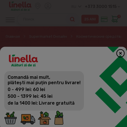
+373 3000 1515
RU
0
Главная
Supermarket Онлайн
Косметические средства
СРЕДСТВА ДЛЯ
ОЧИЩЕНИЯ И СНЯТИЯ
МАКИЯЖА
Comandă mai mult,
plătești mai puțin pentru livrare!
0 - 499 lei: 60 lei
Косметические средства
500 - 1399 lei: 45 lei
Фильтр
(23)
Сортировка
de la 1400 lei: Livrare gratuită
Парфюмерия и Арома масла
Средства для макияжа
Крема, Сыворотка