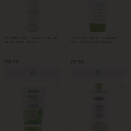
Тогатин
Трушень
COSMEPLANT Лосьон-тоник
COSMEPLANT Очищающий
Чореску
Анти-акне 200мл
гель Анти-акне 150мл
Яловены
90.90
72.50