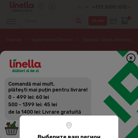
+373 3000 1515
RU
0
Главная
Supermarket Онлайн
Одежда. Обувь. Аксессуары
ТЕКСТИЛЬ
Одежда. Обувь. Аксессуары. Текстиль
Comandă mai mult,
Фильтр
(11)
Сортировка
plătești mai puțin pentru livrare!
Одежда
0 - 499 lei: 60 lei
Обувь
500 - 1399 lei: 45 lei
de la 1400 lei: Livrare gratuită
Колготки, носки, чулки
Галантерея
Выберите ваш регион