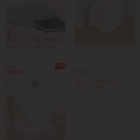
Крикова
Крузешты
Магдачешть
Подушка ортопедическая
Кухонное полотенце Gunes-
Veluer 30x50см
Ставчены
-20%
179.00
Сынджера
143.20
31.90
Товар временно
Тогатин
отсутствует
Трушень
Чореску
Яловены