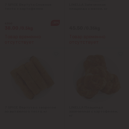
7 SPICE Вертута Cлоеное
LINELLA Запеченная
тесто с картофелем
плацинда с мясом, кг
-20%
47.50
38.00
45.50
/0.5kg
/0.35kg
Товар временно
Товар временно
отсутствует
отсутствует
7 SPICE Вертута с творогом
LINELLA Плацинда
из вытяжного теста, кг
запеченная с картофелем,
кг