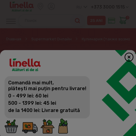
+373 3000 1515
RU
0
Главная
Supermarket Онлайн
Кулинария (также возможн
ПЛАЦИНДЫ, ПИРОГИ,
ЛЕПЕШКИ, ВЕРТУТЫ
Comandă mai mult,
Кулинария (также возможно по
plătești mai puțin pentru livrare!
предзаказу)
Фильтр
(18)
Сортировка
0 - 499 lei: 60 lei
Главное блюдо
500 - 1399 lei: 45 lei
de la 1400 lei: Livrare gratuită
Салаты
ZideZi - To Go