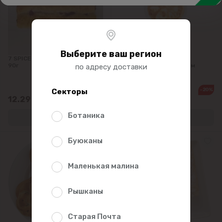
Плацинды, пироги, лепешки, вертуты
Пицца
Десерты
Выберите ваш регион
7 SPICE Роллини с ягодами
LINELLA Плацинда по
90г
Деревенски с творогом
по адресу доставки
-20%
Секторы
43.75
35.00
12.29
/0.35kg
Ботаника
Буюканы
Маленькая малина
Рышканы
Старая Почта