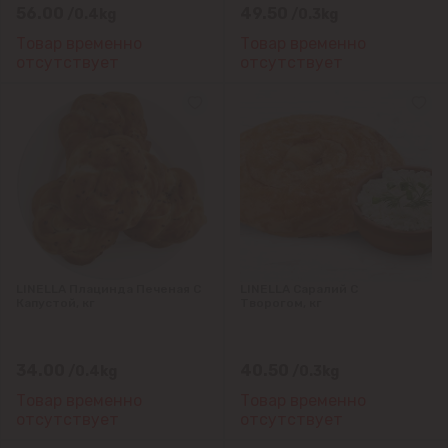
56.00
49.50
/0.4kg
/0.3kg
Бубуечь
Товар временно
Товар временно
отсутствует
отсутствует
Будешты
Вадул-луй-Водэ
Ватра
Гидигич
Гратиешты
LINELLA Плацинда Печеная С
LINELLA Саралий С
Капустой, кг
Творогом, кг
Данчены
34.00
40.50
/0.4kg
/0.3kg
Думбрава
Товар временно
Товар временно
отсутствует
отсутствует
Дурлешты