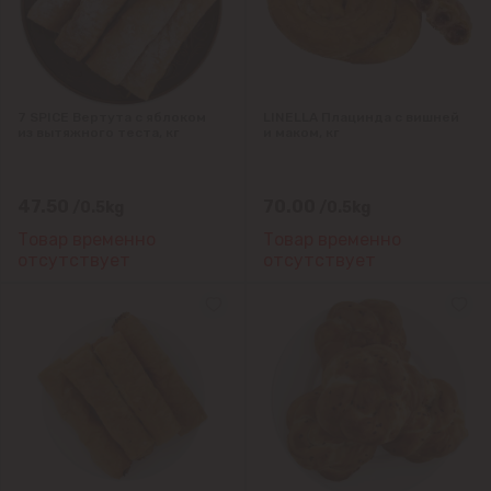
Чореску
Яловены
7 SPICE Вертута с яблоком
LINELLA Плацинда с вишней
из вытяжного теста, кг
и маком, кг
47.50
70.00
/0.5kg
/0.5kg
Товар временно
Товар временно
отсутствует
отсутствует