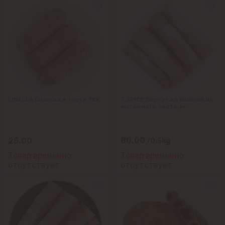
Кодру
Колоница
Крикова
Крузешты
LINELLA Сосиска в тесте 110г
7 SPICE Вертута с вишней из
вытяжного теста, кг
Магдачешть
80.00
25.00
/0.5kg
Ставчены
Товар временно
Товар временно
отсутствует
отсутствует
Сынджера
Тогатин
Трушень