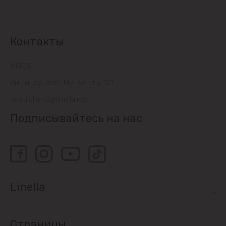
Контакты
14505
Кишинэу, шос. Мунчешть, 121
relatiiclienti@linella.md
Подписывайтесь на нас
Linella
Страницы