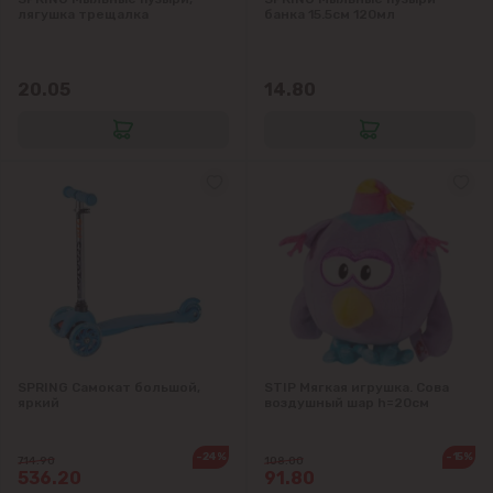
лягушка трещалка
банка 15.5см 120мл
20.05
14.80
SPRING Самокат большой,
STIP Мягкая игрушка. Сова
яркий
воздушный шар h=20см
-24%
-15%
714.90
108.00
536.20
91.80