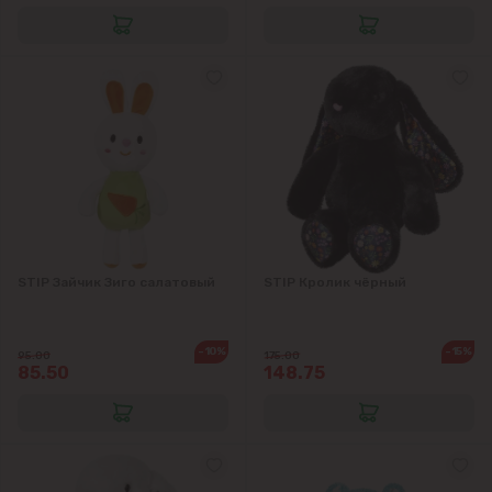
STIP Зайчик Зиго салатовый
STIP Кролик чёрный
-10%
-15%
95.00
175.00
85.50
148.75