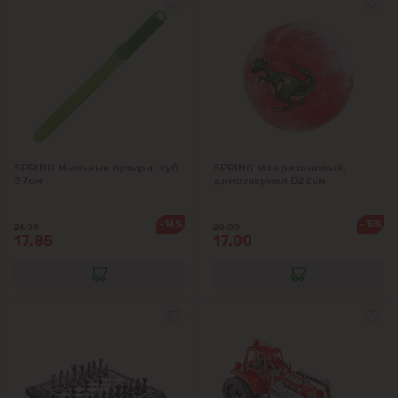
SPRING Мыльные пузыри, туб
SPRING Мяч резиновый,
37см
динозаврики D22см
-14%
-15%
21.00
20.00
17.85
17.00