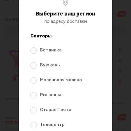
Выберите ваш регион
-10%
110.90
49.90
99.80
по адресу доставки
Секторы
Ботаника
Буюканы
Маленькая малина
Рышканы
Коляска для куклы летняя
KITE Воздушный змей
Морские животные 52X57см
Старая Почта
-10%
-10%
199.90
95.90
179.90
86.30
Телецентр