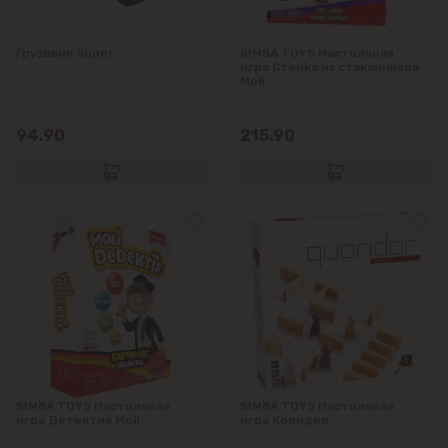
Колоница
Грузовик Super
SIMBA TOYS Настольная
Крикова
игра Стенка из стаканчиков
Moli
Крузешты
94.90
215.90
Магдачешть
Ставчены
Сынджера
Тогатин
Трушень
SIMBA TOYS Настольная
SIMBA TOYS Настольная
игра Детектив Moli
игра Коридор
Чореску