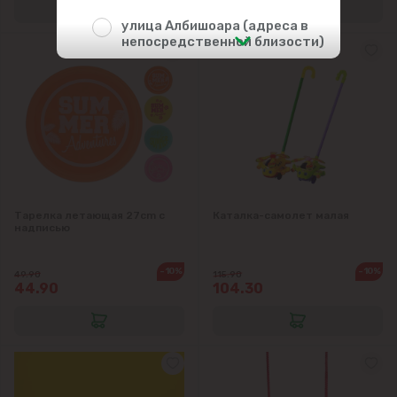
улица Албишоара (адреса в
непосредственной близости)
Центр
Чеканы
Пригороды
Тарелка летающая 27cm с
Каталка-самолет малая
Goianul Nou
надписью
Sociteni
-10%
-10%
49.90
115.90
44.90
104.30
Бачой
Бубуечь