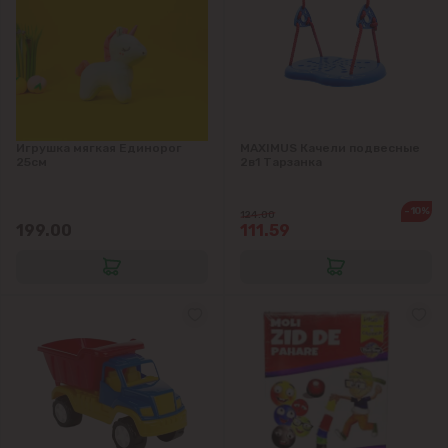
Будешты
Вадул-луй-Водэ
Ватра
Игрушка мягкая Единорог
MAXIMUS Качели подвесные
Гидигич
25см
2в1 Тарзанка
Гратиешты
-10%
124.00
199.00
111.59
Данчены
Думбрава
Дурлешты
Кодру