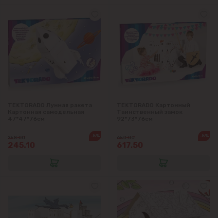
TEKTORADO Лунная ракета
TEKTORADO Картонный
Картонная самодельная
Таинственный замок
47*47*76см
92*73*76см
-5%
-5%
258.00
650.00
245.10
617.50