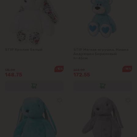
STIP Кролик белый
STIP Мягкая игрушка, Мишка
Андрюшка Бирюзовый
h=45см
-15%
-14%
175.00
203.00
148.75
172.55