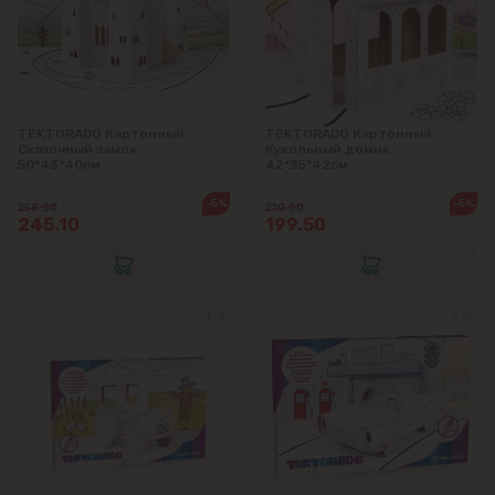
TEKTORADO Картонный
TEKTORADO Картонный
Сказочный замок
Кукольный домик
50*43*40см
42*35*42см
-5%
-5%
258.00
210.00
245.10
199.50