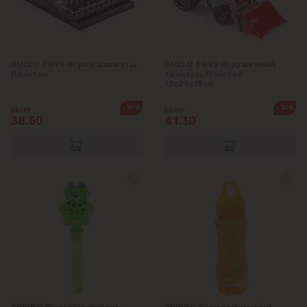
GUCLU TOYS Игра в шахматы,
GUCLU TOYS Игрушечный
Пластик
трактор, Пластик,
13x28x13см
-30%
-30%
55.00
59.00
38.50
41.30
SPRING Мыльные пузыри,
SPRING Мыльные пузыри