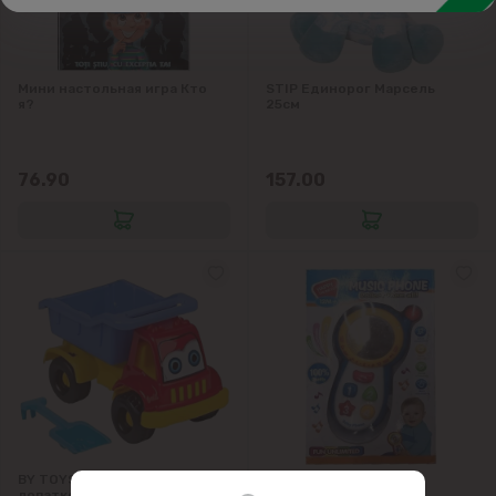
Аксессуары для детей
Товары для Мам
Игрушки
Мини настольная игра Кто
STIP Единорог Марсель
я?
25см
76.90
157.00
BY TOYS Грузовик с
Игрушка музыкальная
лопаткой
Телефон-трубка