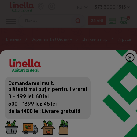
+373 3000 1515
RU
0
Главная
Supermarket Онлайн
Детский мир
Игрушки
ИГРУШКИ
Детский мир
Comandă mai mult,
Фильтр
(64)
Сортировка
plătești mai puțin pentru livrare!
Детское питание
0 - 499 lei: 60 lei
Косметика. Гигиена. Защита
500 - 1399 lei: 45 lei
de la 1400 lei: Livrare gratuită
Подгузники и влажные салфетки
Бытовая химия