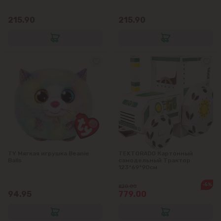
Яловены
215.90
215.90
TY Мягкая игрушка Beanie
TEKTORADO Картонный
Balls
самодельный Трактор
123*69*90см
-5%
820.00
94.95
779.00