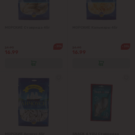
Ставчены
МОРСКИЕ Ставрида 45г
МОРСКИЕ Кальмары 45г
Сынджера
Тогатин
-31%
-31%
24.90
24.90
16.99
16.99
Трушень
Чореску
Яловены
МОРСКИЕ Анчоус 45г
SNACK 4 YOU Ставридка