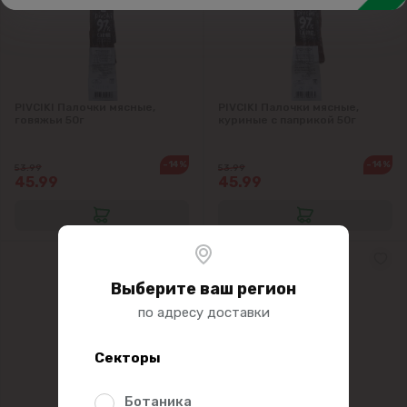
Семечки подсолнечные & тыквенные
Арахис, фисташки, другие закуски
Рыбные и мясные закуски
PIVCIKI Палочки мясные,
PIVCIKI Палочки мясные,
говяжьи 50г
куриные с паприкой 50г
-14%
-14%
53.99
53.99
45.99
45.99
Выберите ваш регион
по адресу доставки
Секторы
Ботаника