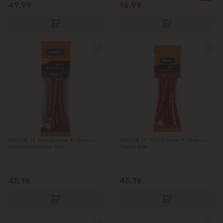
49.99
16.99
Пригороды
Goianul Nou
Sociteni
Бачой
Бубуечь
Будешты
SNACK IT Колбаски Кабанос
SNACK IT Колбаски Кабанос
Классические 50г
Чили 50г
Вадул-луй-Водэ
45.19
45.19
Ватра
Гидигич