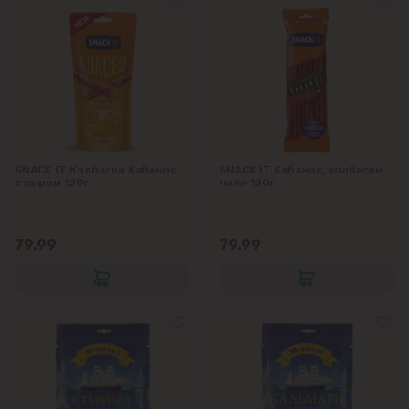
Гратиешты
Данчены
Думбрава
Дурлешты
SNACK IT Колбаски Кабанос
SNACK IT Кабанос, колбаски
с сыром 120г
чили 120г
Кодру
79.99
79.99
Колоница
Крикова
Крузешты
Магдачешть