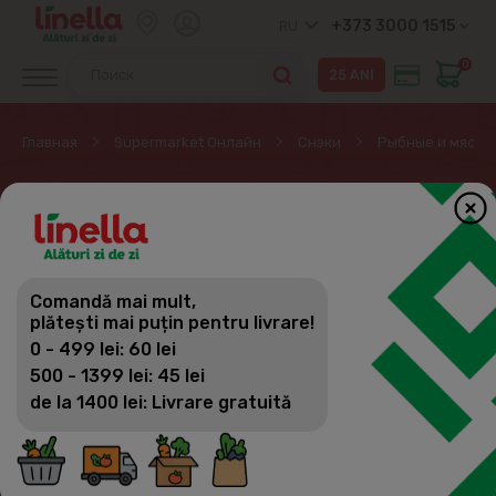
+373 3000 1515
RU
0
Главная
Supermarket Онлайн
Снэки
Рыбные и мясны
РЫБНЫЕ И МЯСНЫЕ
ЗАКУСКИ
Comandă mai mult,
Снэки
plătești mai puțin pentru livrare!
Фильтр
(29)
Сортировка
0 - 499 lei: 60 lei
Чипсы, Начос
500 - 1399 lei: 45 lei
de la 1400 lei: Livrare gratuită
Крекеры & снэки
Сухарики
Попкорн