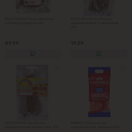
GUSTARICHI Мясо свинины
GUSTARICHI Колбаски
солёно/сушеное 60г
сыровяленые с чесноком
30г
49.99
19.59
GUSTARICHI Колбаски
CARMEZ Закуска из
сыровяленые пикантные 30г
сыровяленой свинины 50г