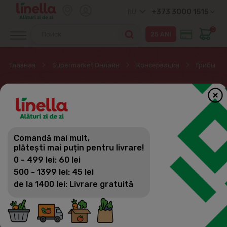
+373 3000 1515
RU
0
Главная
Supermarket Онлайн
Консервация
Грибы
ГРИБЫ
Консервация
Comandă mai mult,
Фильтр
(17)
Сортировка
plătești mai puțin pentru livrare!
Мясные консервы
0 - 499 lei: 60 lei
Рыбные консервы
500 - 1399 lei: 45 lei
de la 1400 lei: Livrare gratuită
Овощные консервы
Маслины