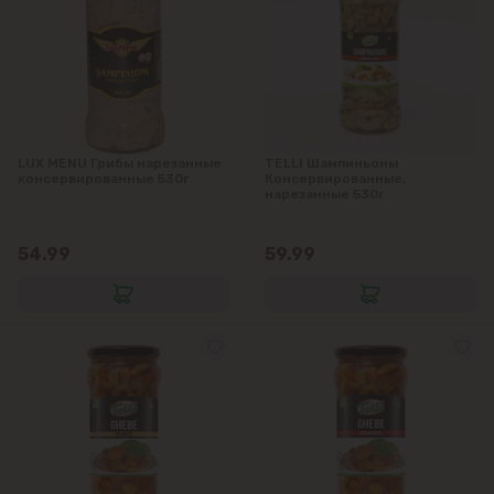
Кодру
Колоница
Крикова
LUX MENU Грибы нарезанные
TELLI Шампиньоны
Крузешты
консервированные 530г
Консервированные,
нарезанные 530г
Магдачешть
54.99
59.99
Ставчены
Сынджера
Тогатин
Трушень