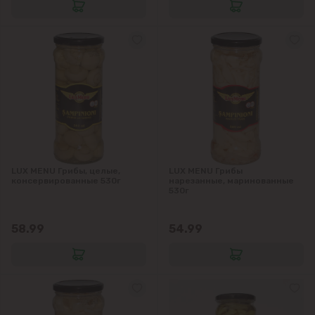
Будешты
Вадул-луй-Водэ
Ватра
Гидигич
LUX MENU Грибы, целые,
LUX MENU Грибы
Гратиешты
консервированные 530г
нарезанные, маринованные
530г
Данчены
58.99
54.99
Думбрава
Дурлешты