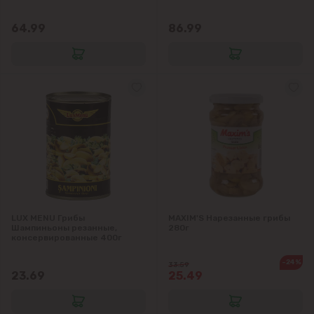
64.99
86.99
LUX MENU Грибы
MAXIM'S Нарезанные грибы
Шампиньоны резанные,
280г
консервированные 400г
-24%
33.59
23.69
25.49