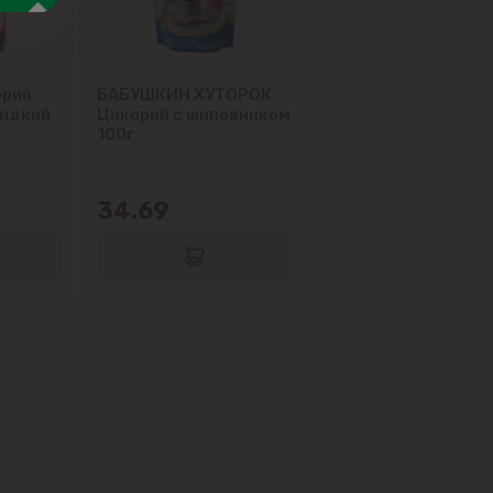
орий
БАБУШКИН ХУТОРОК
жидкий
Цикорий с шиповником
100г
34.69