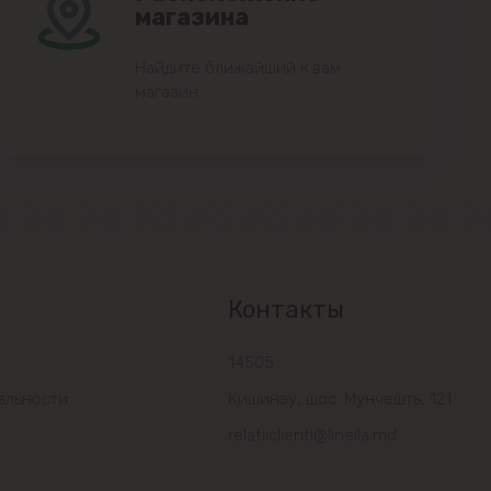
магазина
Найдите ближайший к вам
магазин.
Контакты
14505
альности
Кишинэу, шос. Мунчешть, 121
relatiiclienti@linella.md