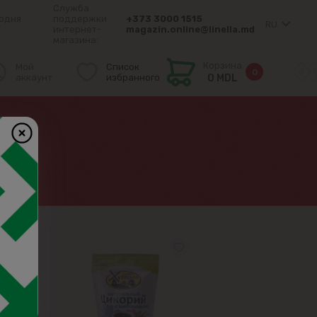
Служба
одня
поддержки
+373 3000 1515
RU
интернет-
magazin.online@linella.md
магазина:
Корзина
Мой
Список
0
аккаунт
избранного
0 MDL