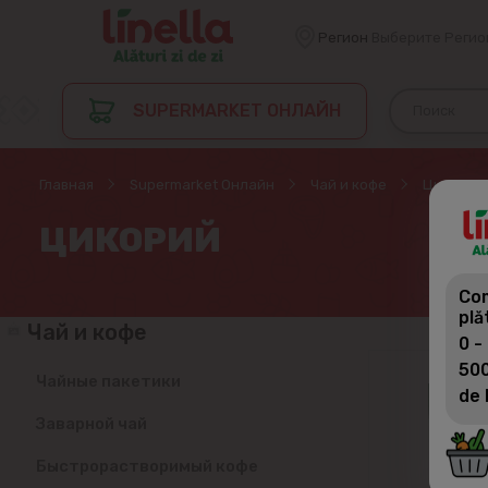
Регион
Выберите Регио
SUPERMARKET ОНЛАЙН
Главная
Supermarket Онлайн
Чай и кофе
Цикорий
ЦИКОРИЙ
Com
plă
Чай и кофе
0 -
500
Чайные пакетики
de 
Заварной чай
Быстрорастворимый кофе