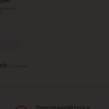
Goianul Nou
икорий с
0г
Sociteni
Бачой
Бубуечь
Будешты
ий
5 товаров
Вадул-луй-Водэ
Ватра
Гидигич
Гратиешты
Присоединяйтесь к