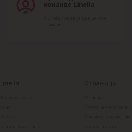
команде Linella
Данчены
В Linella люди всегда в центре
внимания!
Думбрава
Дурлешты
Кодру
Колоница
Linella
Страницы
Крикова
Местные Товары
Вакансии
Крузешты
О нас
Политика конфиденци
Магдачешть
Новости
Условия и положения
Собственные марки
Политика cookies
Ставчены