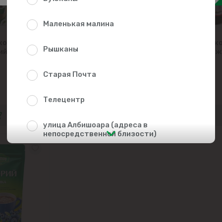
Маленькая малина
корий
ЗОЛОТОЙ КОРЕШОК
ЗДОРОВЬЕ Цик
Рышканы
ий 100г
Натуральный цикорий
натуральный, 
100г
200г
Старая Почта
45.19
52.99
Телецентр
улица Албишоара (адреса в
непосредственной близости)
Центр
Чеканы
Пригороды